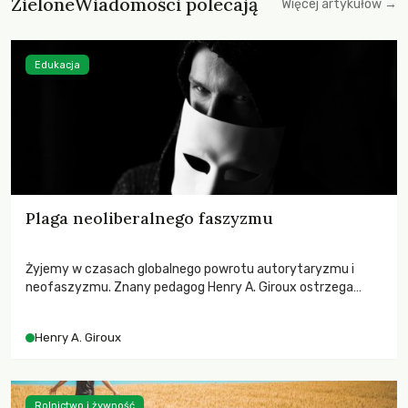
ZieloneWiadomości polecają
Więcej artykułów →
Edukacja
Plaga neoliberalnego faszyzmu
Żyjemy w czasach globalnego powrotu autorytaryzmu i
neofaszyzmu. Znany pedagog Henry A. Giroux ostrzega
przed korporacyjną tyranią niszczącą społeczeństwo. Czy
współczesne uniwersytety obronią swoją niezależność i
Henry A. Giroux
wychowają świadomych obywateli?
Rolnictwo i żywność