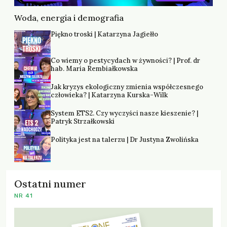
Woda, energia i demografia
Piękno troski | Katarzyna Jagiełło
Co wiemy o pestycydach w żywności? | Prof. dr
hab. Maria Rembiałkowska
Jak kryzys ekologiczny zmienia współczesnego
człowieka? | Katarzyna Kurska-Wilk
System ETS2. Czy wyczyści nasze kieszenie? |
Patryk Strzałkowski
Polityka jest na talerzu | Dr Justyna Zwolińska
Ostatni numer
NR 41