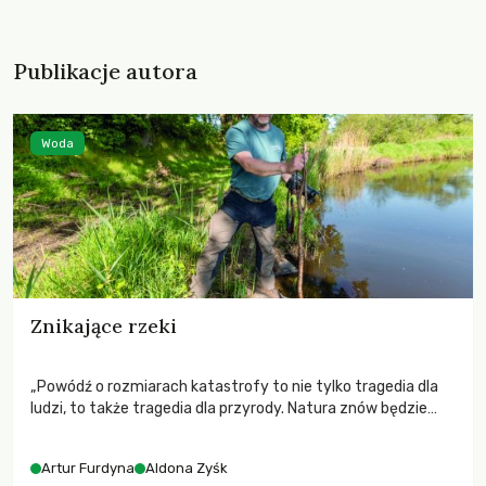
Publikacje autora
Woda
Znikające rzeki
„Powódź o rozmiarach katastrofy to nie tylko tragedia dla
ludzi, to także tragedia dla przyrody. Natura znów będzie
musiała podjąć ogromny wysiłek, żeby odbudować swój
ekosystem.” Z Arturem Furdyną, hydrobiologiem,
Artur Furdyna
Aldona Zyśk
przewodniczącym Towarzystwa Przyjaciół Rzek Iny i