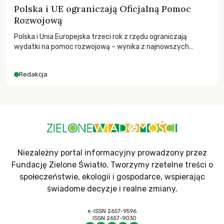
Polska i UE ograniczają Oficjalną Pomoc
Rozwojową
Polska i Unia Europejska trzeci rok z rzędu ograniczają
wydatki na pomoc rozwojową – wynika z najnowszych
danych OECD za 2025 rok. Spadki obejmują także wsparcie
dla krajów najbardziej potrzebujących, a globalnie
Redakcja
odnotowano największe tąpnięcie ODA w historii. Jakie będą
konsekwencje tych decyzji dla świata dotkniętego
kryzysami i ubóstwem?
Niezależny portal informacyjny prowadzony przez
Fundację Zielone Światło. Tworzymy rzetelne treści o
społeczeństwie, ekologii i gospodarce, wspierając
świadome decyzje i realne zmiany.
e-ISSN 2657-9596
ISSN 2657-9030