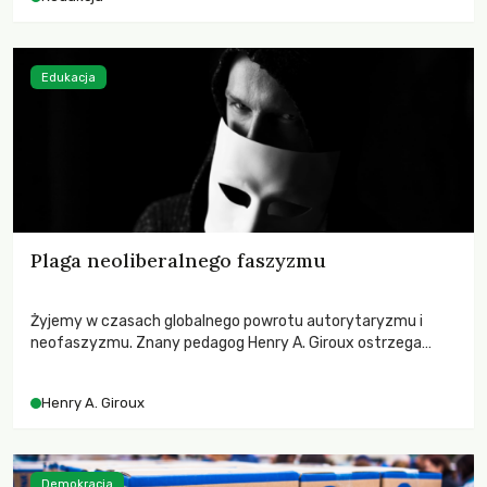
Edukacja
Plaga neoliberalnego faszyzmu
Żyjemy w czasach globalnego powrotu autorytaryzmu i
neofaszyzmu. Znany pedagog Henry A. Giroux ostrzega
przed korporacyjną tyranią niszczącą społeczeństwo. Czy
współczesne uniwersytety obronią swoją niezależność i
Henry A. Giroux
wychowają świadomych obywateli?
Demokracja