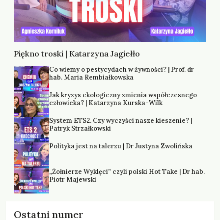
Piękno troski | Katarzyna Jagiełło
Co wiemy o pestycydach w żywności? | Prof. dr
hab. Maria Rembiałkowska
Jak kryzys ekologiczny zmienia współczesnego
człowieka? | Katarzyna Kurska-Wilk
System ETS2. Czy wyczyści nasze kieszenie? |
Patryk Strzałkowski
Polityka jest na talerzu | Dr Justyna Zwolińska
„Żołnierze Wyklęci” czyli polski Hot Take | Dr hab.
Piotr Majewski
Ostatni numer