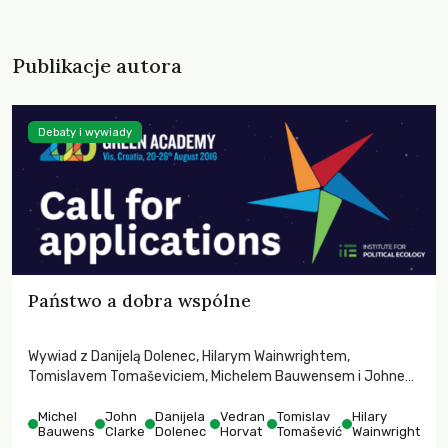
Publikacje autora
Debaty i wywiady
Państwo a dobra wspólne
Wywiad z Danijelą Dolenec, Hilarym Wainwrightem,
Tomislavem Tomaševiciem, Michelem Bauwensem i Johnem
Clarkem przeprowadzony przez Vedrana Horvata.
Michel
John
Danijela
Vedran
Tomislav
Hilary
Bauwens
Clarke
Dolenec
Horvat
Tomašević
Wainwright