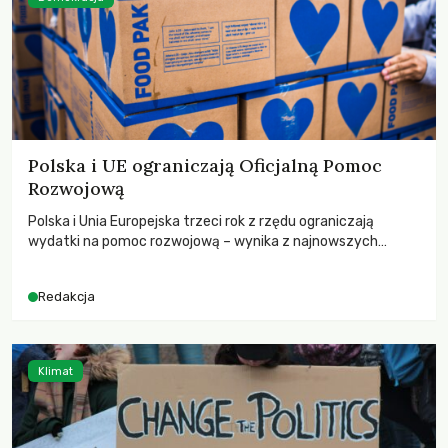
Polska i UE ograniczają Oficjalną Pomoc
Rozwojową
Polska i Unia Europejska trzeci rok z rzędu ograniczają
wydatki na pomoc rozwojową – wynika z najnowszych
danych OECD za 2025 rok. Spadki obejmują także wsparcie
dla krajów najbardziej potrzebujących, a globalnie
Redakcja
odnotowano największe tąpnięcie ODA w historii. Jakie będą
konsekwencje tych decyzji dla świata dotkniętego
kryzysami i ubóstwem?
Klimat