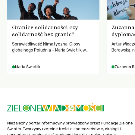
Granice solidarności czy
Zuzanna 
solidarność bez granic?
dyplomac
Sprawiedliwość klimatyczna. Głosy
Artur Wiecz
globalnego Południa – Maria Świetlik w
Borowską, n
rozmowach o prawach pracowniczych w
YOUNGO – o 
czasach globalnych podziałów.
różnorodnośc
Maria Świetlik
Zuzanna B
ruchach kl
Niezależny portal informacyjny prowadzony przez Fundację Zielone
Światło. Tworzymy rzetelne treści o społeczeństwie, ekologii i
gospodarce, wspierając świadome decyzje i realne zmiany.