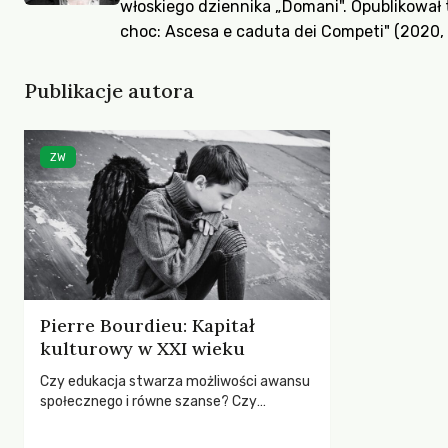
włoskiego dziennika „Domani". Opublikował t
choc: Ascesa e caduta dei Competi" (2020, 
Publikacje autora
ZW
Pierre Bourdieu: Kapitał
kulturowy w XXI wieku
Czy edukacja stwarza możliwości awansu
społecznego i równe szanse? Czy
nierówności obecne na początku edukacji
znikają po jej ukończeniu?