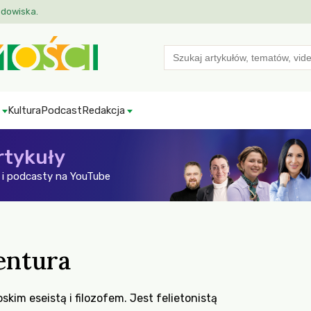
odowiska.
Search
for:
Kultura
Podcast
Redakcja
rtykuły
i podcasty na YouTube
entura
kim eseistą i filozofem. Jest felietonistą