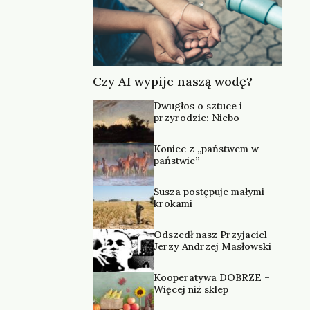
Czy AI wypije naszą wodę?
Dwugłos o sztuce i
przyrodzie: Niebo
Koniec z „państwem w
państwie”
Susza postępuje małymi
krokami
Odszedł nasz Przyjaciel
Jerzy Andrzej Masłowski
Kooperatywa DOBRZE –
Więcej niż sklep