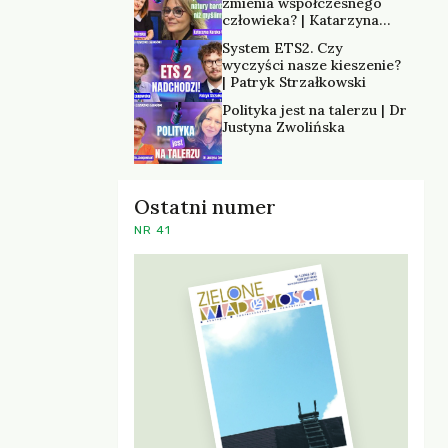
zmienia współczesnego
człowieka? | Katarzyna
Kurska-Wilk
System ETS2. Czy
wyczyści nasze kieszenie?
| Patryk Strzałkowski
Polityka jest na talerzu | Dr
Justyna Zwolińska
Ostatni numer
NR 41