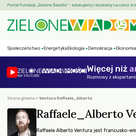
Portal Fundacji „Zielone Światło” - edukujemy i działamy na rzecz śr
Społeczeństwo
Energetyka
Ekologia
Demokracja
Ekonomia
Więcej niż
a
NA YOUTUBE
Rozmowy z ekspertami 
Strona główna
»
Ventura Raffaele_Alberto
Raffaele_Alberto V
Raffaele Alberto Ventura jest francusko-włos