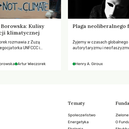
Borowska: Kulisy
Plaga neoliberalnego
ji klimatycznej
orek rozmawia z Zuzą
Żyjemy w czasach globalnego
egocjatorka UNFCCC i
autorytaryzmu i neofaszyzm
kuluarach COP, tokenizmie,
pedagog Henry A. Giroux ostr
i i nadziei pokładanej w
korporacyjną tyranią niszczą
orowska
Artur Wieczorek
Henry A. Giroux
imatycznych
społeczeństwo. Czy współcz
uniwersytety obronią swoją ni
wychowają świadomych obywa
Tematy
Funda
Społeczeństwo
Zielone
Energetyka
O Funda
Ekologia
Struktu