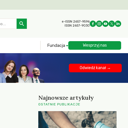
Search Button
e-ISSN 2657-9596
ISSN 2657-9030
Fundacja
Wesprzyj nas
Odwiedź kanał →
Najnowsze artykuły
OSTATNIE PUBLIKACJE