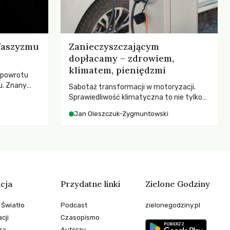
 faszyzmu
Zanieczyszczającym
dopłacamy – zdrowiem,
klimatem, pieniędzmi
 powrotu
u. Znany
Sabotaż transformacji w motoryzacji.
zega przed
Sprawiedliwość klimatyczna to nie tylko
cą
kwestia tego, kto emituje, a raczej – kto
Jan Oleszczuk-Zygmuntowski
esne
ponosi konsekwencje globalnego
ezależność i
ocieplenia.
teli?
cja
Przydatne linki
Zielone Godziny
 Światło
Podcast
zielonegodziny.pl
cji
Czasopismo
ra
Autorzy