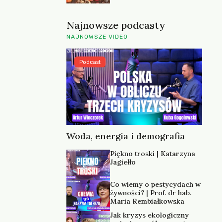
Najnowsze podcasty
NAJNOWSZE VIDEO
Podcast
Woda, energia i demografia
Piękno troski | Katarzyna
Jagiełło
Co wiemy o pestycydach w
żywności? | Prof. dr hab.
Maria Rembiałkowska
Jak kryzys ekologiczny