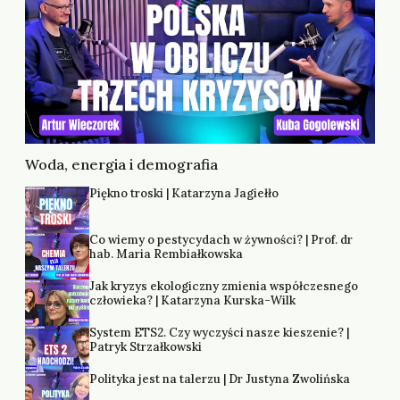
Woda, energia i demografia
Piękno troski | Katarzyna Jagiełło
Co wiemy o pestycydach w żywności? | Prof. dr
hab. Maria Rembiałkowska
Jak kryzys ekologiczny zmienia współczesnego
człowieka? | Katarzyna Kurska-Wilk
System ETS2. Czy wyczyści nasze kieszenie? |
Patryk Strzałkowski
Polityka jest na talerzu | Dr Justyna Zwolińska