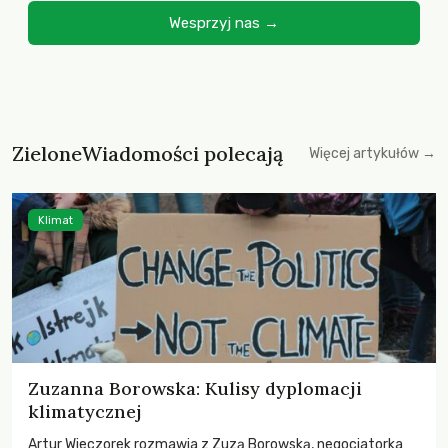
Wesprzyj nas →
ZieloneWiadomości polecają
Więcej artykułów →
Klimat
Zuzanna Borowska: Kulisy dyplomacji
klimatycznej
Artur Wieczorek rozmawia z Zuzą Borowską, negocjatorka