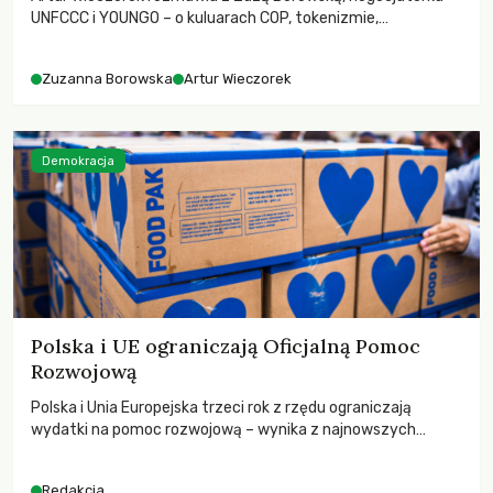
UNFCCC i YOUNGO – o kuluarach COP, tokenizmie,
różnorodności i nadziei pokładanej w ruchach klimatycznych
Zuzanna Borowska
Artur Wieczorek
Demokracja
Polska i UE ograniczają Oficjalną Pomoc
Rozwojową
Polska i Unia Europejska trzeci rok z rzędu ograniczają
wydatki na pomoc rozwojową – wynika z najnowszych
danych OECD za 2025 rok. Spadki obejmują także wsparcie
dla krajów najbardziej potrzebujących, a globalnie
Redakcja