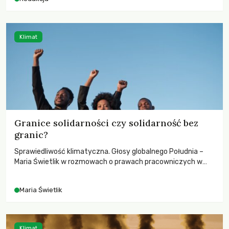
odnotowano największe tąpnięcie ODA w historii. Jakie będą
konsekwencje tych decyzji dla świata dotkniętego
kryzysami i ubóstwem?
Klimat
Granice solidarności czy solidarność bez
granic?
Sprawiedliwość klimatyczna. Głosy globalnego Południa –
Maria Świetlik w rozmowach o prawach pracowniczych w
czasach globalnych podziałów.
Maria Świetlik
Klimat