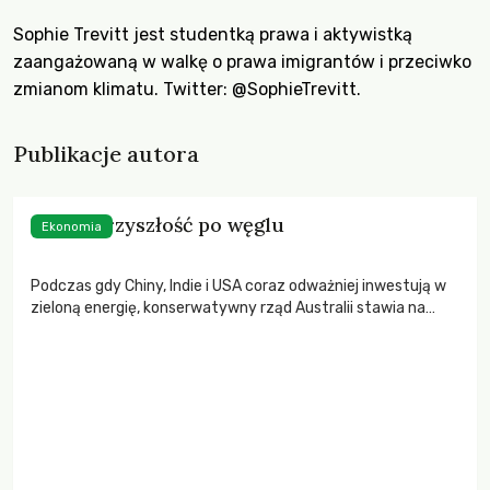
Sophie Trevitt jest studentką prawa i aktywistką
zaangażowaną w walkę o prawa imigrantów i przeciwko
zmianom klimatu. Twitter:
@SophieTrevitt
.
Publikacje autora
Nasza przyszłość po węglu
Ekonomia
Podczas gdy Chiny, Indie i USA coraz odważniej inwestują w
zieloną energię, konserwatywny rząd Australii stawia na
węgiel. Co oznacza to dla przyszłości kraju?