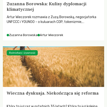
Zuzanna Borowska: Kulisy dyplomacji
klimatycznej
Artur Wieczorek rozmawia z Zuzą Borowską, negocjatorka
UNFCCC i YOUNGO – o kuluarach COP, tokenizmie,
różnorodności i nadziei pokładanej w ruchach klimatycznych
Zuzanna Borowska
Artur Wieczorek
Rolnictwo i żywność
Wieczna dyskusja. Niekończąca się reforma
Który to już raz w ostatnich 35 latach? Która to już kolejna