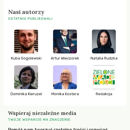
Nasi autorzy
OSTATNIO PUBLIKOWALI
Kuba Gogolewski
Artur Wieczorek
Natalia Rudzka
Dominika Kieruzel
Monika Kostera
Redakcja
Wspieraj niezależne media
TWOJE WSPARCIE MA ZNACZENIE
Pomóż nam tworzyć rzetelne treści i rozwijać