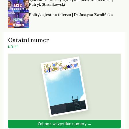
Patryk Strzałkowski
Polityka jest na talerzu | Dr Justyna Zwolińska
Ostatni numer
NR 41
Zobacz wszystkie numery →