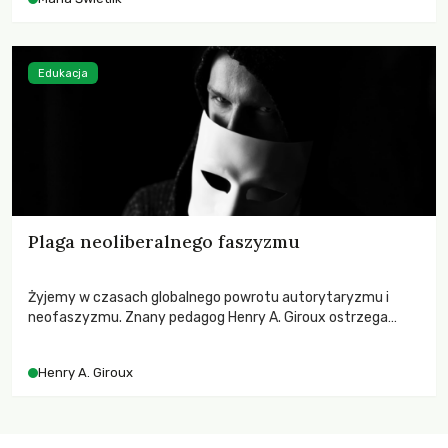
Edukacja
Plaga neoliberalnego faszyzmu
Żyjemy w czasach globalnego powrotu autorytaryzmu i
neofaszyzmu. Znany pedagog Henry A. Giroux ostrzega
przed korporacyjną tyranią niszczącą społeczeństwo. Czy
współczesne uniwersytety obronią swoją niezależność i
Henry A. Giroux
wychowają świadomych obywateli?