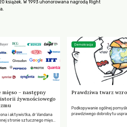
20 książek. W 1993 uhonorowana nagrodą Right
a
.
Demokracja
o – następny
Prawdziwa twarz wzr
istorii żywnościowego
izmu
Podkopywanie ogólnej pomyśln
prawdziwego dobrobytu uspra
zona i aktywistka, dr Vandana
się wciąż potrzebą „wzrostu” i
mnej stronie sztucznego mięsa
Ale wzrostu czego? Postępu 
h burgerów GMO.