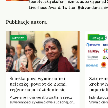
teoretyczką ekofeminizmu, autorką ponad 
Livelihood Award. Twitter:
@drvandanashiv
Publikacje autora
Aktywizm
Ekologia
Ścieżka poza wymieranie i
Sztuczne mięs
ucieczkę: powrót do Ziemi,
krok w h
regeneracja i dzielenie się
imperial
Przesłanie indyjskiej aktywistki na rzecz
Indyjska uc
suwerenności żywnościowej i uczonej, dr
Shiva o cie
Vandany Shivy z okazji Światowego Dnia
i roślinnyc