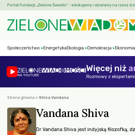
Portal Fundacji „Zielone Światło” - edukujemy i działamy na rzecz śr
Społeczeństwo
Energetyka
Ekologia
Demokracja
Ekonomia
Więcej niż
a
NA YOUTUBE
Rozmowy z ekspertami 
Strona główna
»
Shiva Vandana
Vandana Shiva
Dr Vandana Shiva jest indyjską filozofką, d