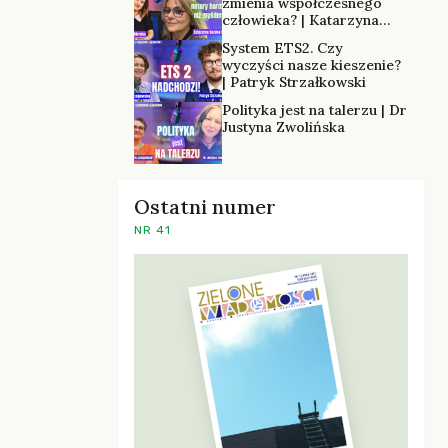
zmienia współczesnego
człowieka? | Katarzyna
Kurska-Wilk
System ETS2. Czy
wyczyści nasze kieszenie?
| Patryk Strzałkowski
Polityka jest na talerzu | Dr
Justyna Zwolińska
Ostatni numer
NR 41