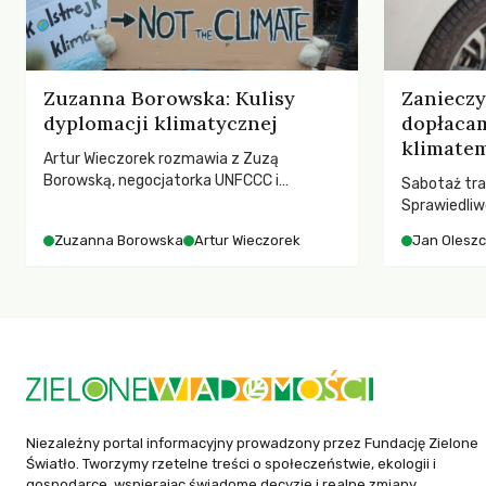
Zuzanna Borowska: Kulisy
Zaniecz
dyplomacji klimatycznej
dopłaca
klimatem
Artur Wieczorek rozmawia z Zuzą
Borowską, negocjatorka UNFCCC i
Sabotaż tra
YOUNGO – o kuluarach COP, tokenizmie,
Sprawiedliw
różnorodności i nadziei pokładanej w
kwestia tego
Zuzanna Borowska
Artur Wieczorek
Jan Olesz
ruchach klimatycznych
ponosi kons
ocieplenia.
Niezależny portal informacyjny prowadzony przez Fundację Zielone
Światło. Tworzymy rzetelne treści o społeczeństwie, ekologii i
gospodarce, wspierając świadome decyzje i realne zmiany.