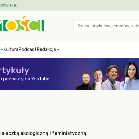
odowiska.
Search
for:
Kultura
Podcast
Redakcja
rtykuły
i podcasty na YouTube
ziałaczką ekologiczną i feministyczną,