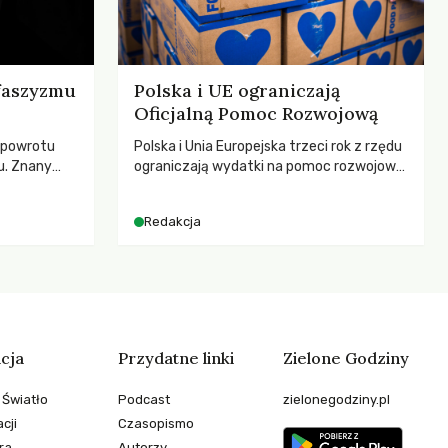
 faszyzmu
Polska i UE ograniczają
Oficjalną Pomoc Rozwojową
 powrotu
Polska i Unia Europejska trzeci rok z rzędu
u. Znany
ograniczają wydatki na pomoc rozwojową
zega przed
– wynika z najnowszych danych OECD za
cą
2025 rok. Spadki obejmują także wsparcie
Redakcja
esne
dla krajów najbardziej potrzebujących, a
ezależność i
globalnie odnotowano największe
teli?
tąpnięcie ODA w historii. Jakie będą
konsekwencje tych decyzji dla świata
dotkniętego kryzysami i ubóstwem?
cja
Przydatne linki
Zielone Godziny
 Światło
Podcast
zielonegodziny.pl
cji
Czasopismo
ra
Autorzy