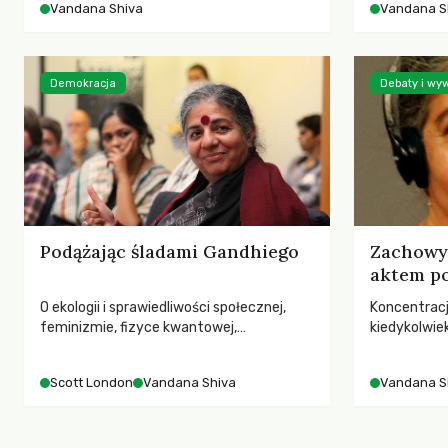
Vandana Shiva
Vandana S
Ochrony Środowiska, 5 czerwca 2020.
Demokracja
Debaty i wy
Podążając śladami Gandhiego
Zachowywanie 
aktem p
O ekologii i sprawiedliwości społecznej,
Koncentracj
feminizmie, fizyce kwantowej,
kiedykolwi
bioróżnorodności, biopiractwie,
braku prawo
przeludnieniu i nadziei na przyszłość –
również wię
Scott London
Vandana Shiva
Vandana S
Vandana Shiva w rozmowie ze Scottem
przedtem –
Londonem.
rozmowie z 