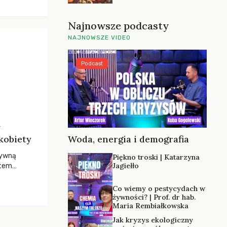
Najnowsze podcasty
NAJNOWSZE VIDEO
Podcast
y
kobiety
Woda, energia i demografia
sywną
Piękno troski | Katarzyna
Jagiełło
stem
. Grupowy
 doprowadził
Co wiemy o pestycydach w
ą musimy
żywności? | Prof. dr hab.
Maria Rembiałkowska
Jak kryzys ekologiczny