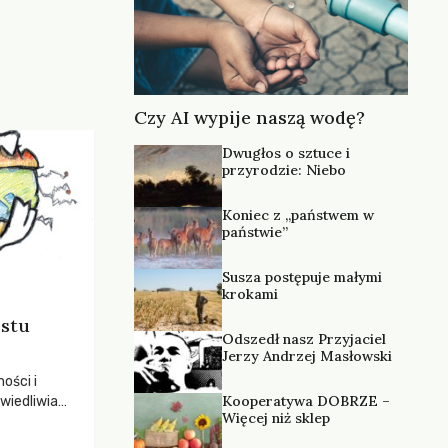
Czy AI wypije naszą wodę?
Dwugłos o sztuce i
przyrodzie: Niebo
Koniec z „państwem w
państwie”
Susza postępuje małymi
krokami
ostu
Odszedł nasz Przyjaciel
Jerzy Andrzej Masłowski
ości i
Kooperatywa DOBRZE –
wiedliwia
Więcej niż sklep
 „postępu”.
w stronę