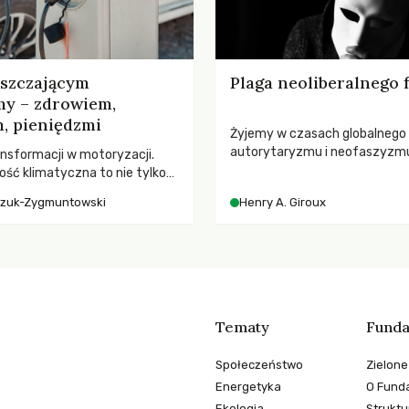
yszczającym
Plaga neoliberalnego
my – zdrowiem,
, pieniędzmi
Żyjemy w czasach globalnego
autorytaryzmu i neofaszyzm
nsformacji w motoryzacji.
pedagog Henry A. Giroux ostr
ość klimatyczna to nie tylko
korporacyjną tyranią niszczą
, kto emituje, a raczej – kto
czuk-Zygmuntowski
Henry A. Giroux
społeczeństwo. Czy współcz
ekwencje globalnego
uniwersytety obronią swoją ni
wychowają świadomych obywa
Tematy
Funda
Społeczeństwo
Zielone
Energetyka
O Funda
Ekologia
Struktu