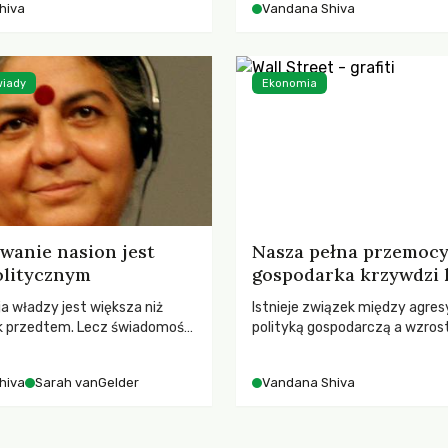
hiva
Vandana Shiva
czego? – pyta Vandana Shiva
wiady
Ekonomia
nasion jest
Nasza pełna przemoc
olitycznym
gospodarka krzywdzi 
a władzy jest większa niż
Istnieje związek między agre
ek przedtem. Lecz świadomość
polityką gospodarczą a wzro
mocności tej władzy jest
przestępczości wobec kobiet
ksza niż kiedykolwiek
gwałt, który wstrząsnął Delhi,
hiva
Sarah vanGelder
Vandana Shiva
 mówi Vandana Shiva w
do rewolucji – rewolucji, któr
Sarą van Gelder.
kontynuować.