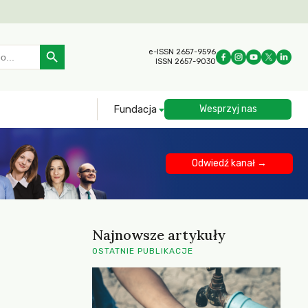
Search Button
e-ISSN 2657-9596
ISSN 2657-9030
Fundacja
Wesprzyj nas
Odwiedź kanał →
Najnowsze artykuły
OSTATNIE PUBLIKACJE