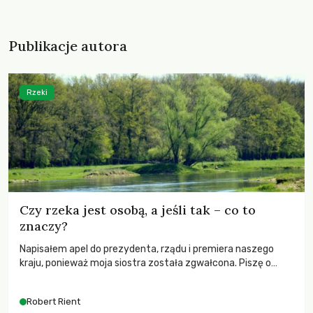
Publikacje autora
Rzeki
Czy rzeka jest osobą, a jeśli tak – co to
znaczy?
Napisałem apel do prezydenta, rządu i premiera naszego
kraju, ponieważ moja siostra została zgwałcona. Piszę o
rzece, Odrze. Pod apelem o uznanie Odry za osobę prawną
podpisują się kolejne setki osób.
Robert Rient