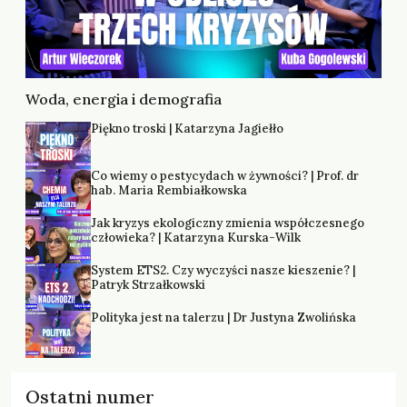
Woda, energia i demografia
Piękno troski | Katarzyna Jagiełło
Co wiemy o pestycydach w żywności? | Prof. dr
hab. Maria Rembiałkowska
Jak kryzys ekologiczny zmienia współczesnego
człowieka? | Katarzyna Kurska-Wilk
System ETS2. Czy wyczyści nasze kieszenie? |
Patryk Strzałkowski
Polityka jest na talerzu | Dr Justyna Zwolińska
Ostatni numer