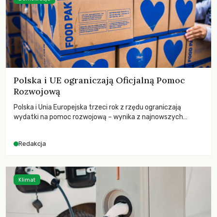
Polska i UE ograniczają Oficjalną Pomoc
Rozwojową
Polska i Unia Europejska trzeci rok z rzędu ograniczają
wydatki na pomoc rozwojową – wynika z najnowszych
danych OECD za 2025 rok. Spadki obejmują także wsparcie
dla krajów najbardziej potrzebujących, a globalnie
Redakcja
odnotowano największe tąpnięcie ODA w historii. Jakie będą
konsekwencje tych decyzji dla świata dotkniętego
kryzysami i ubóstwem?
Klimat