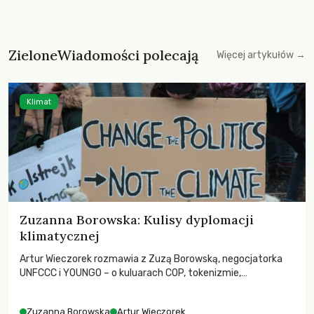
ZieloneWiadomości polecają
Więcej artykułów →
Klimat
Zuzanna Borowska: Kulisy dyplomacji
klimatycznej
Artur Wieczorek rozmawia z Zuzą Borowską, negocjatorka
UNFCCC i YOUNGO – o kuluarach COP, tokenizmie,
różnorodności i nadziei pokładanej w ruchach klimatycznych
Zuzanna Borowska
Artur Wieczorek