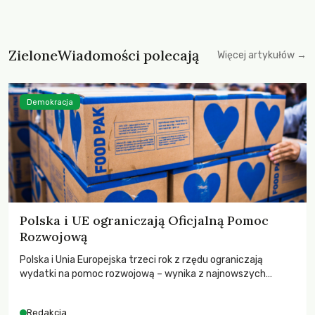
ZieloneWiadomości polecają
Więcej artykułów →
Demokracja
Polska i UE ograniczają Oficjalną Pomoc
Rozwojową
Polska i Unia Europejska trzeci rok z rzędu ograniczają
wydatki na pomoc rozwojową – wynika z najnowszych
danych OECD za 2025 rok. Spadki obejmują także wsparcie
dla krajów najbardziej potrzebujących, a globalnie
Redakcja