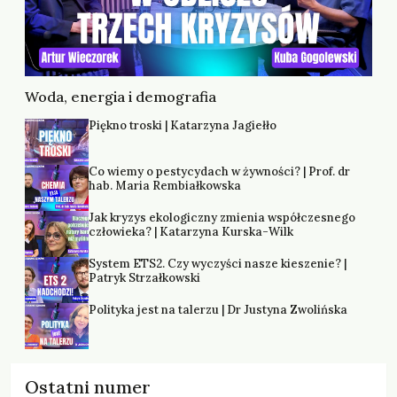
Woda, energia i demografia
Piękno troski | Katarzyna Jagiełło
Co wiemy o pestycydach w żywności? | Prof. dr
hab. Maria Rembiałkowska
Jak kryzys ekologiczny zmienia współczesnego
człowieka? | Katarzyna Kurska-Wilk
System ETS2. Czy wyczyści nasze kieszenie? |
Patryk Strzałkowski
Polityka jest na talerzu | Dr Justyna Zwolińska
Ostatni numer