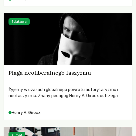
odnotowano największe tąpnięcie ODA w historii. Jakie będą
konsekwencje tych decyzji dla świata dotkniętego
kryzysami i ubóstwem?
Edukacja
Plaga neoliberalnego faszyzmu
Żyjemy w czasach globalnego powrotu autorytaryzmu i
neofaszyzmu. Znany pedagog Henry A. Giroux ostrzega
przed korporacyjną tyranią niszczącą społeczeństwo. Czy
współczesne uniwersytety obronią swoją niezależność i
Henry A. Giroux
wychowają świadomych obywateli?
Klimat