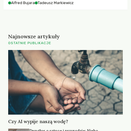
Alfred Bujara
Tadeusz Markiewicz
ochrony rozmawiamy z Alfredem Bujarą z NSZZ Solidarność.
Najnowsze artykuły
OSTATNIE PUBLIKACJE
Czy AI wypije naszą wodę?
Dwugłos o sztuce i przyrodzie: Niebo