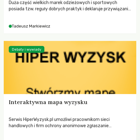
Duża część wielkich marek odzieżowych i sportowych
posiada tzw. reguły dobrych praktyk i deklaruje przywiązanie
do rygorystycznych zasad etycznych. Dlaczego więc co
chwilę zalewają nas przykłady drastycznych wypadków
Tadeusz Markiewicz
łamania praw człowieka?
Debaty i wywiady
Interaktywna mapa wyzysku
Serwis HiperWyzysk.pl umożliwi pracownikom sieci
handlowych i firm ochrony anonimowe zgłaszanie
problemów z pracodawcami. „Zielone Wiadomości” objęły
ten projekt patronatem. O sytuacji pracowników handlu i