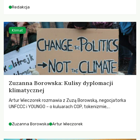
dla krajów najbardziej potrzebujących, a globalnie
Redakcja
odnotowano największe tąpnięcie ODA w historii. Jakie będą
konsekwencje tych decyzji dla świata dotkniętego
kryzysami i ubóstwem?
Klimat
Zuzanna Borowska: Kulisy dyplomacji
klimatycznej
Artur Wieczorek rozmawia z Zuzą Borowską, negocjatorka
UNFCCC i YOUNGO – o kuluarach COP, tokenizmie,
różnorodności i nadziei pokładanej w ruchach klimatycznych
Zuzanna Borowska
Artur Wieczorek