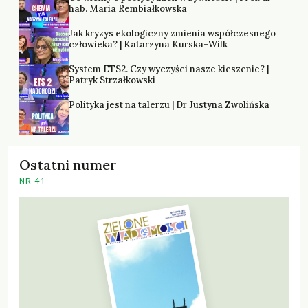
hab. Maria Rembiałkowska
Jak kryzys ekologiczny zmienia współczesnego
człowieka? | Katarzyna Kurska-Wilk
System ETS2. Czy wyczyści nasze kieszenie? |
Patryk Strzałkowski
Polityka jest na talerzu | Dr Justyna Zwolińska
Ostatni numer
NR 41