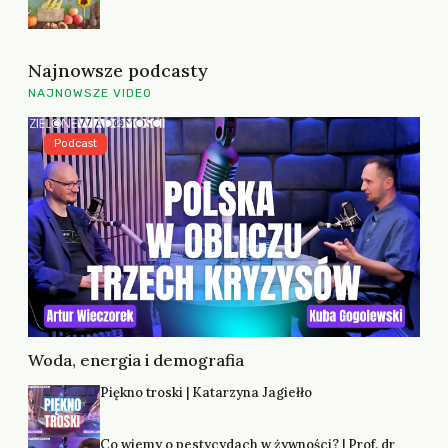
Najnowsze podcasty
NAJNOWSZE VIDEO
Podcast
Woda, energia i demografia
Piękno troski | Katarzyna Jagiełło
Co wiemy o pestycydach w żywności? | Prof. dr