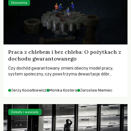
Ekonomia
Praca z chlebem i bez chleba: O pożytkach z
dochodu gwarantowanego
Czy dochód gwarantowany zmieni obecny model pracy,
system społeczny, czy powstrzyma dewastacje dóbr
wspólnych?
Jerzy Kociatkiewicz
Monika Kostera
Jarosław Niemiec
Debaty i wywiady