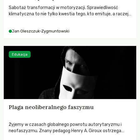
Sabotaż transformacji w motoryzacji. Sprawiedliwość
klimatyczna to nie tylko kwestia tego, kto emituje, a raczej
– kto ponosi konsekwencje globalnego ocieplenia.
Jan Oleszczuk-Zygmuntowski
Edukacja
Plaga neoliberalnego faszyzmu
Żyjemy w czasach globalnego powrotu autorytaryzmu i
neofaszyzmu. Znany pedagog Henry A. Giroux ostrzega
przed korporacyjną tyranią niszczącą społeczeństwo. Czy