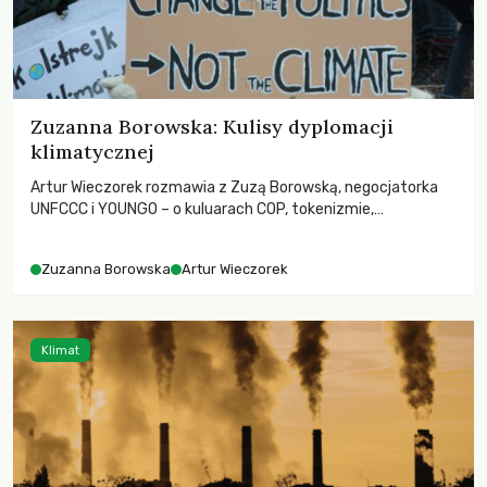
Zuzanna Borowska: Kulisy dyplomacji
klimatycznej
Artur Wieczorek rozmawia z Zuzą Borowską, negocjatorka
UNFCCC i YOUNGO – o kuluarach COP, tokenizmie,
różnorodności i nadziei pokładanej w ruchach klimatycznych
Zuzanna Borowska
Artur Wieczorek
Klimat