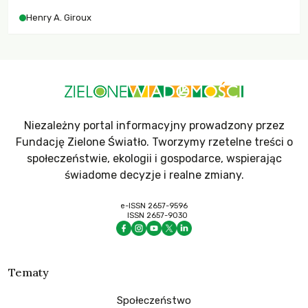
współczesne uniwersytety obronią swoją niezależność i
Henry A. Giroux
wychowają świadomych obywateli?
Niezależny portal informacyjny prowadzony przez
Fundację Zielone Światło. Tworzymy rzetelne treści o
społeczeństwie, ekologii i gospodarce, wspierając
świadome decyzje i realne zmiany.
e-ISSN 2657-9596
ISSN 2657-9030
Tematy
Społeczeństwo