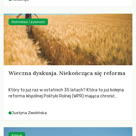
odnotowano największe tąpnięcie ODA w historii. Jakie będą
konsekwencje tych decyzji dla świata dotkniętego
kryzysami i ubóstwem?
Rolnictwo i żywność
Wieczna dyskusja. Niekończąca się reforma
Który to już raz w ostatnich 35 latach? Która to już kolejna
reforma Wspólnej Polityki Rolnej (WPR) mająca chronić
rolników i odpowiadać na potrzeby społeczne?
Justyna Zwolińska
Klimat