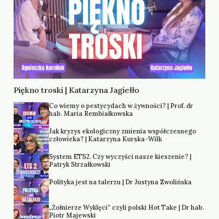
Piękno troski | Katarzyna Jagiełło
Co wiemy o pestycydach w żywności? | Prof. dr
hab. Maria Rembiałkowska
Jak kryzys ekologiczny zmienia współczesnego
człowieka? | Katarzyna Kurska-Wilk
System ETS2. Czy wyczyści nasze kieszenie? |
Patryk Strzałkowski
Polityka jest na talerzu | Dr Justyna Zwolińska
„Żołnierze Wyklęci” czyli polski Hot Take | Dr hab.
Piotr Majewski