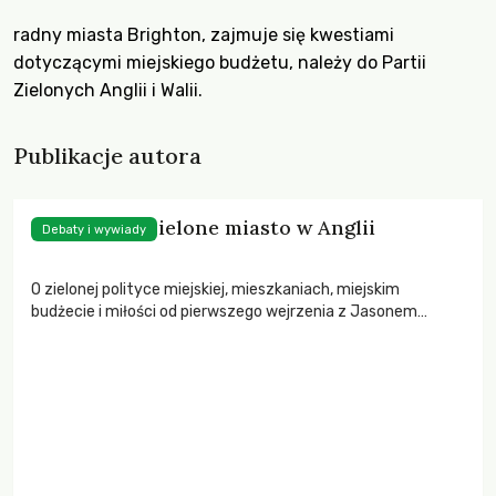
radny miasta Brighton, zajmuje się kwestiami
dotyczącymi miejskiego budżetu, należy do Partii
Zielonych Anglii i Walii.
Publikacje autora
Najbardziej zielone miasto w Anglii
Debaty i wywiady
O zielonej polityce miejskiej, mieszkaniach, miejskim
budżecie i miłości od pierwszego wejrzenia z Jasonem
Kitcatem, radnym Brighton – pierwszego w Anglii miasta
rządzonego przez Zielonych – rozmawia Bartłomiej Kozek.