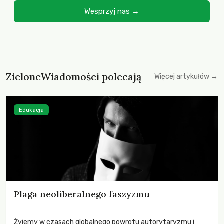
Wesprzyj nas →
ZieloneWiadomości polecają
Więcej artykułów →
Edukacja
Plaga neoliberalnego faszyzmu
Żyjemy w czasach globalnego powrotu autorytaryzmu i