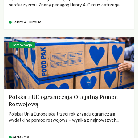
neofaszyzmu. Znany pedagog Henry A. Giroux ostrzega
przed korporacyjną tyranią niszczącą społeczeństwo. Czy
współczesne uniwersytety obronią swoją niezależność i
Henry A. Giroux
wychowają świadomych obywateli?
Demokracja
Polska i UE ograniczają Oficjalną Pomoc
Rozwojową
Polska i Unia Europejska trzeci rok z rzędu ograniczają
wydatki na pomoc rozwojową – wynika z najnowszych
danych OECD za 2025 rok. Spadki obejmują także wsparcie
dla krajów najbardziej potrzebujących, a globalnie
Redakcja