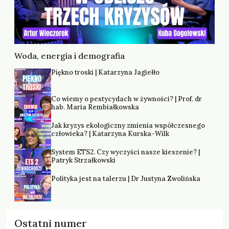
Woda, energia i demografia
Piękno troski | Katarzyna Jagiełło
Co wiemy o pestycydach w żywności? | Prof. dr
hab. Maria Rembiałkowska
Jak kryzys ekologiczny zmienia współczesnego
człowieka? | Katarzyna Kurska-Wilk
System ETS2. Czy wyczyści nasze kieszenie? |
Patryk Strzałkowski
Polityka jest na talerzu | Dr Justyna Zwolińska
Ostatni numer