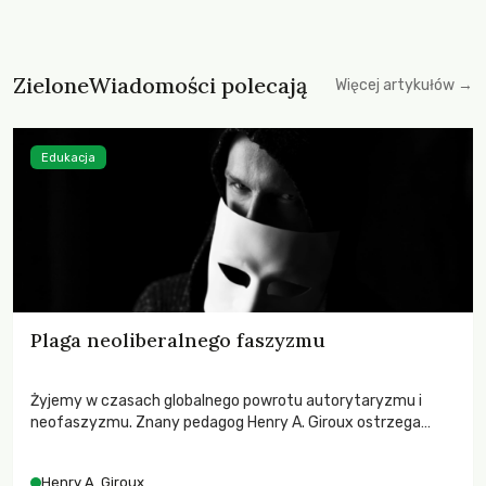
ZieloneWiadomości polecają
Więcej artykułów →
Edukacja
Plaga neoliberalnego faszyzmu
Żyjemy w czasach globalnego powrotu autorytaryzmu i
neofaszyzmu. Znany pedagog Henry A. Giroux ostrzega
przed korporacyjną tyranią niszczącą społeczeństwo. Czy
współczesne uniwersytety obronią swoją niezależność i
Henry A. Giroux