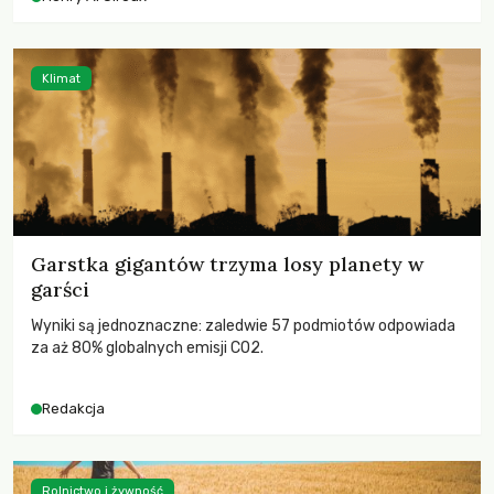
wychowają świadomych obywateli?
Klimat
Garstka gigantów trzyma losy planety w
garści
Wyniki są jednoznaczne: zaledwie 57 podmiotów odpowiada
za aż 80% globalnych emisji CO2.
Redakcja
Rolnictwo i żywność