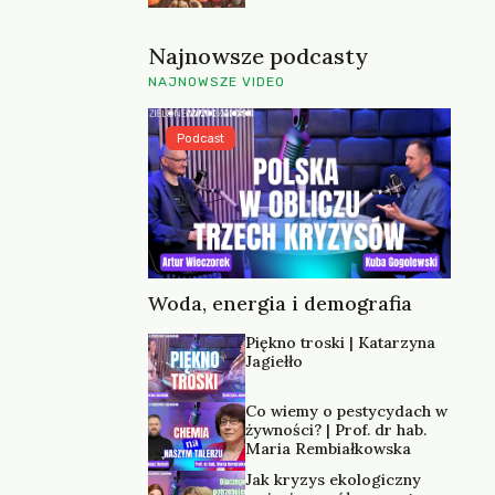
Najnowsze podcasty
NAJNOWSZE VIDEO
Podcast
Woda, energia i demografia
Piękno troski | Katarzyna
Jagiełło
Co wiemy o pestycydach w
żywności? | Prof. dr hab.
Maria Rembiałkowska
Jak kryzys ekologiczny