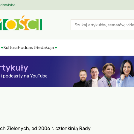
odowiska.
Search
for:
Kultura
Podcast
Redakcja
rtykuły
i podcasty na YouTube
ich Zielonych, od 2006 r. członkinią Rady