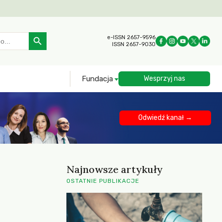
Search Button
e-ISSN 2657-9596
ISSN 2657-9030
Fundacja
Wesprzyj nas
Odwiedź kanał →
Najnowsze artykuły
OSTATNIE PUBLIKACJE