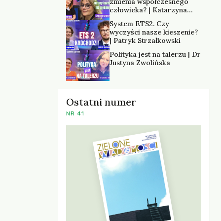
zmienia współczesnego
człowieka? | Katarzyna
Kurska-Wilk
System ETS2. Czy
wyczyści nasze kieszenie?
| Patryk Strzałkowski
Polityka jest na talerzu | Dr
Justyna Zwolińska
Ostatni numer
NR 41