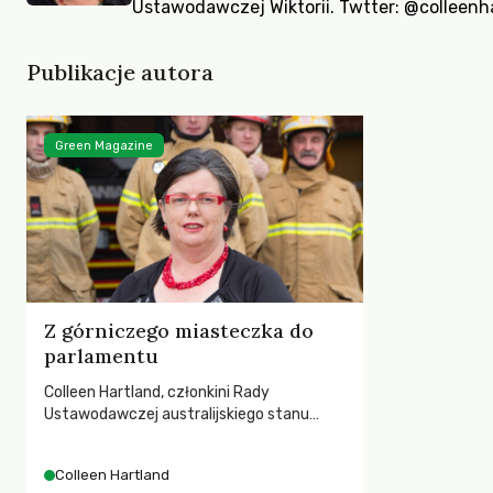
Ustawodawczej Wiktorii. Twtter:
@colleenh
Publikacje autora
Green Magazine
Z górniczego miasteczka do
parlamentu
Colleen Hartland, członkini Rady
Ustawodawczej australijskiego stanu
Wiktoria, opowiada o tym, jak dziewczynka
z robotniczej rodziny została zieloną
Colleen Hartland
polityczką.