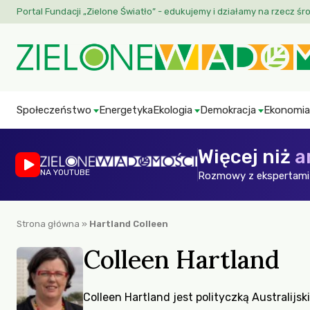
Portal Fundacji „Zielone Światło” - edukujemy i działamy na rzecz śr
Społeczeństwo
Energetyka
Ekologia
Demokracja
Ekonomia
Więcej niż
a
NA YOUTUBE
Rozmowy z ekspertami 
Strona główna
»
Hartland Colleen
Colleen Hartland
Colleen Hartland jest polityczką Australijsk