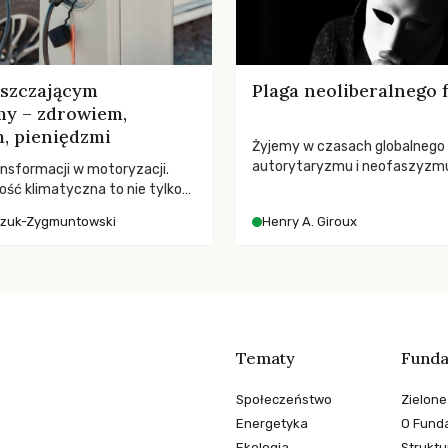
yszczającym
Plaga neoliberalnego
my – zdrowiem,
, pieniędzmi
Żyjemy w czasach globalnego
autorytaryzmu i neofaszyzm
nsformacji w motoryzacji.
pedagog Henry A. Giroux ostr
ość klimatyczna to nie tylko
korporacyjną tyranią niszczą
, kto emituje, a raczej – kto
czuk-Zygmuntowski
Henry A. Giroux
społeczeństwo. Czy współcz
ekwencje globalnego
uniwersytety obronią swoją ni
wychowają świadomych obywa
Tematy
Funda
Społeczeństwo
Zielone
Energetyka
O Funda
Ekologia
Struktu