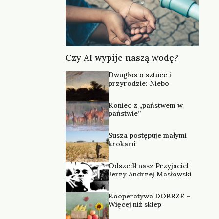
Czy AI wypije naszą wodę?
Dwugłos o sztuce i
przyrodzie: Niebo
Koniec z „państwem w
państwie”
Susza postępuje małymi
krokami
Odszedł nasz Przyjaciel
Jerzy Andrzej Masłowski
Kooperatywa DOBRZE –
Więcej niż sklep