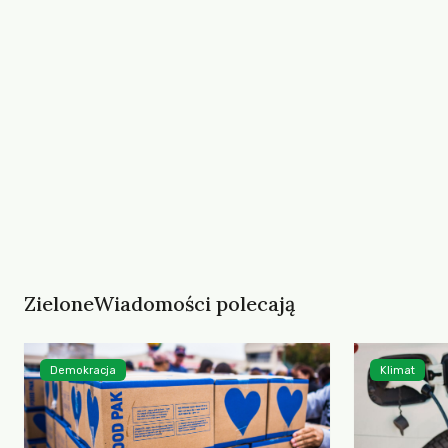
ZieloneWiadomości polecają
Demokracja
Klimat