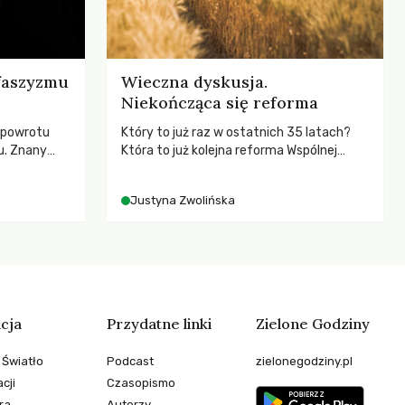
 faszyzmu
Wieczna dyskusja.
Niekończąca się reforma
 powrotu
Który to już raz w ostatnich 35 latach?
u. Znany
Która to już kolejna reforma Wspólnej
zega przed
Polityki Rolnej (WPR) mająca chronić
cą
rolników i odpowiadać na potrzeby
Justyna Zwolińska
esne
społeczne?
ezależność i
teli?
cja
Przydatne linki
Zielone Godziny
 Światło
Podcast
zielonegodziny.pl
cji
Czasopismo
ra
Autorzy