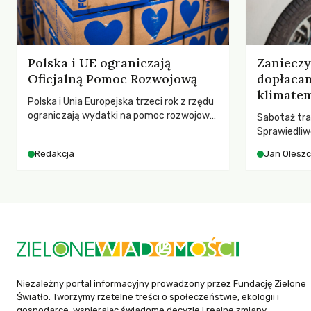
Polska i UE ograniczają
Zaniecz
Oficjalną Pomoc Rozwojową
dopłaca
klimatem
Polska i Unia Europejska trzeci rok z rzędu
ograniczają wydatki na pomoc rozwojową
Sabotaż tra
– wynika z najnowszych danych OECD za
Sprawiedliw
2025 rok. Spadki obejmują także wsparcie
kwestia tego
Redakcja
Jan Olesz
dla krajów najbardziej potrzebujących, a
ponosi kons
globalnie odnotowano największe
ocieplenia.
tąpnięcie ODA w historii. Jakie będą
konsekwencje tych decyzji dla świata
dotkniętego kryzysami i ubóstwem?
Niezależny portal informacyjny prowadzony przez Fundację Zielone
Światło. Tworzymy rzetelne treści o społeczeństwie, ekologii i
gospodarce, wspierając świadome decyzje i realne zmiany.