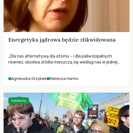
Energetyka jądrowa będzie zlikwidowana
„Dla nas alternatywą dla atomu – i dla paliw kopalnych
również, obydwa źródła mieszczą się według nas w jednej
kategorii – jest proces likwidowania energetyki atomowej,
już rozpoczęty.”- mówi :Zielonym Wiadomościom REBECCA
Agnieszka Grzybek
Rebecca Harms
HARMS, niemiecka polityczka, współprzewodnicząca frakcji
Zieloni-WSE w Parlamencie Europejskim
Felietony