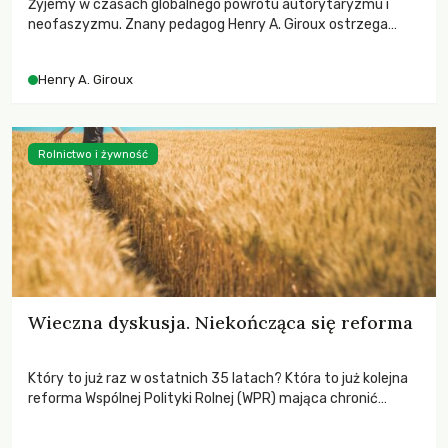
Żyjemy w czasach globalnego powrotu autorytaryzmu i
neofaszyzmu. Znany pedagog Henry A. Giroux ostrzega
przed korporacyjną tyranią niszczącą społeczeństwo. Czy
współczesne uniwersytety obronią swoją niezależność i
Henry A. Giroux
wychowają świadomych obywateli?
Rolnictwo i żywność
Wieczna dyskusja. Niekończąca się reforma
Który to już raz w ostatnich 35 latach? Która to już kolejna
reforma Wspólnej Polityki Rolnej (WPR) mająca chronić
rolników i odpowiadać na potrzeby społeczne?