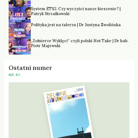
System ETS2. Czy wyczyści nasze kieszenie? |
Patryk Strzałkowski
Polityka jest na talerzu | Dr Justyna Zwolińska
„Żołnierze Wyklęci” czyli polski Hot Take | Dr hab.
Piotr Majewski
Ostatni numer
NR 41