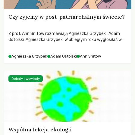
Czy żyjemy w post-patriarchalnym świecie?
Z prof. Ann Snitow rozmawiają Agnieszka Grzybek i Adam
Ostolski Agnieszka Grzybek: W ubiegłym roku wygłosiłaś w
Warszawie wykład „Co feminizm mógłby wnieść do języka
polityki?”. Ja jednak chciałabym zapytać nie o potencjalny,
Agnieszka Grzybek
Adam Ostolski
Ann Snitow
ale faktyczny wpływ feminizmu na język polityki. Ann
Snitow: To pytanie dość skomplikowane, ponieważ język
feministyczny na dobre zadomowił się w kulturze […]
Debaty i wywiady
Wspólna lekcja ekologii