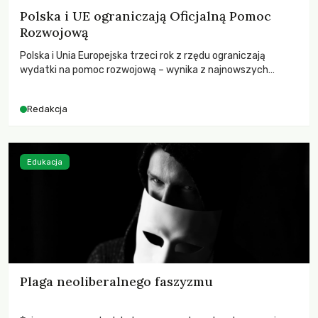
Polska i UE ograniczają Oficjalną Pomoc
Rozwojową
Polska i Unia Europejska trzeci rok z rzędu ograniczają
wydatki na pomoc rozwojową – wynika z najnowszych
danych OECD za 2025 rok. Spadki obejmują także wsparcie
dla krajów najbardziej potrzebujących, a globalnie
Redakcja
odnotowano największe tąpnięcie ODA w historii. Jakie będą
konsekwencje tych decyzji dla świata dotkniętego
kryzysami i ubóstwem?
Edukacja
Plaga neoliberalnego faszyzmu