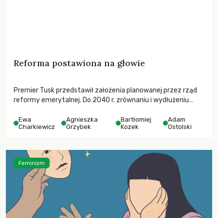
Reforma postawiona na głowie
Premier Tusk przedstawił założenia planowanej przez rząd
reformy emerytalnej. Do 2040 r. zrównaniu i wydłużeniu
ulegnie wiek przechodzenia na emeryturę kobiet i
mężczyzn. Stopniowo podnoszony próg 67. roku życia ma
Ewa
Agnieszka
Bartłomiej
Adam
Charkiewicz
Grzybek
Kozek
Ostolski
być osiągnięty przez mężczyzn w 2020 r., zaś przez kobiety
w 2040. Jak do rządowych pomysłów odnoszą się
publicystki i publicyści „Zielonych Wiadomości”?
Feminizm