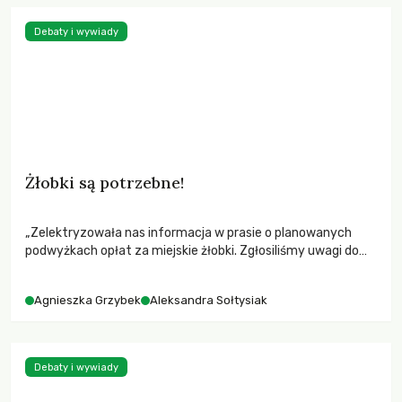
Debaty i wywiady
Żłobki są potrzebne!
„Zelektryzowała nas informacja w prasie o planowanych
podwyżkach opłat za miejskie żłobki. Zgłosiliśmy uwagi do
przygotowanego przez ratusz projektu, zabraliśmy głos w
mediach i trzy dni później na pierwsze spotkanie
Agnieszka Grzybek
Aleksandra Sołtysiak
Porozumienia Żłobkowego zjawiło się 40 kobiet!”. Z
Aleksandrą Sołtysiak o sukcesach poznańskiego
Porozumienia Żłobkowego rozmawia Agnieszka Grzybek
Debaty i wywiady