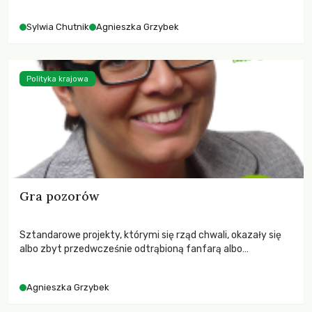
Sylwia Chutnik
Agnieszka Grzybek
Polityka krajowa
Gra pozorów
Sztandarowe projekty, którymi się rząd chwali, okazały się
albo zbyt przedwcześnie odtrąbioną fanfarą albo
niewypałem. Agnieszka Grzybek ocenia 4 lata PO z punktu
widzenia praw kobiet.
Agnieszka Grzybek