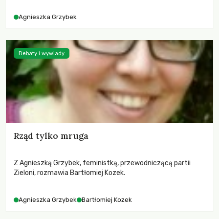
w związku z czym mało kto będzie pamiętał o tym, co się
Agnieszka Grzybek
naobiecywało. A naobiecywało się, oj, naobiecywało.
Debaty i wywiady
Rząd tylko mruga
Z Agnieszką Grzybek, feministką, przewodniczącą partii
Zieloni, rozmawia Bartłomiej Kozek.
Agnieszka Grzybek
Bartłomiej Kozek