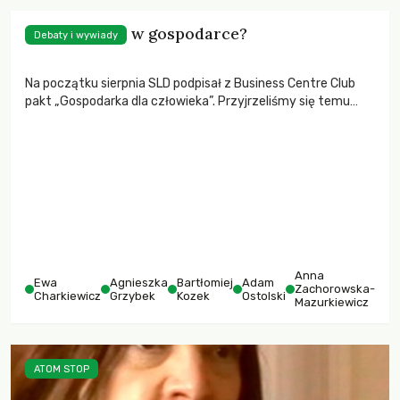
Ile człowieka w gospodarce?
Debaty i wywiady
Na początku sierpnia SLD podpisał z Business Centre Club
pakt „Gospodarka dla człowieka”. Przyjrzeliśmy się temu
dokumentowi z punktu widzenia wpływu proponowanej
polityki na rozwarstwienie społeczne, ekologię, położenie
kobiet i pracowników oraz politykę społeczną.
Anna
Ewa
Agnieszka
Bartłomiej
Adam
Zachorowska-
Charkiewicz
Grzybek
Kozek
Ostolski
Mazurkiewicz
ATOM STOP