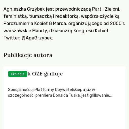
Agnieszka Grzybek jest przewodniczącą Partii Zieloni,
feministką, tłumaczką i redaktorką, współzałożycielką
Porozumienia Kobiet 8 Marca, organizującego od 2000 r.
warszawskie Manify, działaczką Kongresu Kobiet.
Twitter:
@AgaGrzybek
.
Publikacje autora
Jak Tusk OZE grilluje
Ekologia
Specjalnością Platformy Obywatelskiej, a już w
szczególności premiera Donalda Tuska, jest grillowanie.
Grilluje się kolegów z partii, grilluje ministrów, dozując w
mediach informacje o ewentualnych zmianach w rządzie,
grilluje i projekty ustaw.