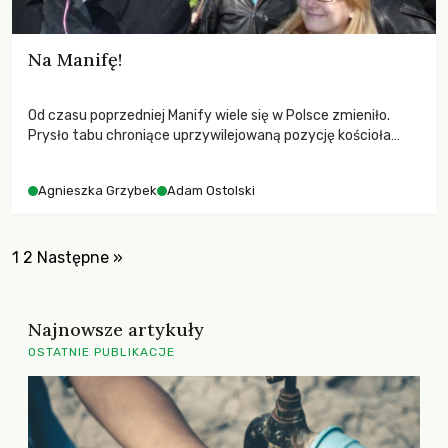
Na Manifę!
Od czasu poprzedniej Manify wiele się w Polsce zmieniło.
Prysło tabu chroniące uprzywilejowaną pozycję kościoła
katolickiego. Rozwiał się mit udanej reformy emerytalnej.
Ustawa kwotowa uczyniła prokobiecy wyłom w regułach
Agnieszka Grzybek
Adam Ostolski
systemu politycznego.
1
2
Następne »
Najnowsze artykuły
OSTATNIE PUBLIKACJE