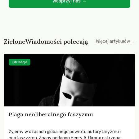
Wesprzyj nas →
ZieloneWiadomości polecają
Więcej artykułów →
Edukacja
Plaga neoliberalnego faszyzmu
Żyjemy w czasach globalnego powrotu autorytaryzmu i
neofaszyzmu. Znany pedagog Henry A. Giroux ostrzega