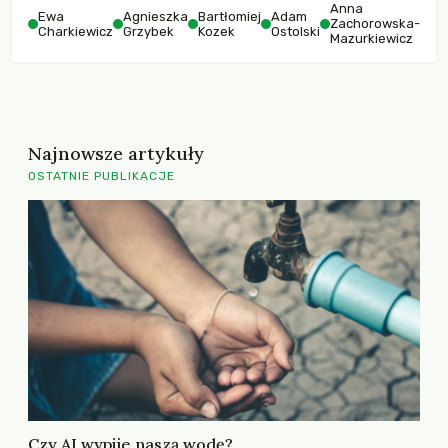
Anna
Ewa
Agnieszka
Bartłomiej
Adam
Zachorowska-
Charkiewicz
Grzybek
Kozek
Ostolski
Mazurkiewicz
Najnowsze artykuły
OSTATNIE PUBLIKACJE
Czy AI wypije naszą wodę?