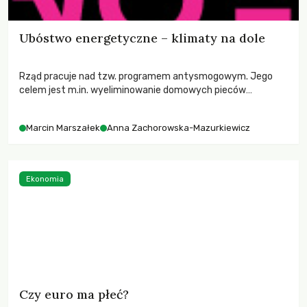
Ubóstwo energetyczne – klimaty na dole
Rząd pracuje nad tzw. programem antysmogowym. Jego
celem jest m.in. wyeliminowanie domowych pieców
węglowych jako nieekologicznych sposobów ogrzewania.
Władze Krakowa czy Wałbrzycha już zapowiedziały
Marcin Marszałek
Anna Zachorowska-Mazurkiewicz
wprowadzanie tych programów. Lokalne programy zakładają
kary za palenie węglem. Jak to wpłynie na życie ludzi?
Ekonomia
Czy euro ma płeć?