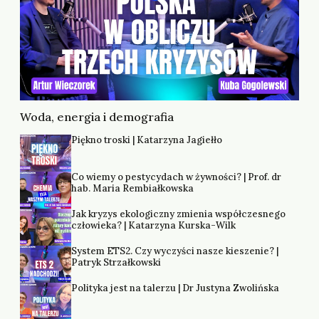
Woda, energia i demografia
Piękno troski | Katarzyna Jagiełło
Co wiemy o pestycydach w żywności? | Prof. dr
hab. Maria Rembiałkowska
Jak kryzys ekologiczny zmienia współczesnego
człowieka? | Katarzyna Kurska-Wilk
System ETS2. Czy wyczyści nasze kieszenie? |
Patryk Strzałkowski
Polityka jest na talerzu | Dr Justyna Zwolińska