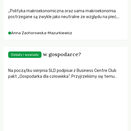
„Polityka makroekonomiczna oraz sama makroekonomia
postrzegane są zwykle jako neutralne ze względu na płeć,
gdy jednak przyjrzymy się im bliżej, okazuje się, że mają
głęboki wpływ na pozycję kobiet i mężczyzn w
Anna Zachorowska-Mazurkiewicz
społeczeństwie”. Czy europejska waluta, euro, ma wpływ na
pozycję kobiet i mężczyzn w społeczeństwie – wyjaśnia
Anna Zachorowska-Mazurkiewicz
Ile człowieka w gospodarce?
Debaty i wywiady
Na początku sierpnia SLD podpisał z Business Centre Club
pakt „Gospodarka dla człowieka”. Przyjrzeliśmy się temu
dokumentowi z punktu widzenia wpływu proponowanej
polityki na rozwarstwienie społeczne, ekologię, położenie
kobiet i pracowników oraz politykę społeczną.