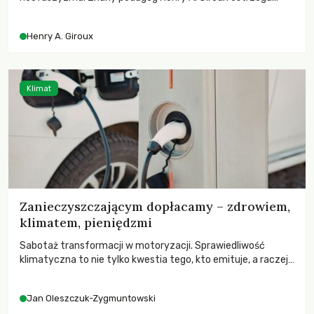
przed korporacyjną tyranią niszczącą społeczeństwo. Czy
współczesne uniwersytety obronią swoją niezależność i
Henry A. Giroux
wychowają świadomych obywateli?
Klimat
Zanieczyszczającym dopłacamy – zdrowiem,
klimatem, pieniędzmi
Sabotaż transformacji w motoryzacji. Sprawiedliwość
klimatyczna to nie tylko kwestia tego, kto emituje, a raczej
– kto ponosi konsekwencje globalnego ocieplenia.
Jan Oleszczuk-Zygmuntowski