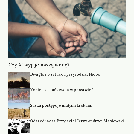
Czy AI wypije naszą wodę?
Dwugłos o sztuce i przyrodzie: Niebo
Koniec z „państwem w państwie”
Susza postępuje małymi krokami
Odszedł nasz Przyjaciel Jerzy Andrzej Masłowski