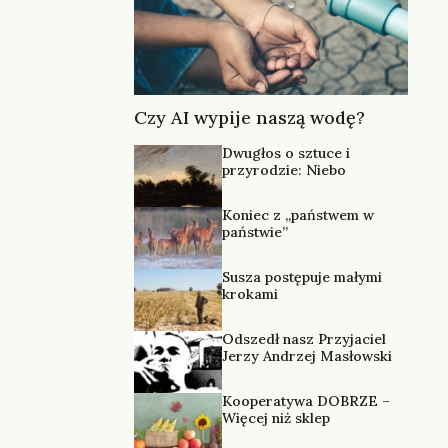
Czy AI wypije naszą wodę?
Dwugłos o sztuce i
przyrodzie: Niebo
Koniec z „państwem w
państwie”
Susza postępuje małymi
krokami
Odszedł nasz Przyjaciel
Jerzy Andrzej Masłowski
Kooperatywa DOBRZE –
Więcej niż sklep