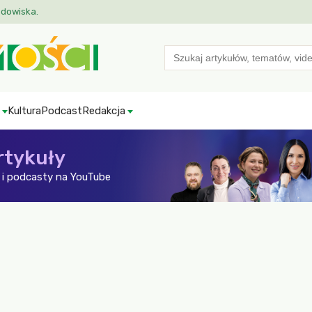
odowiska.
Search
for:
Kultura
Podcast
Redakcja
rtykuły
i podcasty na YouTube