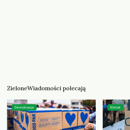
ZieloneWiadomości polecają
Demokracja
Klimat