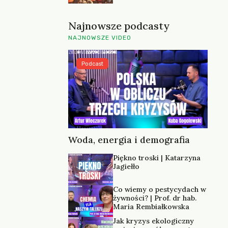
Najnowsze podcasty
NAJNOWSZE VIDEO
Podcast
Woda, energia i demografia
Piękno troski | Katarzyna
Jagiełło
Co wiemy o pestycydach w
żywności? | Prof. dr hab.
Maria Rembiałkowska
Jak kryzys ekologiczny