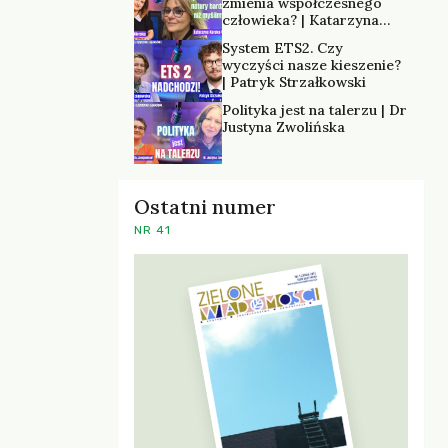
zmienia współczesnego
człowieka? | Katarzyna
Kurska-Wilk
System ETS2. Czy
wyczyści nasze kieszenie?
| Patryk Strzałkowski
Polityka jest na talerzu | Dr
Justyna Zwolińska
Ostatni numer
NR 41