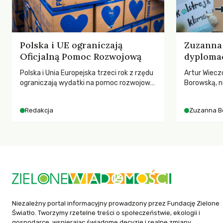
Polska i UE ograniczają
Zuzanna 
Oficjalną Pomoc Rozwojową
dyplomac
Polska i Unia Europejska trzeci rok z rzędu
Artur Wiecz
ograniczają wydatki na pomoc rozwojową
Borowską, n
– wynika z najnowszych danych OECD za
YOUNGO – o 
2025 rok. Spadki obejmują także wsparcie
różnorodnośc
Redakcja
Zuzanna B
dla krajów najbardziej potrzebujących, a
ruchach kl
globalnie odnotowano największe
tąpnięcie ODA w historii. Jakie będą
konsekwencje tych decyzji dla świata
dotkniętego kryzysami i ubóstwem?
Niezależny portal informacyjny prowadzony przez Fundację Zielone
Światło. Tworzymy rzetelne treści o społeczeństwie, ekologii i
gospodarce, wspierając świadome decyzje i realne zmiany.