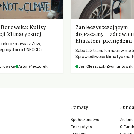
Borowska: Kulisy
Zanieczyszczającym
ji klimatycznej
dopłacamy – zdrowiem
klimatem, pieniędzmi
orek rozmawia z Zuzą
egocjatorka UNFCCC i
Sabotaż transformacji w moto
kuluarach COP, tokenizmie,
Sprawiedliwość klimatyczna to
i i nadziei pokładanej w
kwestia tego, kto emituje, a ra
orowska
Artur Wieczorek
Jan Oleszczuk-Zygmuntowski
imatycznych
ponosi konsekwencje globalne
ocieplenia.
Tematy
Funda
Społeczeństwo
Zielone
Energetyka
O Funda
Ekologia
Struktu