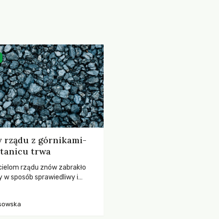
 rządu z górnikami-
itanicu trwa
ielom rządu znów zabrakło
y w sposób sprawiedliwy i
kończyć impas w górnictwie.
cyzji dotyczących
isowska
j transformacji i odejścia od