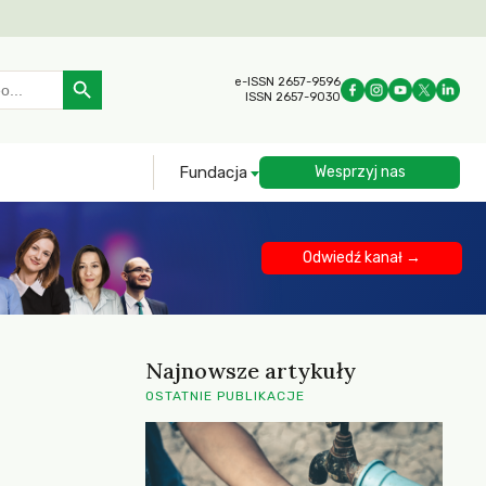
Search Button
e-ISSN 2657-9596
ISSN 2657-9030
Fundacja
Wesprzyj nas
Odwiedź kanał →
Najnowsze artykuły
OSTATNIE PUBLIKACJE