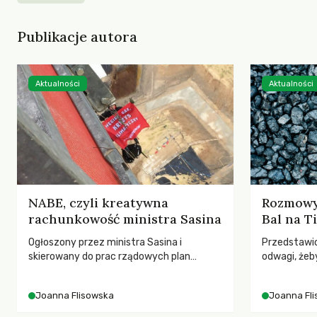
Publikacje autora
Aktualności
Aktualności
NABE, czyli kreatywna
Rozmowy
rachunkowość ministra Sasina
Bal na T
Ogłoszony przez ministra Sasina i
Przedstawic
skierowany do prac rządowych plan
odwagi, żeb
wydzielania aktywów węglowych i
klarowny za
umieszczenie ich w Narodowej Agencji
Zabrakło de
Joanna Flisowska
Joanna Fl
Bezpieczeństwa Energetycznego (NABE)
sprawiedliwe
to uprawianie kreatywnej rachunkowości
węgla.