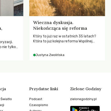
Wieczna dyskusja.
,
Niekończąca się reforma
Który to już raz w ostatnich 35 latach?
Która to już kolejna reforma Wspólnej
ryzacji.
Polityki Rolnej (WPR) mająca chronić
 nie tylko
rolników i odpowiadać na potrzeby
czej – kto
Justyna Zwolińska
społeczne?
go
cja
Przydatne linki
Zielone Godziny
 Światło
Podcast
zielonegodziny.pl
cji
Czasopismo
ra
Autorzy