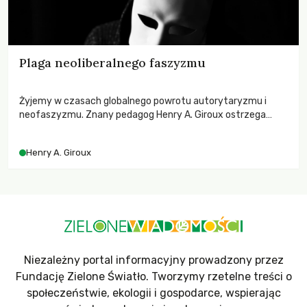
Plaga neoliberalnego faszyzmu
Żyjemy w czasach globalnego powrotu autorytaryzmu i
neofaszyzmu. Znany pedagog Henry A. Giroux ostrzega
przed korporacyjną tyranią niszczącą społeczeństwo. Czy
współczesne uniwersytety obronią swoją niezależność i
Henry A. Giroux
wychowają świadomych obywateli?
Niezależny portal informacyjny prowadzony przez
Fundację Zielone Światło. Tworzymy rzetelne treści o
społeczeństwie, ekologii i gospodarce, wspierając