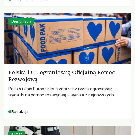
Demokracja
Polska i UE ograniczają Oficjalną Pomoc
Rozwojową
Polska i Unia Europejska trzeci rok z rzędu ograniczają
wydatki na pomoc rozwojową – wynika z najnowszych
danych OECD za 2025 rok. Spadki obejmują także wsparcie
dla krajów najbardziej potrzebujących, a globalnie
Redakcja
odnotowano największe tąpnięcie ODA w historii. Jakie będą
konsekwencje tych decyzji dla świata dotkniętego
kryzysami i ubóstwem?
Klimat