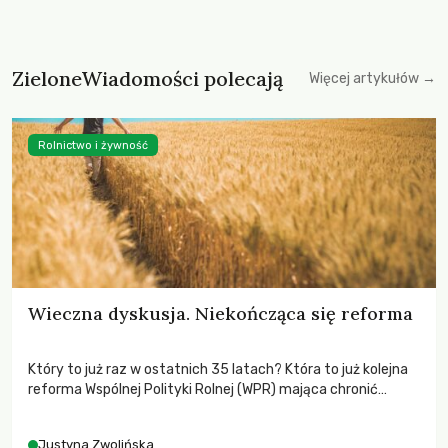
ZieloneWiadomości polecają
Więcej artykułów →
Rolnictwo i żywność
Wieczna dyskusja. Niekończąca się reforma
Który to już raz w ostatnich 35 latach? Która to już kolejna
reforma Wspólnej Polityki Rolnej (WPR) mająca chronić
rolników i odpowiadać na potrzeby społeczne?
Justyna Zwolińska