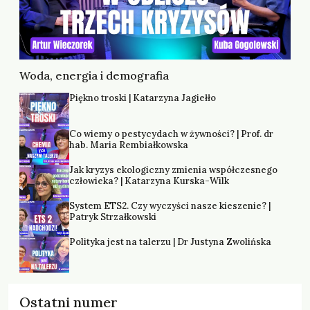
Woda, energia i demografia
Piękno troski | Katarzyna Jagiełło
Co wiemy o pestycydach w żywności? | Prof. dr
hab. Maria Rembiałkowska
Jak kryzys ekologiczny zmienia współczesnego
człowieka? | Katarzyna Kurska-Wilk
System ETS2. Czy wyczyści nasze kieszenie? |
Patryk Strzałkowski
Polityka jest na talerzu | Dr Justyna Zwolińska
Ostatni numer