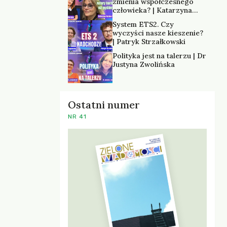
zmienia współczesnego
człowieka? | Katarzyna
Kurska-Wilk
System ETS2. Czy
wyczyści nasze kieszenie?
| Patryk Strzałkowski
Polityka jest na talerzu | Dr
Justyna Zwolińska
Ostatni numer
NR 41