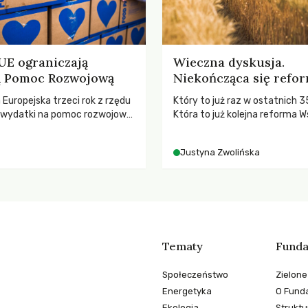
 UE ograniczają
Wieczna dyskusja.
ną Pomoc Rozwojową
Niekończąca się refo
a Europejska trzeci rok z rzędu
Który to już raz w ostatnich 3
ą wydatki na pomoc rozwojową
Która to już kolejna reforma W
 najnowszych danych OECD za
Polityki Rolnej (WPR) mająca c
padki obejmują także wsparcie
rolników i odpowiadać na potr
Justyna Zwolińska
ajbardziej potrzebujących, a
społeczne?
dnotowano największe
A w historii. Jakie będą
e tych decyzji dla świata
o kryzysami i ubóstwem?
Tematy
Funda
Społeczeństwo
Zielone
Energetyka
O Funda
Ekologia
Struktu