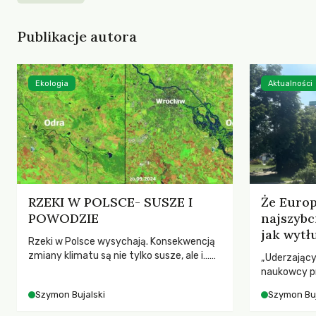
Publikacje autora
Ekologia
Aktualności
RZEKI W POLSCE- SUSZE I
Że Europ
POWODZIE
najszybc
jak wytł
Rzeki w Polsce wysychają. Konsekwencją
w roku 2
zmiany klimatu są nie tylko susze, ale i…
„Uderzający
powodzie. Prawie połowa rzek w Polsce
naukowcy pr
ma coraz mniejsze maksymalne
Europie w 20
Szymon Bujalski
Szymon Buj
przepływy wody – wynika z badania, które
że nasz kont
opublikowano na łamach „Quaestiones
ze wszystki