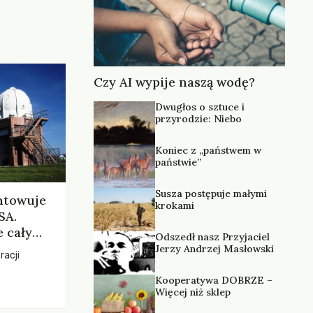
Czy AI wypije naszą wodę?
Dwugłos o sztuce i
przyrodzie: Niebo
Koniec z „państwem w
państwie”
Susza postępuje małymi
ntowuje
krokami
SA.
 cały
Odszedł nasz Przyjaciel
Jerzy Andrzej Masłowski
racji
Kooperatywa DOBRZE –
Więcej niż sklep