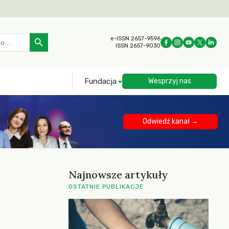
Search Button
e-ISSN 2657-9596
ISSN 2657-9030
Fundacja
Wesprzyj nas
Odwiedź kanał →
Najnowsze artykuły
OSTATNIE PUBLIKACJE