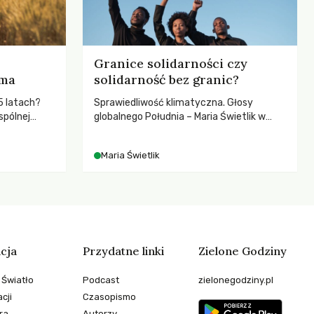
Granice solidarności czy
rma
solidarność bez granic?
5 latach?
Sprawiedliwość klimatyczna. Głosy
spólnej
globalnego Południa – Maria Świetlik w
hronić
rozmowach o prawach pracowniczych w
zeby
czasach globalnych podziałów.
Maria Świetlik
cja
Przydatne linki
Zielone Godziny
 Światło
Podcast
zielonegodziny.pl
cji
Czasopismo
ra
Autorzy