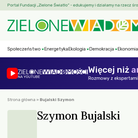
Portal Fundacji „Zielone Światło” - edukujemy i działamy na rzecz śr
Społeczeństwo
Energetyka
Ekologia
Demokracja
Ekonomia
Więcej niż
a
NA YOUTUBE
Rozmowy z ekspertami 
Strona główna
»
Bujalski Szymon
Szymon Bujalski