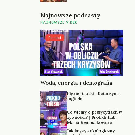
Najnowsze podcasty
NAJNOWSZE VIDEO
Podcast
Woda, energia i demografia
Piękno troski | Katarzyna
Jagiełło
Co wiemy o pestycydach w
żywności? | Prof. dr hab.
Maria Rembiałkowska
Jak kryzys ekologiczny