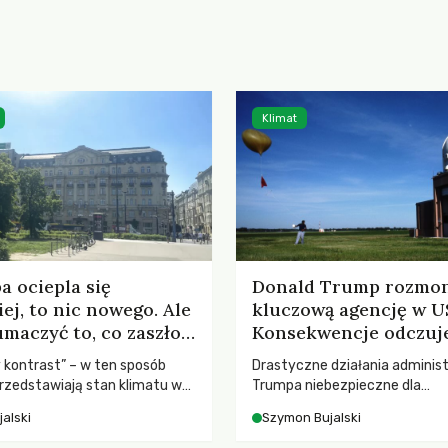
Klimat
a ociepla się
Donald Trump rozmo
iej, to nic nowego. Ale
kluczową agencję w U
umaczyć to, co zaszło
Konsekwencje odczuje
024?
świat.
 kontrast” – w ten sposób
Drastyczne działania administ
zedstawiają stan klimatu w
Trumpa niebezpieczne dla
24 r. I nie chodzi wcale o to,
bezpieczeństwa kraju
alski
Szymon Bujalski
ynent ociepla się najszybciej
ch. Więc o co? Rosnąca