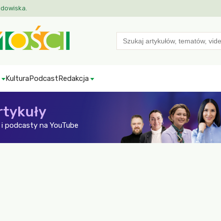
odowiska.
Search
for:
Kultura
Podcast
Redakcja
rtykuły
i podcasty na YouTube