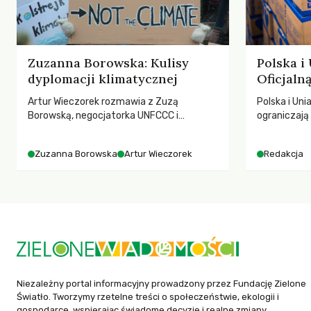
Zuzanna Borowska: Kulisy
Polska i
dyplomacji klimatycznej
Oficjal
Artur Wieczorek rozmawia z Zuzą
Polska i Uni
Borowską, negocjatorka UNFCCC i
ograniczaj
YOUNGO – o kuluarach COP, tokenizmie,
– wynika z
różnorodności i nadziei pokładanej w
2025 rok. S
Zuzanna Borowska
Artur Wieczorek
Redakcja
ruchach klimatycznych
dla krajów n
globalnie o
tąpnięcie OD
konsekwencj
dotknięteg
Niezależny portal informacyjny prowadzony przez Fundację Zielone
Światło. Tworzymy rzetelne treści o społeczeństwie, ekologii i
gospodarce, wspierając świadome decyzje i realne zmiany.