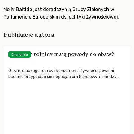
Nelly Baltide jest doradczynią Grupy Zielonych w
Parlamencie Europejskim ds. polityki żywnościowej.
Publikacje autora
TTIP: czy rolnicy mają powody do obaw?
Ekonomia
O tym, dlaczego rolnicy i konsumenci żywności powinni
bacznie przyglądać się negocjacjom handlowym między
Unią Europejską a USA.