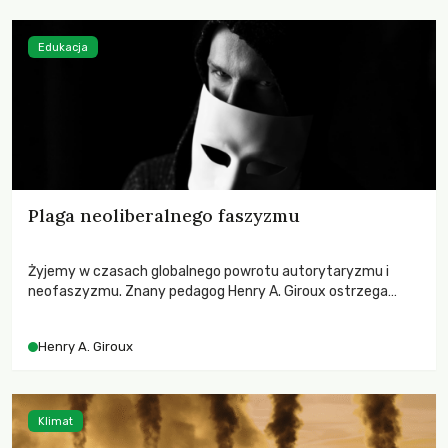
Edukacja
Plaga neoliberalnego faszyzmu
Żyjemy w czasach globalnego powrotu autorytaryzmu i
neofaszyzmu. Znany pedagog Henry A. Giroux ostrzega
przed korporacyjną tyranią niszczącą społeczeństwo. Czy
współczesne uniwersytety obronią swoją niezależność i
Henry A. Giroux
wychowają świadomych obywateli?
Klimat