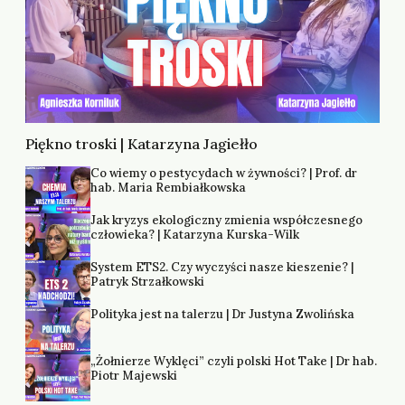
Piękno troski | Katarzyna Jagiełło
Co wiemy o pestycydach w żywności? | Prof. dr
hab. Maria Rembiałkowska
Jak kryzys ekologiczny zmienia współczesnego
człowieka? | Katarzyna Kurska-Wilk
System ETS2. Czy wyczyści nasze kieszenie? |
Patryk Strzałkowski
Polityka jest na talerzu | Dr Justyna Zwolińska
„Żołnierze Wyklęci” czyli polski Hot Take | Dr hab.
Piotr Majewski