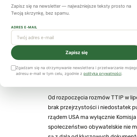
Zapisz się na newsletter — najważniejsze teksty prosto na
Nelly Baltide
8 stycznia 2015
5 min czytania
Twoją skrzynkę, bez spamu.
ADRES E-MAIL
O tym, dlaczego rolnicy i konsu
negocjacjom handlowym między 
Zapisz się
Negocjacje nad porozumieniem T
Zgadzam się na otrzymywanie newslettera i przetwarzanie mojeg
Komisji Europejskiej. Ale co się t
adresu e-mail w tym celu, zgodnie z
polityką prywatności
.
wpływu ewentualnej umowy o wolny
Od rozpoczęcia rozmów TTIP w lipc
brak przejrzystości i niedostatek 
rządem USA ma wyłącznie Komisja 
społeczeństwo obywatelskie nie ma
są z dala od kluczowych dokument