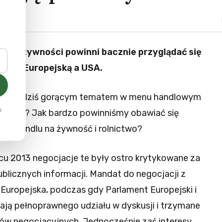
menci żywności powinni bacznie przyglądać się
Unią Europejską a USA.
TIP są dziś gorącym tematem w menu handlowym
o
am pichci? Jak bardzo powinniśmy obawiać się
m handlu na żywność i rolnictwo?
u 2013 negocjacje te były ostro krytykowane za
publicznych informacji. Mandat do negocjacji z
Europejska, podczas gdy Parlament Europejski i
ją pełnoprawnego udziału w dyskusji i trzymane
ów negocjacyjnych. Jednocześnie zaś interesy