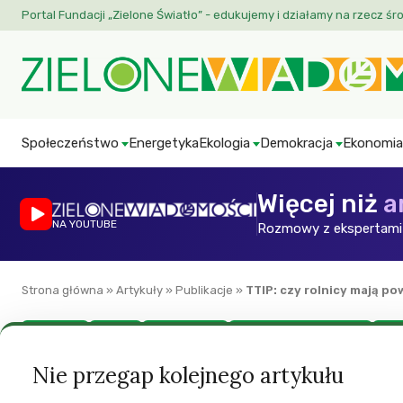
Portal Fundacji „Zielone Światło” - edukujemy i działamy na rzecz śr
Społeczeństwo
Energetyka
Ekologia
Demokracja
Ekonomia
Więcej niż
a
NA YOUTUBE
Rozmowy z ekspertami 
Strona główna
»
Artykuły
»
Publikacje
»
TTIP: czy rolnicy mają p
Ekonomia
Europa
GMO to nie to!
Polityka międzynarodowa
Roln
TTIP: czy rolnicy
Nie przegap kolejnego artykułu