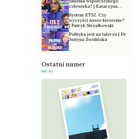
zmienia współczesnego
człowieka? | Katarzyna
Kurska-Wilk
System ETS2. Czy
wyczyści nasze kieszenie?
| Patryk Strzałkowski
Polityka jest na talerzu | Dr
Justyna Zwolińska
Ostatni numer
NR 41