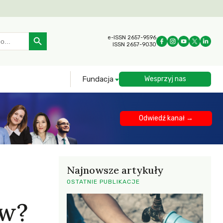
Search Button
e-ISSN 2657-9596
ISSN 2657-9030
Fundacja
Wesprzyj nas
Odwiedź kanał →
Najnowsze artykuły
OSTATNIE PUBLIKACJE
aw?