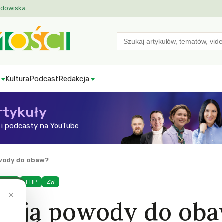
odowiska.
Search
for:
Kultura
Podcast
Redakcja
rtykuły
i podcasty na YouTube
owody do obaw?
ictwo
TTIP
ZW
×
 mają powody do ob