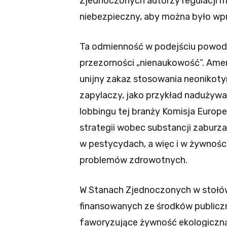
Zjednoczonych autorzy regulacji m
niebezpieczny, aby można było wpr
Ta odmienność w podejściu powodu
przezorności „nienaukowość”. Ame
unijny zakaz stosowania neonikoty
zapylaczy, jako przykład nadużywa
lobbingu tej branży Komisja Europe
strategii wobec substancji zabur
w pestycydach, a więc i w żywnośc
problemów zdrowotnych.
W Stanach Zjednoczonych w stołó
finansowanych ze środków publicz
faworyzujące żywność ekologiczną 