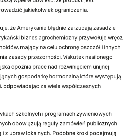
uszą wpierw dowieść, że produkt jest
owadzić jakiekolwiek ograniczenia.
je, że Amerykanie błędnie zarzucają zasadzie
rykański biznes agrochemiczny przywołuje wręcz
noidów, mający na celu ochronę pszczół i innych
nia zasady przezorności. Wskutek nasilonego
jska opóźnia prace nad rozwinięciem unijnej
zających gospodarkę hormonalną które występują
i, odpowiadając za wiele współczesnych
wkach szkolnych i programach żywieniowych
nych obowiązują reguły zamówień publicznych
i z upraw lokalnych. Podobne kroki podejmują