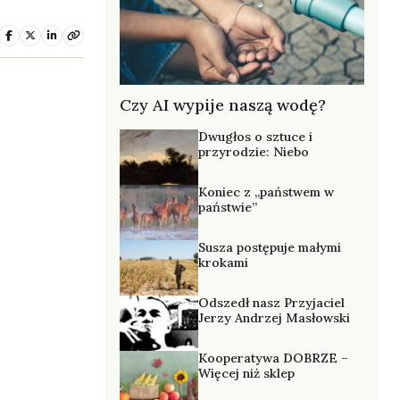
Czy AI wypije naszą wodę?
Dwugłos o sztuce i
przyrodzie: Niebo
Koniec z „państwem w
państwie”
Susza postępuje małymi
krokami
Odszedł nasz Przyjaciel
Jerzy Andrzej Masłowski
Kooperatywa DOBRZE –
Więcej niż sklep