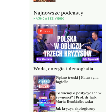
Najnowsze podcasty
NAJNOWSZE VIDEO
Podcast
Woda, energia i demografia
Piękno troski | Katarzyna
Jagiełło
Co wiemy o pestycydach w
żywności? | Prof. dr hab.
Maria Rembiałkowska
Jak kryzys ekologiczny