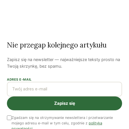
Co wiemy o pestycydach w żywności? | Prof. dr
hab. Maria Rembiałkowska
Jak kryzys ekologiczny zmienia współczesnego
człowieka? | Katarzyna Kurska-Wilk
System ETS2. Czy wyczyści nasze kieszenie? |
Patryk Strzałkowski
Nie przegap kolejnego artykułu
Polityka jest na talerzu | Dr Justyna Zwolińska
Zapisz się na newsletter — najważniejsze teksty prosto na
Twoją skrzynkę, bez spamu.
Ostatni numer
NR 41
ADRES E-MAIL
Zapisz się
Zgadzam się na otrzymywanie newslettera i przetwarzanie
mojego adresu e-mail w tym celu, zgodnie z
polityką
prywatności
.