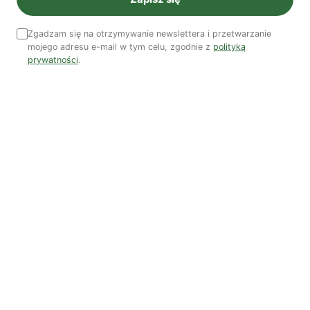
NR 41
Zgadzam się na otrzymywanie newslettera i przetwarzanie
mojego adresu e-mail w tym celu, zgodnie z
polityką
prywatności
.
Zobacz wszystkie numery →
Nasi autorzy
OSTATNIO PUBLIKOWALI