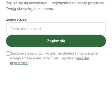
Zapisz się na newsletter — najważniejsze teksty prosto na
Piękno troski | Katarzyna Jagiełło
Twoją skrzynkę, bez spamu.
Co wiemy o pestycydach w żywności? | Prof. dr
ADRES E-MAIL
hab. Maria Rembiałkowska
Jak kryzys ekologiczny zmienia współczesnego
człowieka? | Katarzyna Kurska-Wilk
Zapisz się
System ETS2. Czy wyczyści nasze kieszenie? |
Patryk Strzałkowski
Zgadzam się na otrzymywanie newslettera i przetwarzanie
Polityka jest na talerzu | Dr Justyna Zwolińska
mojego adresu e-mail w tym celu, zgodnie z
polityką
prywatności
.
Ostatni numer
NR 41