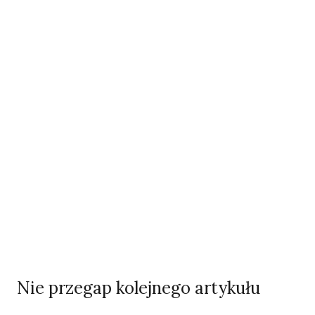
Odszedł nasz Przyjaciel Jerzy Andrzej Masłowski
Kooperatywa DOBRZE – Więcej niż sklep
Najnowsze podcasty
NAJNOWSZE VIDEO
Podcast
Nie przegap kolejnego artykułu
Woda, energia i demografia