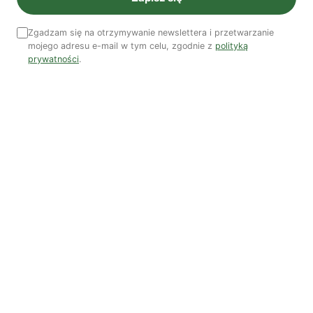
Kuba Gogolewski
Artur Wieczorek
Natalia Rudzka
Zgadzam się na otrzymywanie newslettera i przetwarzanie
mojego adresu e-mail w tym celu, zgodnie z
polityką
prywatności
.
Dominika Kieruzel
Monika Kostera
Redakcja
Wspieraj niezależne media
TWOJE WSPARCIE MA ZNACZENIE
Pomóż nam tworzyć rzetelne treści i rozwijać
portal. Dzięki Tobie możemy publikować rzetelne
treści i rozwijać niezależne medium.
Wesprzyj nas →