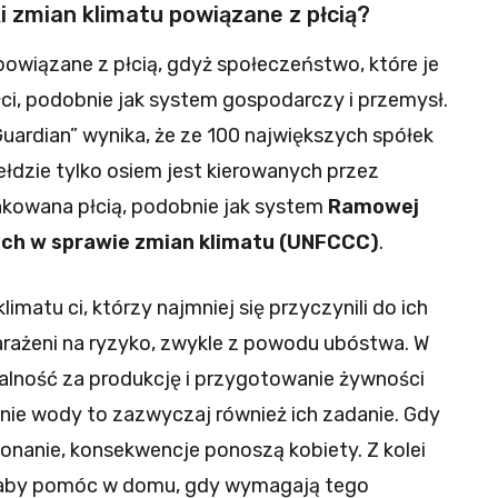
i zmian klimatu powiązane z płcią?
powiązane z płcią, gdyż społeczeństwo, które je
łci, podobnie jak system gospodarczy i przemysł.
ardian” wynika, że ​​ze 100 największych spółek
łdzie tylko osiem jest kierowanych przez
nkowana płcią, podobnie jak system
Ramowej
ch w sprawie zmian klimatu (UNFCCC)
.
imatu ci, którzy najmniej się przyczynili do ich
narażeni na ryzyko, zwykle z powodu ubóstwa. W
alność za produkcję i przygotowanie żywności
ie wody to zazwyczaj również ich zadanie. Gdy
onanie, konsekwencje ponoszą kobiety. Z kolei
, aby pomóc w domu, gdy wymagają tego