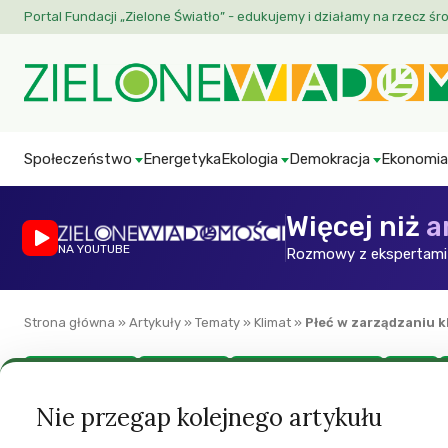
Portal Fundacji „Zielone Światło” - edukujemy i działamy na rzecz śr
Społeczeństwo
Energetyka
Ekologia
Demokracja
Ekonomia
Więcej niż
a
NA YOUTUBE
Rozmowy z ekspertami 
Strona główna
»
Artykuły
»
Tematy
»
Klimat
»
Płeć w zarządzaniu k
Debaty i wywiady
Ekofeminizm
Green European Journal
Klimat
Płeć w zarządzan
Nie przegap kolejnego artykułu