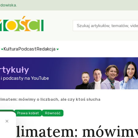
odowiska.
Search
for:
Kultura
Podcast
Redakcja
rtykuły
i podcasty na YouTube
limatem: mówimy o liczbach, ale czy ktoś słucha
Klimat
Prawa kobiet
Równość
×
iu klimatem: mówim