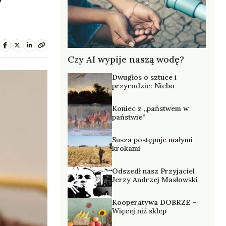
Czy AI wypije naszą wodę?
Dwugłos o sztuce i
przyrodzie: Niebo
Koniec z „państwem w
państwie”
Susza postępuje małymi
krokami
Odszedł nasz Przyjaciel
Jerzy Andrzej Masłowski
Kooperatywa DOBRZE –
Więcej niż sklep