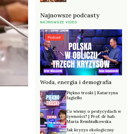
Najnowsze podcasty
NAJNOWSZE VIDEO
Podcast
Woda, energia i demografia
Piękno troski | Katarzyna
Jagiełło
Co wiemy o pestycydach w
żywności? | Prof. dr hab.
Maria Rembiałkowska
Jak kryzys ekologiczny