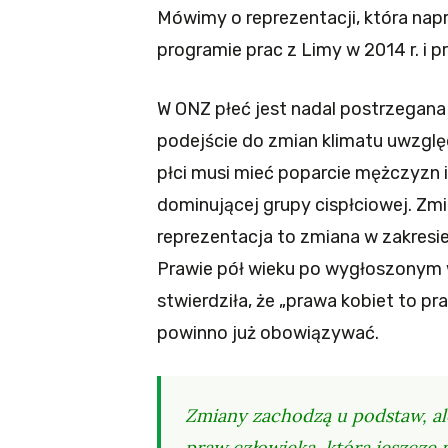
Mówimy o reprezentacji, która nap
programie prac z Limy w 2014 r. i p
W ONZ płeć jest nadal postrzegana
podejście do zmian klimatu uwzglę
płci musi mieć poparcie mężczyzn 
dominującej grupy cispłciowej. Zm
reprezentacja to zmiana w zakresie
Prawie pół wieku po wygłoszonym w
stwierdziła, że „prawa kobiet to p
powinno już obowiązywać.
Zmiany zachodzą u podstaw, al
praw człowieka, która jeszcze n