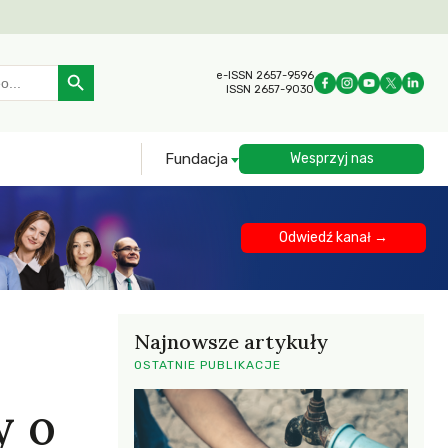
Search Button
e-ISSN 2657-9596
ISSN 2657-9030
Fundacja
Wesprzyj nas
Odwiedź kanał →
Najnowsze artykuły
OSTATNIE PUBLIKACJE
y o