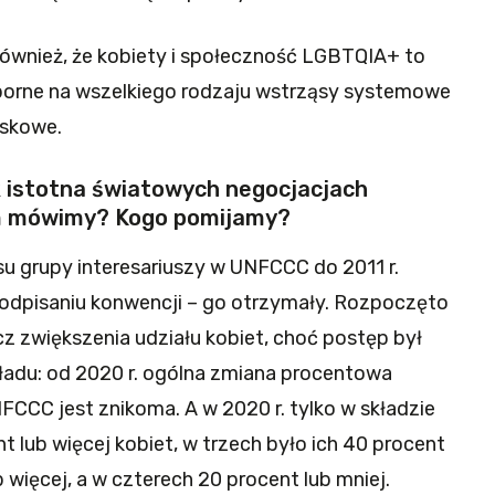
również, że kobiety i społeczność LGBTQIA+ to
dporne na wszelkiego rodzaju wstrząsy systemowe
iskowe.
ak istotna światowych negocjacjach
im mówimy? Kogo pomijamy?
usu grupy interesariuszy w UNFCCC do 2011 r.
podpisaniu konwencji – go otrzymały. Rozpoczęto
z zwiększenia udziału kobiet, choć postęp był
ykładu: od 2020 r. ogólna zmiana procentowa
CCC jest znikoma. A w 2020 r. tylko w składzie
t lub więcej kobiet, w trzech było ich 40 procent
b więcej, a w czterech 20 procent lub mniej.