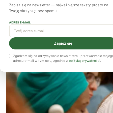
liczbach, ale czy k
Zapisz się na newsletter — najważniejsze teksty prosto na
Twoją skrzynkę, bez spamu.
Jennifer Kwao
Karen Morrow
6 marca 2024
14 min czytania
ADRES E-MAIL
Zapisz się
Zgadzam się na otrzymywanie newslettera i przetwarzanie mojeg
adresu e-mail w tym celu, zgodnie z
polityką prywatności
.