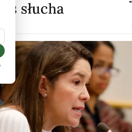
toś słucha
o