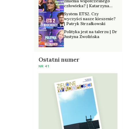
zmienia współczesnego
człowieka? | Katarzyna
Kurska-Wilk
System ETS2. Czy
wyczyści nasze kieszenie?
| Patryk Strzałkowski
Polityka jest na talerzu | Dr
Justyna Zwolińska
Ostatni numer
NR 41