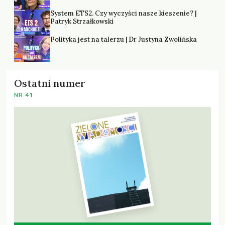
System ETS2. Czy wyczyści nasze kieszenie? |
Patryk Strzałkowski
Polityka jest na talerzu | Dr Justyna Zwolińska
Ostatni numer
NR 41