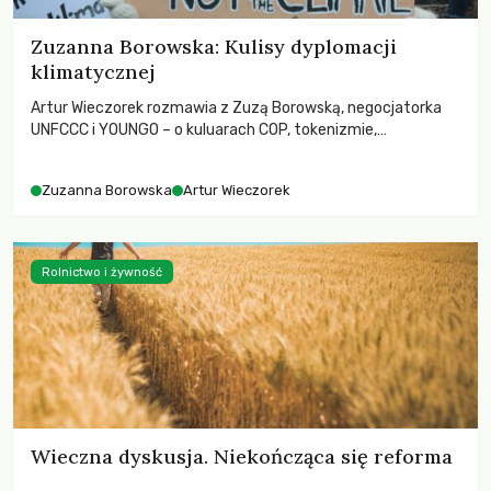
Zuzanna Borowska: Kulisy dyplomacji
klimatycznej
Artur Wieczorek rozmawia z Zuzą Borowską, negocjatorka
UNFCCC i YOUNGO – o kuluarach COP, tokenizmie,
różnorodności i nadziei pokładanej w ruchach klimatycznych
Zuzanna Borowska
Artur Wieczorek
Rolnictwo i żywność
Wieczna dyskusja. Niekończąca się reforma