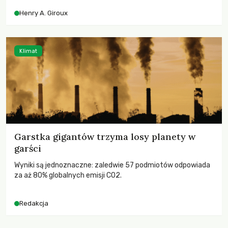
współczesne uniwersytety obronią swoją niezależność i
Henry A. Giroux
wychowają świadomych obywateli?
Klimat
Garstka gigantów trzyma losy planety w
garści
Wyniki są jednoznaczne: zaledwie 57 podmiotów odpowiada
za aż 80% globalnych emisji CO2.
Redakcja