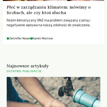
Płeć w zarządzaniu klimatem: mówimy o
liczbach, ale czy ktoś słucha
Reżim klimatyczny ONZ ma problem związany z płcią i
negatywnie wpływa na naszą zdolność do zwalczania
kryzysu klimatycznego. Z Karen Morrow rozmawiała
Jennifer Kwao
Jennifer Kwao
Karen Morrow
Najnowsze artykuły
OSTATNIE PUBLIKACJE