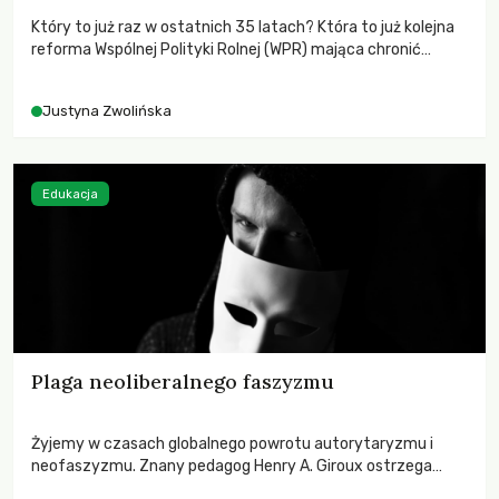
Który to już raz w ostatnich 35 latach? Która to już kolejna
reforma Wspólnej Polityki Rolnej (WPR) mająca chronić
rolników i odpowiadać na potrzeby społeczne?
Justyna Zwolińska
Edukacja
Plaga neoliberalnego faszyzmu
Żyjemy w czasach globalnego powrotu autorytaryzmu i
neofaszyzmu. Znany pedagog Henry A. Giroux ostrzega
przed korporacyjną tyranią niszczącą społeczeństwo. Czy