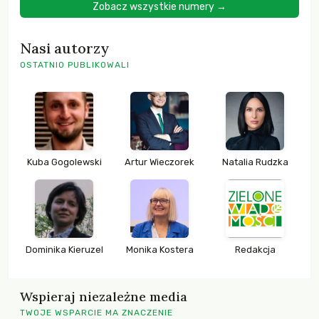
Zobacz wszystkie numery →
Nasi autorzy
OSTATNIO PUBLIKOWALI
Kuba Gogolewski
Artur Wieczorek
Natalia Rudzka
Dominika Kieruzel
Monika Kostera
Redakcja
Wspieraj niezależne media
TWOJE WSPARCIE MA ZNACZENIE