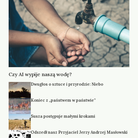
Czy AI wypije naszą wodę?
Dwugłos o sztuce i przyrodzie: Niebo
Koniec z „państwem w państwie”
Susza postępuje małymi krokami
Odszedł nasz Przyjaciel Jerzy Andrzej Masłowski