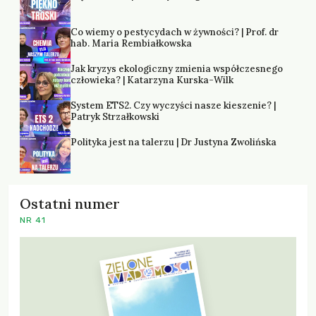
Co wiemy o pestycydach w żywności? | Prof. dr
hab. Maria Rembiałkowska
Jak kryzys ekologiczny zmienia współczesnego
człowieka? | Katarzyna Kurska-Wilk
System ETS2. Czy wyczyści nasze kieszenie? |
Patryk Strzałkowski
Polityka jest na talerzu | Dr Justyna Zwolińska
Ostatni numer
NR 41