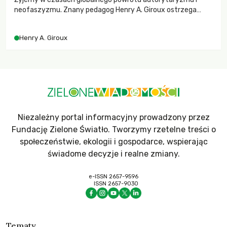
neofaszyzmu. Znany pedagog Henry A. Giroux ostrzega
przed korporacyjną tyranią niszczącą społeczeństwo. Czy
współczesne uniwersytety obronią swoją niezależność i
Henry A. Giroux
wychowają świadomych obywateli?
Niezależny portal informacyjny prowadzony przez
Fundację Zielone Światło. Tworzymy rzetelne treści o
społeczeństwie, ekologii i gospodarce, wspierając
świadome decyzje i realne zmiany.
e-ISSN 2657-9596
ISSN 2657-9030
Tematy