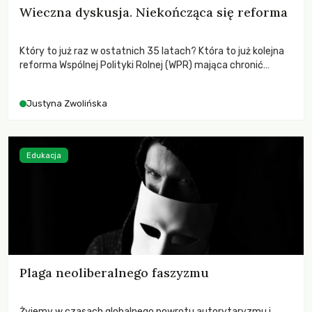
Wieczna dyskusja. Niekończąca się reforma
Który to już raz w ostatnich 35 latach? Która to już kolejna
reforma Wspólnej Polityki Rolnej (WPR) mająca chronić
rolników i odpowiadać na potrzeby społeczne?
Justyna Zwolińska
Edukacja
Plaga neoliberalnego faszyzmu
Żyjemy w czasach globalnego powrotu autorytaryzmu i