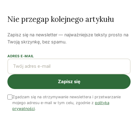
Nie przegap kolejnego artykułu
Ostatni numer
NR 41
Zapisz się na newsletter — najważniejsze teksty prosto na
Twoją skrzynkę, bez spamu.
ADRES E-MAIL
Zapisz się
Zgadzam się na otrzymywanie newslettera i przetwarzanie
mojego adresu e-mail w tym celu, zgodnie z
polityką
prywatności
.
Zobacz wszystkie numery →
Nasi autorzy
OSTATNIO PUBLIKOWALI