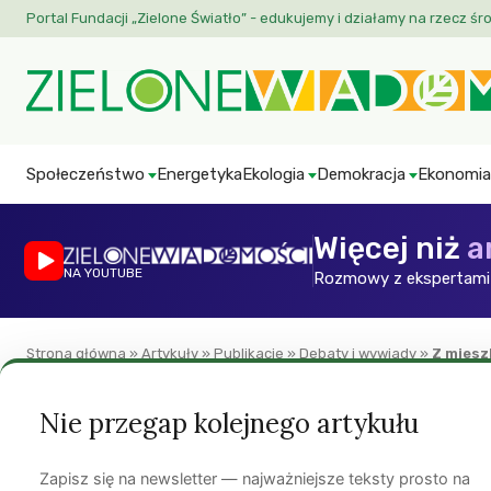
Portal Fundacji „Zielone Światło” - edukujemy i działamy na rzecz śr
Społeczeństwo
Energetyka
Ekologia
Demokracja
Ekonomia
Więcej niż
a
NA YOUTUBE
Rozmowy z ekspertami 
Strona główna
»
Artykuły
»
Publikacje
»
Debaty i wywiady
»
Z miesz
Debaty i wywiady
Miasto
Polityka społeczna
ZW
Nie przegap kolejnego artykułu
Z mieszkaniami je
Zapisz się na newsletter — najważniejsze teksty prosto na