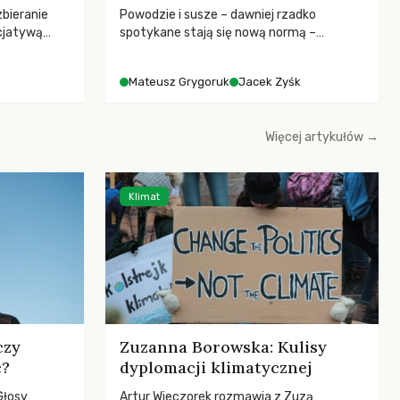
zbieranie
Powodzie i susze – dawniej rzadko
cjatywą
spotykane stają się nową normą –
iany Prawa
rozmowa z dr hab. Mateuszem
ją! apeluje o
Grygorukiem z Centrum Badań Klimatu
Mateusz Grygoruk
Jacek Zyśk
ojekt
SGGW.
le korzystne
erząt,
Więcej artykułów →
hczasowy
łowiectwa w
Klimat
czy
Zuzanna Borowska: Kulisy
c?
dyplomacji klimatycznej
Głosy
Artur Wieczorek rozmawia z Zuzą