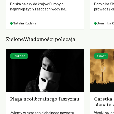
Polska należy do krajów Europy o
Dominika Kie
najmniejszych zasobach wody na
prowadzą di
mieszkańca. Każdego lata obserwujemy
przedstawia
wysychające rzeki, obniżający się poziom
jej rezonan
Natalia Rudzka
Dominika K
wód gruntowych i kolejne rekordy
wrażliwość,
temperatur. Mimo to w poszukiwaniu
relację z na
winnych kryzysu klimatycznego i
ZieloneWiadomości polecają
wodnego często patrzymy w stronę
transportu czy nowych technologii.
Tymczasem dane wskazują na znacznie
większy i mniej wygodny problem: skalę
Edukacja
Klimat
wykorzystania zasobów przez produkcję
mięsa i nabiału.
Plaga neoliberalnego faszyzmu
Garstka 
planety 
Żyjemy w czasach globalnego powrotu
Wyniki są j