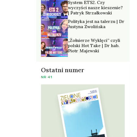
System ETS2. Czy
wyczyści nasze kieszenie?
| Patryk Strzałkowski
Polityka jest na talerzu | Dr
Justyna Zwolińska
„Żołnierze Wyklęci” czyli
polski Hot Take | Dr hab.
Piotr Majewski
Ostatni numer
NR 41