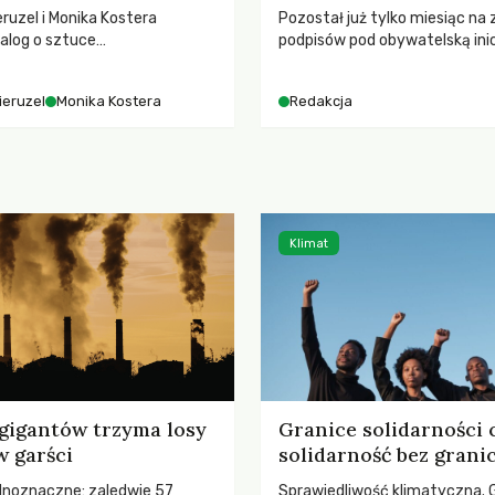
ruzel i Monika Kostera
Pozostał już tylko miesiąc na 
alog o sztuce
podpisów pod obywatelską ini
jącej niebo i kosmos, ukazując
ustawodawczą dotyczącą zm
sowy wpływ na ludzką
łowieckiego. Fundacja Niech Ży
ieruzel
Monika Kostera
Redakcja
 odczuwanie przestrzeni oraz
pełną mobilizację, ponieważ pr
turą.
zawiera historyczne i niezwyk
rozwiązania dla przyrody i zwi
radykalnie zmieniając dotyc
paradygmat funkcjonowania 
Polsce.
Klimat
gigantów trzyma losy
Granice solidarności 
w garści
solidarność bez grani
ednoznaczne: zaledwie 57
Sprawiedliwość klimatyczna. 