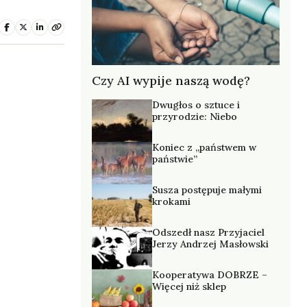
Czy AI wypije naszą wodę?
Dwugłos o sztuce i
przyrodzie: Niebo
Koniec z „państwem w
państwie”
Susza postępuje małymi
krokami
Odszedł nasz Przyjaciel
Jerzy Andrzej Masłowski
Kooperatywa DOBRZE –
Więcej niż sklep