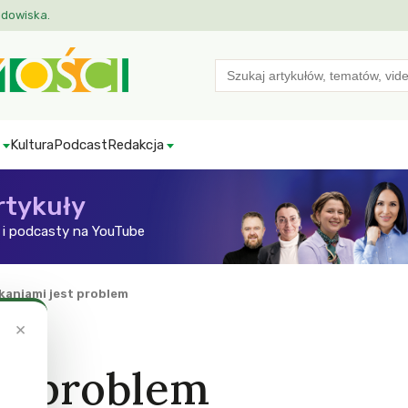
odowiska.
Search
for:
Kultura
Podcast
Redakcja
rtykuły
i podcasty na YouTube
kaniami jest problem
×
st problem