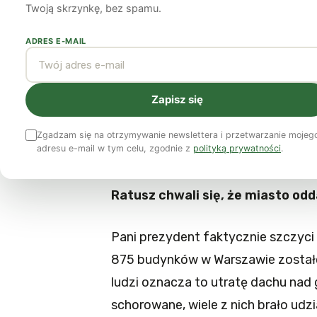
Twoją skrzynkę, bez spamu.
Anna Kalbarczyk-Perzanowska
20 września 2011
3 min czytania
ADRES E-MAIL
Dom
Zapisz się
Z redakcyjnego archiwum: rozmowa
Zgadzam się na otrzymywanie newslettera i przetwarzanie mojeg
adresu e-mail w tym celu, zgodnie z
polityką prywatności
.
mieszkaniowej w Warszawie i postul
Ratusz chwali się, że miasto od
Pani prezydent faktycznie szczyci 
875 budynków w Warszawie zostało 
ludzi oznacza to utratę dachu nad 
schorowane, wiele z nich brało udz