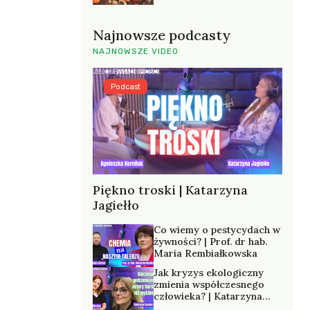
Najnowsze podcasty
NAJNOWSZE VIDEO
Podcast
Piękno troski | Katarzyna
Jagiełło
Co wiemy o pestycydach w
żywności? | Prof. dr hab.
Maria Rembiałkowska
Jak kryzys ekologiczny
zmienia współczesnego
człowieka? | Katarzyna
Kurska-Wilk