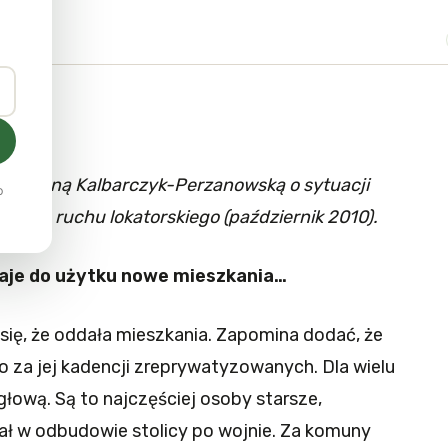
 z Anną Kalbarczyk-Perzanowską o sytuacji
o
atach ruchu lokatorskiego (październik 2010).
daje do użytku nowe mieszkania…
się, że oddała mieszkania. Zapomina dodać, że
za jej kadencji zreprywatyzowanych. Dla wielu
głową. Są to najczęściej osoby starsze,
iał w odbudowie stolicy po wojnie. Za komuny