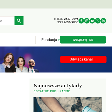
Search Button
e-ISSN 2657-9596
ISSN 2657-9030
Fundacja
Wesprzyj nas
Odwiedź kanał →
Najnowsze artykuły
OSTATNIE PUBLIKACJE