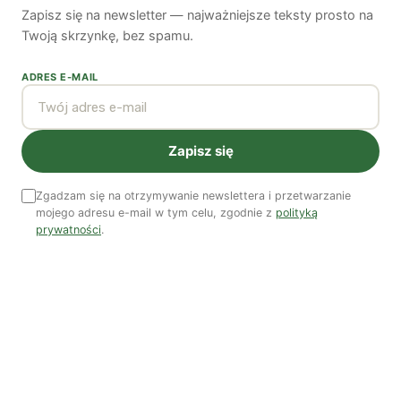
Odszedł nasz Przyjaciel Jerzy Andrzej Masłowski
Zapisz się na newsletter — najważniejsze teksty prosto na
Twoją skrzynkę, bez spamu.
Kooperatywa DOBRZE – Więcej niż sklep
ADRES E-MAIL
Najnowsze podcasty
Zapisz się
NAJNOWSZE VIDEO
Zgadzam się na otrzymywanie newslettera i przetwarzanie
Podcast
mojego adresu e-mail w tym celu, zgodnie z
polityką
prywatności
.
Woda, energia i demografia