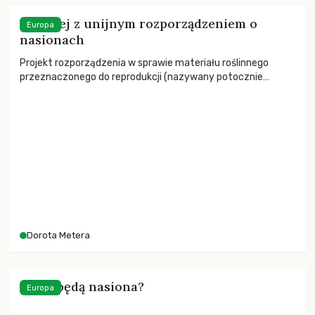
Co dalej z unijnym rozporządzeniem o
Europa
nasionach
Projekt rozporządzenia w sprawie materiału roślinnego
przeznaczonego do reprodukcji (nazywany potocznie
„rozporządzeniem o nasionach”) przedstawiony 6 maja
2013 r. przez Komisję Europejską od początku wzbudzał
wiele zastrzeżeń wśród organizacji rolniczych i
ekologicznych.
Dorota Metera
Czyje będą nasiona?
Europa