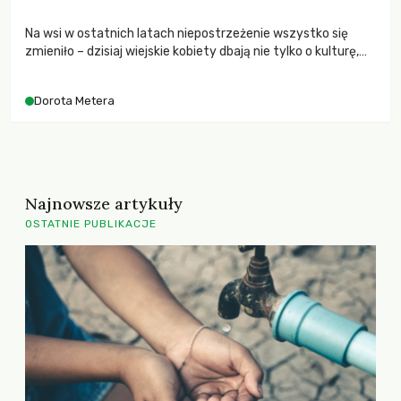
Na wsi w ostatnich latach niepostrzeżenie wszystko się
zmieniło – dzisiaj wiejskie kobiety dbają nie tylko o kulturę,
tradycję, wychowanie dzieci, o domy i ogródki pełne kwiatów.
Są sołtyskami, wójtowymi, liderkami projektów, prezeskami
Dorota Metera
stowarzyszeń, działaczkami kół gospodyń i straży
pożarnych. Kobiety organizują kiermasze produktów
lokalnych, dożynki i warsztaty Lokalnych Grup Działania w
programie LEADER. Często […]
Najnowsze artykuły
OSTATNIE PUBLIKACJE