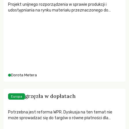
Projekt unijnego rozporządzenia w sprawie produkcji i
udostępniania na rynku materiału przeznaczonego do
reprodukcji roślin budzi ostry sprzeciw ruchów ekologicznych
i rolników. Już 21 stycznia decydujące głosowanie w
Parlamencie Europejskim.
Dorota Metera
Wieś ugrzęzła w dopłatach
Europa
Potrzebna jest reforma WPR. Dyskusja na ten temat nie
może sprowadzać się do targów o równe płatności dla
rolników w „starej” i „nowej” Unii Europejskiej. Potrzebna jest