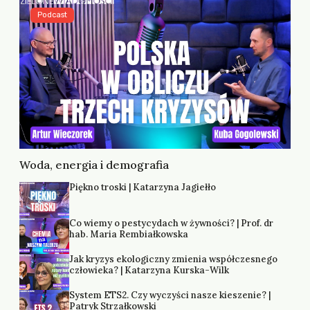
Podcast
Woda, energia i demografia
Piękno troski | Katarzyna Jagiełło
Co wiemy o pestycydach w żywności? | Prof. dr
hab. Maria Rembiałkowska
Jak kryzys ekologiczny zmienia współczesnego
człowieka? | Katarzyna Kurska-Wilk
System ETS2. Czy wyczyści nasze kieszenie? |
Patryk Strzałkowski