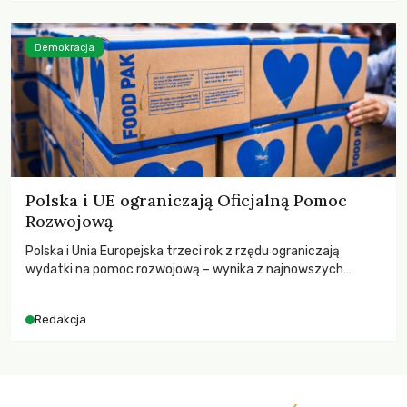
Demokracja
Polska i UE ograniczają Oficjalną Pomoc
Rozwojową
Polska i Unia Europejska trzeci rok z rzędu ograniczają
wydatki na pomoc rozwojową – wynika z najnowszych
danych OECD za 2025 rok. Spadki obejmują także wsparcie
dla krajów najbardziej potrzebujących, a globalnie
Redakcja
odnotowano największe tąpnięcie ODA w historii. Jakie będą
konsekwencje tych decyzji dla świata dotkniętego
kryzysami i ubóstwem?