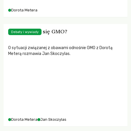
krajowych.
Dorota Metera
Dlaczego bać się GMO?
Debaty i wywiady
O sytuacji związanej z obawami odnośnie GMO z Dorotą
Meterą rozmawia Jan Skoczylas.
Dorota Metera
Jan Skoczylas