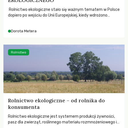
EKOLOGICZNEGO
Rolnictwo ekologiczne stało się ważnym tematem w Polsce
dopiero po wejściu do Unii Europejskiej, kiedy wdrożono
przepisy unijne i system dotacji dla rolników ekologicznych.
Tymczasem jest to metoda produkcji rolniczej, której idea
Dorota Metera
zrodziła się w 1924 r. w Kobierzycach pod Wrocławiem i stąd
rozprzestrzeniła się na całym świecie. Trochę historii Za
początek historii rolnictwa ekologicznego […]
Rolnictwo
Rolnictwo ekologiczne – od rolnika do
konsumenta
Rolnictwo ekologiczne jest systemem produkcji żywności,
pasz dla zwierząt, roślinnego materiału rozmnożeniowego i
akwakultury, który jest określony w przepisach unijnych i