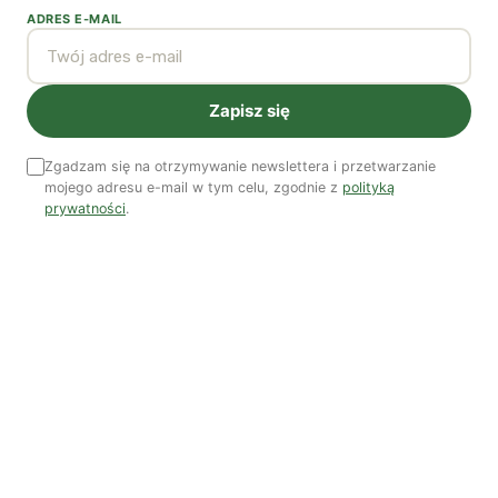
ADRES E-MAIL
Zobacz wszystkie numery →
Nasi autorzy
Zapisz się
OSTATNIO PUBLIKOWALI
Zgadzam się na otrzymywanie newslettera i przetwarzanie
mojego adresu e-mail w tym celu, zgodnie z
polityką
prywatności
.
Kuba Gogolewski
Artur Wieczorek
Natalia Rudzka
Dominika Kieruzel
Monika Kostera
Redakcja
Wspieraj niezależne media