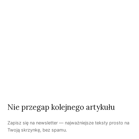
człowieka? | Katarzyna Kurska-Wilk
System ETS2. Czy wyczyści nasze kieszenie? |
Patryk Strzałkowski
Polityka jest na talerzu | Dr Justyna Zwolińska
Ostatni numer
NR 41
Nie przegap kolejnego artykułu
Zapisz się na newsletter — najważniejsze teksty prosto na
Twoją skrzynkę, bez spamu.