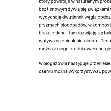
który powstaje w naturalnym proce
beztlenowym żywią się związkami wę
wydychają dwutlenek węgla podcza
pryzmach bioodpadów, w komposto
brakuje tlenu i tam rozwijają się 
wpływa na ocieplenie klimatu. Jed
można z niego produkować energię,
W biogazowni następuje przeniesie
czemu można wykorzystywać powsta