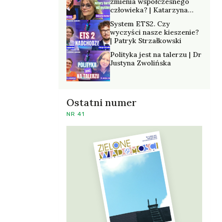
zmienia współczesnego
człowieka? | Katarzyna
Kurska-Wilk
System ETS2. Czy
wyczyści nasze kieszenie?
| Patryk Strzałkowski
Polityka jest na talerzu | Dr
Justyna Zwolińska
Ostatni numer
NR 41