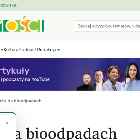
odowiska.
Search
for:
Kultura
Podcast
Redakcja
rtykuły
i podcasty na YouTube
rta na bioodpadach
×
a na bioodpadach