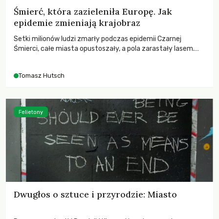
Śmierć, która zazieleniła Europę. Jak
epidemie zmieniają krajobraz
Setki milionów ludzi zmarły podczas epidemii Czarnej
Śmierci, całe miasta opustoszały, a pola zarastały lasem.
Gdy pierwsze liście nowych dębów rozwijały się na włoskich
wzgórzach, Europa dopiero podnosiła się po jednej z
Tomasz Hutsch
największych katastrof w swoich dziejach.
Felietony
Dwugłos o sztuce i przyrodzie: Miasto