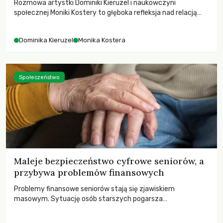
Rozmowa artystki Dominiki Kieruzel i naukowczyni
społecznej Moniki Kostery to głęboka refleksja nad relacją
sztuki, przyrody oraz człowieka w przestrzeni
współczesnego miasta.
Dominika Kieruzel
Monika Kostera
Społeczeństwo
Maleje bezpieczeństwo cyfrowe seniorów, a
przybywa problemów finansowych
Problemy finansowe seniorów stają się zjawiskiem
masowym. Sytuację osób starszych pogarsza
bezwzględność cyberprzestępców.