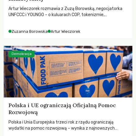
Artur Wieczorek rozmawia z Zuzą Borowską, negocjatorka
UNFCCC i YOUNGO – o kuluarach COP, tokenizmie,
różnorodności i nadziei pokładanej w ruchach klimatycznych
Zuzanna Borowska
Artur Wieczorek
Demokracja
Polska i UE ograniczają Oficjalną Pomoc
Rozwojową
Polska i Unia Europejska trzeci rok z rzędu ograniczają
wydatki na pomoc rozwojową – wynika z najnowszych
danych OECD za 2025 rok. Spadki obejmują także wsparcie