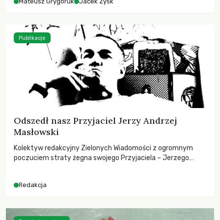
Mateusz Grygoruk
Jacek Zyśk
Publikacje
Odszedł nasz Przyjaciel Jerzy Andrzej
Masłowski
Kolektyw redakcyjny Zielonych Wiadomości z ogromnym
poczuciem straty żegna swojego Przyjaciela – Jerzego
Andrzeja Masłowskiego, kochanego Opiekuna, Mecenasa i
Mentora.
Redakcja