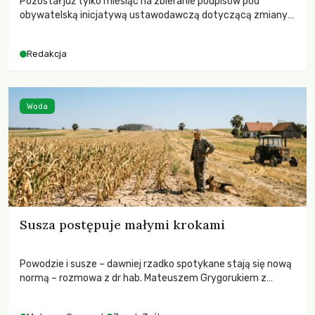
Pozostał już tylko miesiąc na zbieranie podpisów pod
obywatelską inicjatywą ustawodawczą dotyczącą zmiany
Prawa łowieckiego. Fundacja Niech Żyją! apeluje o pełną
mobilizację, ponieważ projekt zawiera historyczne i
Redakcja
niezwykle korzystne rozwiązania dla przyrody i zwierząt,
radykalnie zmieniając dotychczasowy paradygmat
funkcjonowania łowiectwa w Polsce.
Woda
Susza postępuje małymi krokami
Powodzie i susze – dawniej rzadko spotykane stają się nową
normą – rozmowa z dr hab. Mateuszem Grygorukiem z
Centrum Badań Klimatu SGGW.