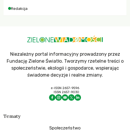
dla krajów najbardziej potrzebujących, a globalnie
Redakcja
odnotowano największe tąpnięcie ODA w historii. Jakie będą
konsekwencje tych decyzji dla świata dotkniętego
kryzysami i ubóstwem?
Niezależny portal informacyjny prowadzony przez
Fundację Zielone Światło. Tworzymy rzetelne treści o
społeczeństwie, ekologii i gospodarce, wspierając
świadome decyzje i realne zmiany.
e-ISSN 2657-9596
ISSN 2657-9030
Tematy
Społeczeństwo