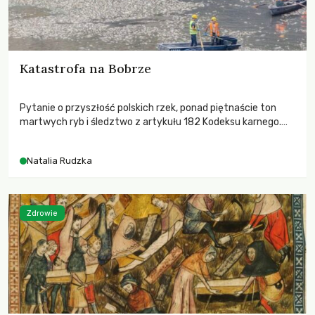
Katastrofa na Bobrze
Pytanie o przyszłość polskich rzek, ponad piętnaście ton
martwych ryb i śledztwo z artykułu 182 Kodeksu karnego.
Katastrofa na Bobrze obnażyła słabość systemu, który
pozwolił, by prace modernizacyjne uruchomiły lawinę
Natalia Rudzka
zdarzeń prowadzących do biologicznej śmierci rzeki.
Zdrowie