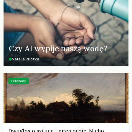
Czy AI wypije naszą wodę?
Natalia Rudzka
Felietony
Dwugłos o sztuce i przyrodzie: Niebo