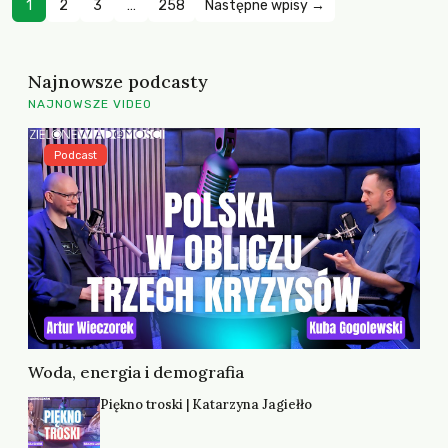
1
2
3
…
258
Następne wpisy →
Najnowsze podcasty
NAJNOWSZE VIDEO
Podcast
Woda, energia i demografia
Piękno troski | Katarzyna Jagiełło