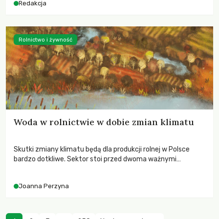
Redakcja
Rolnictwo i żywność
Woda w rolnictwie w dobie zmian klimatu
Skutki zmiany klimatu będą dla produkcji rolnej w Polsce
bardzo dotkliwe. Sektor stoi przed dwoma ważnymi
wyzwaniami – potrzebą redukcji emisji gazów cieplarnianych
oraz koniecznością prowadzenia działań adaptacyjnych do
Joanna Perzyna
zachodzących zmian klimatycznych. Wymagać to będzie
przedefiniowania podejścia do produkcji rolnej opartego
niemal wyłącznie o kryterium zysku ekonomicznego.