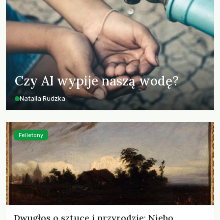
Czy AI wypije naszą wodę?
Natalia Rudzka
Felietony
Dwugłos o sztuce i przyrodzie: Niebo