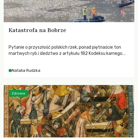
Katastrofa na Bobrze
Pytanie o przyszłość polskich rzek, ponad piętnaście ton
martwych ryb i śledztwo z artykułu 182 Kodeksu karnego.
Katastrofa na Bobrze obnażyła słabość systemu, który
pozwolił, by prace modernizacyjne uruchomiły lawinę
Natalia Rudzka
zdarzeń prowadzących do biologicznej śmierci rzeki.
Zdrowie