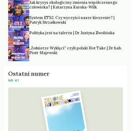
Jak kryzys ekologiczny zmienia współczesnego
człowieka? | Katarzyna Kurska-Wilk
System ETS2. Czy wyczyści nasze kieszenie? |
Patryk Strzałkowski
Polityka jest na talerzu | Dr Justyna Zwolińska
„Żołnierze Wyklęci” czyli polski Hot Take | Dr hab.
Piotr Majewski
Ostatni numer
NR 41