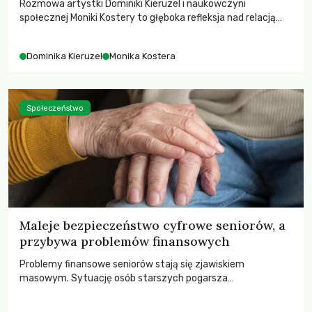
Rozmowa artystki Dominiki Kieruzel i naukowczyni
społecznej Moniki Kostery to głęboka refleksja nad relacją
sztuki, przyrody oraz człowieka w przestrzeni
współczesnego miasta.
Dominika Kieruzel
Monika Kostera
Społeczeństwo
Maleje bezpieczeństwo cyfrowe seniorów, a
przybywa problemów finansowych
Problemy finansowe seniorów stają się zjawiskiem
masowym. Sytuację osób starszych pogarsza
bezwzględność cyberprzestępców.