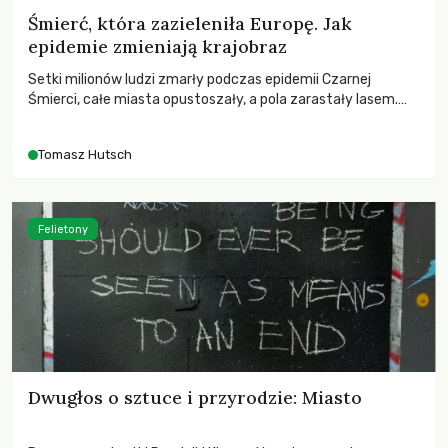
Śmierć, która zazieleniła Europę. Jak
epidemie zmieniają krajobraz
Setki milionów ludzi zmarły podczas epidemii Czarnej
Śmierci, całe miasta opustoszały, a pola zarastały lasem.
Gdy pierwsze liście nowych dębów rozwijały się na włoskich
wzgórzach, Europa dopiero podnosiła się po jednej z
Tomasz Hutsch
największych katastrof w swoich dziejach.
Felietony
Dwugłos o sztuce i przyrodzie: Miasto