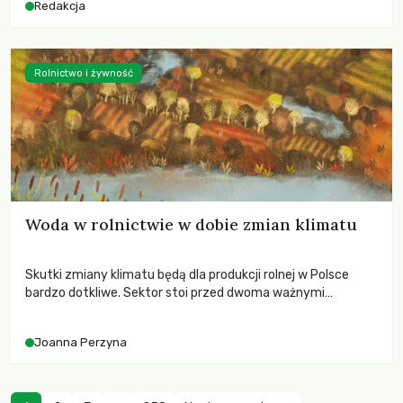
Redakcja
Rolnictwo i żywność
Woda w rolnictwie w dobie zmian klimatu
Skutki zmiany klimatu będą dla produkcji rolnej w Polsce
bardzo dotkliwe. Sektor stoi przed dwoma ważnymi
wyzwaniami – potrzebą redukcji emisji gazów cieplarnianych
oraz koniecznością prowadzenia działań adaptacyjnych do
Joanna Perzyna
zachodzących zmian klimatycznych. Wymagać to będzie
przedefiniowania podejścia do produkcji rolnej opartego
niemal wyłącznie o kryterium zysku ekonomicznego.