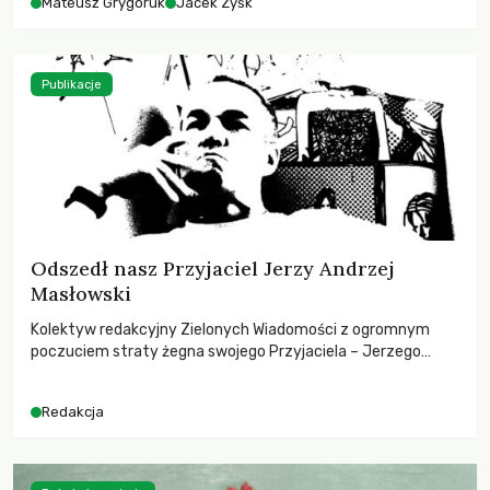
Mateusz Grygoruk
Jacek Zyśk
Publikacje
Odszedł nasz Przyjaciel Jerzy Andrzej
Masłowski
Kolektyw redakcyjny Zielonych Wiadomości z ogromnym
poczuciem straty żegna swojego Przyjaciela – Jerzego
Andrzeja Masłowskiego, kochanego Opiekuna, Mecenasa i
Mentora.
Redakcja