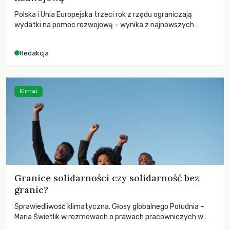
Polska i Unia Europejska trzeci rok z rzędu ograniczają
wydatki na pomoc rozwojową – wynika z najnowszych
danych OECD za 2025 rok. Spadki obejmują także wsparcie
dla krajów najbardziej potrzebujących, a globalnie
Redakcja
odnotowano największe tąpnięcie ODA w historii. Jakie będą
konsekwencje tych decyzji dla świata dotkniętego
kryzysami i ubóstwem?
Klimat
Granice solidarności czy solidarność bez
granic?
Sprawiedliwość klimatyczna. Głosy globalnego Południa –
Maria Świetlik w rozmowach o prawach pracowniczych w
czasach globalnych podziałów.