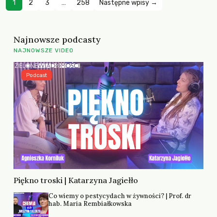
1
2
3
…
258
Następne wpisy →
Najnowsze podcasty
NAJNOWSZE VIDEO
Podcast
Piękno troski | Katarzyna Jagiełło
Co wiemy o pestycydach w żywności? | Prof. dr
hab. Maria Rembiałkowska