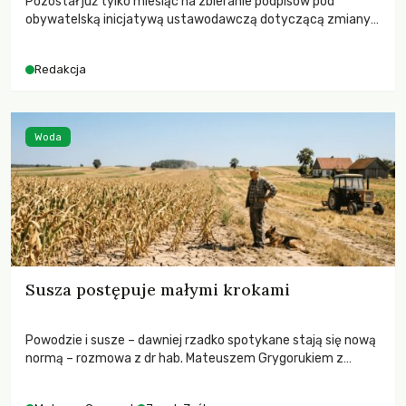
Pozostał już tylko miesiąc na zbieranie podpisów pod
obywatelską inicjatywą ustawodawczą dotyczącą zmiany
Prawa łowieckiego. Fundacja Niech Żyją! apeluje o pełną
mobilizację, ponieważ projekt zawiera historyczne i
Redakcja
niezwykle korzystne rozwiązania dla przyrody i zwierząt,
radykalnie zmieniając dotychczasowy paradygmat
funkcjonowania łowiectwa w Polsce.
Woda
Susza postępuje małymi krokami
Powodzie i susze – dawniej rzadko spotykane stają się nową
normą – rozmowa z dr hab. Mateuszem Grygorukiem z
Centrum Badań Klimatu SGGW.