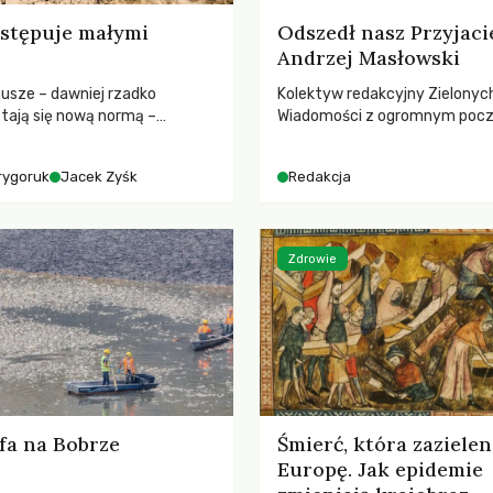
stępuje małymi
Odszedł nasz Przyjaci
Andrzej Masłowski
susze – dawniej rzadko
Kolektyw redakcyjny Zielonyc
tają się nową normą –
Wiadomości z ogromnym poc
dr hab. Mateuszem
straty żegna swojego Przyjaci
m z Centrum Badań Klimatu
Jerzego Andrzeja Masłowskieg
rygoruk
Jacek Zyśk
Redakcja
kochanego Opiekuna, Mecenasa
Zdrowie
fa na Bobrze
Śmierć, która zazielen
Europę. Jak epidemie