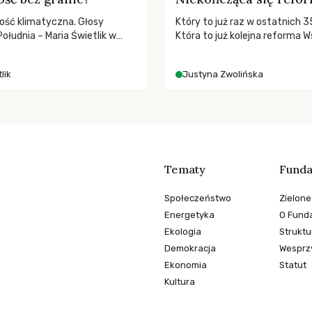
ość klimatyczna. Głosy
Który to już raz w ostatnich 3
ołudnia – Maria Świetlik w
Która to już kolejna reforma W
o prawach pracowniczych w
Polityki Rolnej (WPR) mająca c
balnych podziałów.
rolników i odpowiadać na potr
lik
Justyna Zwolińska
społeczne?
Tematy
Funda
Społeczeństwo
Zielone
Energetyka
O Funda
Ekologia
Struktu
Demokracja
Wesprzy
Ekonomia
Statut
Kultura