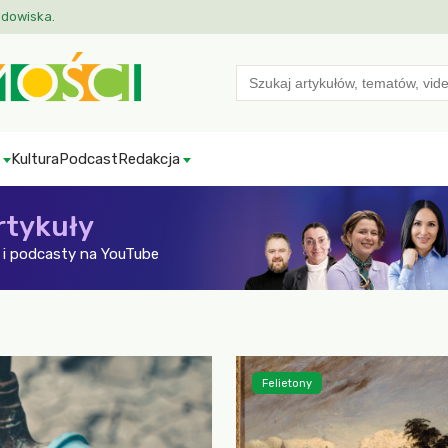
odowiska.
Search
for:
Kultura
Podcast
Redakcja
rtykuły
i podcasty na YouTube
Felietony