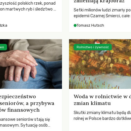
zmieniają krajobraz
rzyszłość polskich rzek, ponad
ton martwych ryb i śledztwo z
Setki milionów ludzi zmarły p
2 Kodeksu karnego. Katastrofa
epidemii Czarnej Śmierci, całe
bnażyła słabość systemu,
opustoszały, a pola zarastały
dzka
Tomasz Hutsch
lił, by prace modernizacyjne
pierwsze liście nowych dębów 
 lawinę zdarzeń prowadzących
się na włoskich wzgórzach, Eu
nej śmierci rzeki.
podnosiła się po jednej z najw
katastrof w swoich dziejach.
two
Rolnictwo i żywność
ezpieczeństwo
Woda w rolnictwie w 
seniorów, a przybywa
zmian klimatu
ów finansowych
Skutki zmiany klimatu będą dl
rolnej w Polsce bardzo dotkliw
nansowe seniorów stają się
stoi przed dwoma ważnymi w
 masowym. Sytuację osób
potrzebą redukcji emisji gazó