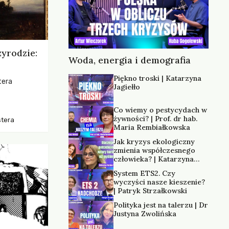
zyrodzie:
Woda, energia i demografia
Piękno troski | Katarzyna
tera
Jagiełło
os, ukazując
Co wiemy o pestycydach w
zką
żywności? | Prof. dr hab.
stera
trzeni oraz
Maria Rembiałkowska
Jak kryzys ekologiczny
zmienia współczesnego
człowieka? | Katarzyna
Kurska-Wilk
System ETS2. Czy
wyczyści nasze kieszenie?
| Patryk Strzałkowski
Polityka jest na talerzu | Dr
Justyna Zwolińska