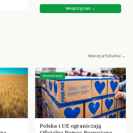
ścią
Wesprzyj nas →
yjnych do
cznych.
iowania
opartego
 zysku
Więcej artykułów →
Demokracja
Polska i UE ograniczają
rma
Oficjalną Pomoc Rozwojową