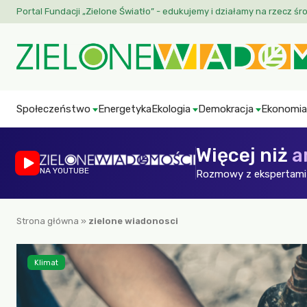
Portal Fundacji „Zielone Światło” - edukujemy i działamy na rzecz śr
Społeczeństwo
Energetyka
Ekologia
Demokracja
Ekonomia
Więcej niż
a
NA YOUTUBE
Rozmowy z ekspertami 
Strona główna
»
zielone wiadonosci
Klimat