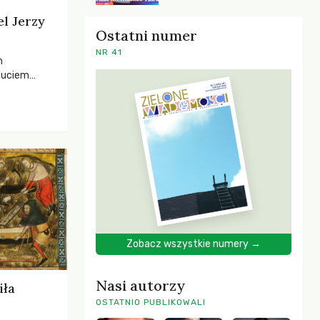
el Jerzy
Ostatni numer
NR 41
h
zuciem
ela –
o,
 i Mentora.
Zobacz wszystkie numery →
Nasi autorzy
iła
OSTATNIO PUBLIKOWALI