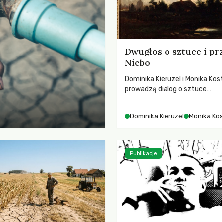
Dwugłos o sztuce i pr
Niebo
Dominika Kieruzel i Monika Kos
prowadzą dialog o sztuce
przedstawiającej niebo i kosm
jej rezonansowy wpływ na lud
Dominika Kieruzel
Monika Ko
wrażliwość, odczuwanie przes
relację z naturą.
Publikacje