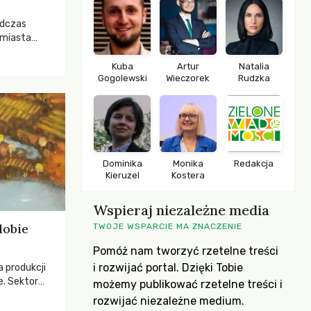
odczas
 miasta
 lasem. Gdy
rozwijały
Kuba
Artur
Natalia
Gogolewski
Wieczorek
Rudzka
ropa dopiero
iększych
Dominika
Monika
Redakcja
Kieruzel
Kostera
Wspieraj niezależne media
dobie
TWOJE WSPARCIE MA ZNACZENIE
Pomóż nam tworzyć rzetelne treści
i rozwijać portal. Dzięki Tobie
a produkcji
e. Sektor
możemy publikować rzetelne treści i
yzwaniami –
rozwijać niezależne medium.
w