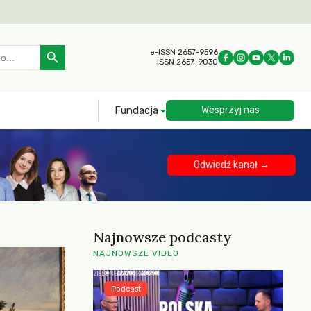
Search Button
e-ISSN 2657-9596
ISSN 2657-9030
Fundacja
Wesprzyj nas
Odwiedź kanał →
Najnowsze podcasty
NAJNOWSZE VIDEO
Podcast