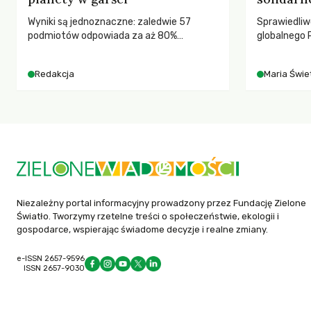
Wyniki są jednoznaczne: zaledwie 57
Sprawiedliw
podmiotów odpowiada za aż 80%
globalnego P
globalnych emisji CO2.
rozmowach 
czasach glo
Redakcja
Maria Świet
Niezależny portal informacyjny prowadzony przez Fundację Zielone
Światło. Tworzymy rzetelne treści o społeczeństwie, ekologii i
gospodarce, wspierając świadome decyzje i realne zmiany.
e-ISSN 2657-9596
ISSN 2657-9030