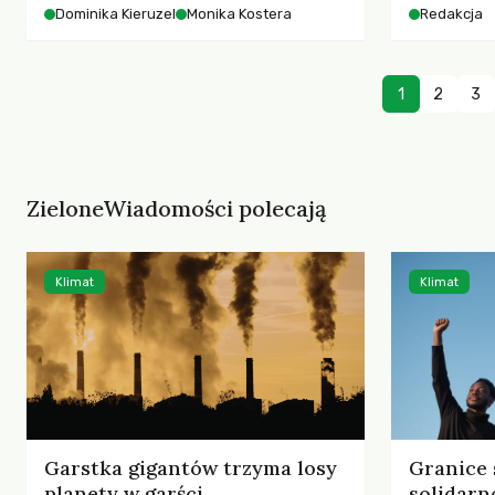
starszych 
Dominika Kieruzel
Monika Kostera
Redakcja
współczesnego miasta.
cyberprzes
1
2
3
ZieloneWiadomości polecają
Klimat
Klimat
Garstka gigantów trzyma losy
Granice 
planety w garści
solidarn