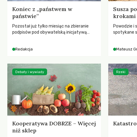
Koniec z „państwem w
Susza po
państwie”
krokami
Pozostał już tylko miesiąc na zbieranie
Powodzie i 
podpisów pod obywatelską inicjatywą
spotykane s
ustawodawczą dotyczącą zmiany Prawa
rozmowa z 
łowieckiego. Fundacja Niech Żyją! apeluje o
Grygorukie
Redakcja
Mateusz G
pełną mobilizację, ponieważ projekt
SGGW.
zawiera historyczne i niezwykle korzystne
rozwiązania dla przyrody i zwierząt,
radykalnie zmieniając dotychczasowy
Debaty i wywiady
Rzeki
paradygmat funkcjonowania łowiectwa w
Polsce.
Kooperatywa DOBRZE – Więcej
Katastro
niż sklep