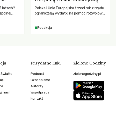
5 latach?
Polska i Unia Europejska trzeci rok z rzędu
spólnej
ograniczają wydatki na pomoc rozwojową
hronić
– wynika z najnowszych danych OECD za
zeby
2025 rok. Spadki obejmują także wsparcie
Redakcja
dla krajów najbardziej potrzebujących, a
globalnie odnotowano największe
tąpnięcie ODA w historii. Jakie będą
konsekwencje tych decyzji dla świata
dotkniętego kryzysami i ubóstwem?
cja
Przydatne linki
Zielone Godziny
 Światło
Podcast
zielonegodziny.pl
cji
Czasopismo
ra
Autorzy
j nas!
Współpraca
Kontakt