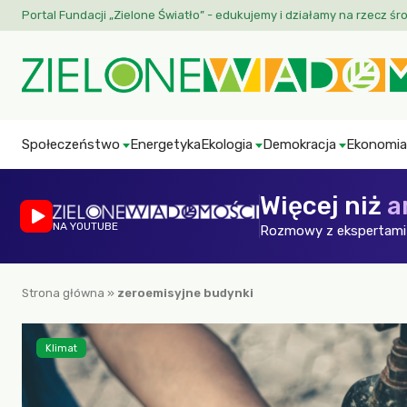
Portal Fundacji „Zielone Światło” - edukujemy i działamy na rzecz śr
Społeczeństwo
Energetyka
Ekologia
Demokracja
Ekonomia
Więcej niż
a
NA YOUTUBE
Rozmowy z ekspertami 
Strona główna
»
zeroemisyjne budynki
Klimat