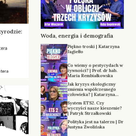
zyrodzie:
Woda, energia i demografia
Piękno troski | Katarzyna
tera
Jagiełło
os, ukazując
Co wiemy o pestycydach w
zką
żywności? | Prof. dr hab.
stera
trzeni oraz
Maria Rembiałkowska
Jak kryzys ekologiczny
zmienia współczesnego
człowieka? | Katarzyna
Kurska-Wilk
System ETS2. Czy
wyczyści nasze kieszenie?
| Patryk Strzałkowski
Polityka jest na talerzu | Dr
Justyna Zwolińska