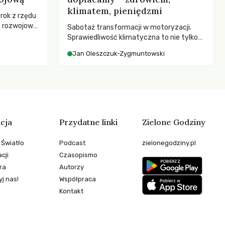
klimatem, pieniędzmi
 rok z rzędu
c rozwojową
Sabotaż transformacji w motoryzacji.
ch OECD za
Sprawiedliwość klimatyczna to nie tylko
kże wsparcie
kwestia tego, kto emituje, a raczej – kto
Jan Oleszczuk-Zygmuntowski
ujących, a
ponosi konsekwencje globalnego
sze
ocieplenia.
e będą
 świata
stwem?
cja
Przydatne linki
Zielone Godziny
 Światło
Podcast
zielonegodziny.pl
cji
Czasopismo
ra
Autorzy
j nas!
Współpraca
Kontakt