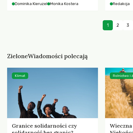
starszych 
Dominika Kieruzel
Monika Kostera
Redakcja
współczesnego miasta.
cyberprzes
1
2
3
ZieloneWiadomości polecają
Klimat
Rolnictwo i
Granice solidarności czy
Wieczna 
solidarność bez granic?
Niekończ