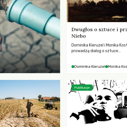
Dwugłos o sztuce i pr
Niebo
Dominika Kieruzel i Monika Kos
prowadzą dialog o sztuce
przedstawiającej niebo i kosm
jej rezonansowy wpływ na lud
Dominika Kieruzel
Monika Ko
wrażliwość, odczuwanie przes
relację z naturą.
Publikacje