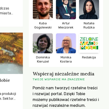
odczas
 miasta
 lasem. Gdy
rozwijały
Kuba
Artur
Natalia
Gogolewski
Wieczorek
Rudzka
ropa dopiero
iększych
Dominika
Monika
Redakcja
Kieruzel
Kostera
Wspieraj niezależne media
dobie
TWOJE WSPARCIE MA ZNACZENIE
Pomóż nam tworzyć rzetelne treści
i rozwijać portal. Dzięki Tobie
a produkcji
e. Sektor
możemy publikować rzetelne treści i
yzwaniami –
rozwijać niezależne medium.
w