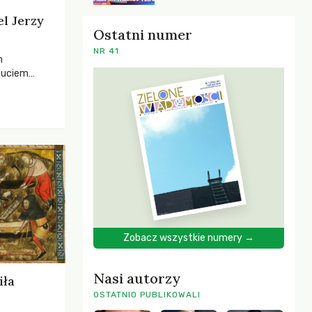
el Jerzy
Ostatni numer
NR 41
h
zuciem
ela –
o,
 i Mentora.
Zobacz wszystkie numery →
Nasi autorzy
iła
OSTATNIO PUBLIKOWALI