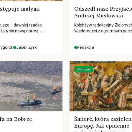
stępuje małymi
Odszedł nasz Przyjaci
Andrzej Masłowski
susze – dawniej rzadko
Kolektyw redakcyjny Zielonyc
tają się nową normą –
Wiadomości z ogromnym poc
dr hab. Mateuszem
straty żegna swojego Przyjaci
m z Centrum Badań Klimatu
Jerzego Andrzeja Masłowskieg
rygoruk
Jacek Zyśk
Redakcja
kochanego Opiekuna, Mecenasa
Zdrowie
fa na Bobrze
Śmierć, która zazielen
Europę. Jak epidemie