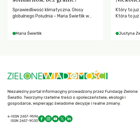
Sprawiedliwość klimatyczna. Głosy
Który to ju
globalnego Południa – Maria Świetlik w
Która to już
rozmowach o prawach pracowniczych w
Polityki Rol
czasach globalnych podziałów.
rolników i 
Maria Świetlik
Justyna Z
społeczne?
Niezależny portal informacyjny prowadzony przez Fundację Zielone
Światło. Tworzymy rzetelne treści o społeczeństwie, ekologii i
gospodarce, wspierając świadome decyzje i realne zmiany.
e-ISSN 2657-9596
ISSN 2657-9030