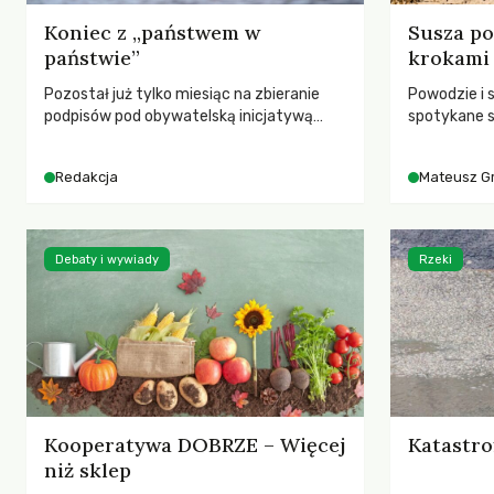
Koniec z „państwem w
Susza po
państwie”
krokami
Pozostał już tylko miesiąc na zbieranie
Powodzie i 
podpisów pod obywatelską inicjatywą
spotykane s
ustawodawczą dotyczącą zmiany Prawa
rozmowa z 
łowieckiego. Fundacja Niech Żyją! apeluje o
Grygorukie
Redakcja
Mateusz G
pełną mobilizację, ponieważ projekt
SGGW.
zawiera historyczne i niezwykle korzystne
rozwiązania dla przyrody i zwierząt,
radykalnie zmieniając dotychczasowy
Debaty i wywiady
Rzeki
paradygmat funkcjonowania łowiectwa w
Polsce.
Kooperatywa DOBRZE – Więcej
Katastro
niż sklep