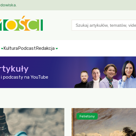
odowiska.
Search
for:
Kultura
Podcast
Redakcja
rtykuły
i podcasty na YouTube
Felietony