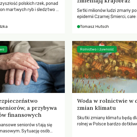
zmieniają krajobraz
rzyszłość polskich rzek, ponad
ton martwych ryb i śledztwo z
Setki milionów ludzi zmarły p
2 Kodeksu karnego. Katastrofa
epidemii Czarnej Śmierci, całe
bnażyła słabość systemu,
opustoszały, a pola zarastały
dzka
Tomasz Hutsch
lił, by prace modernizacyjne
pierwsze liście nowych dębów 
 lawinę zdarzeń prowadzących
się na włoskich wzgórzach, Eu
nej śmierci rzeki.
podnosiła się po jednej z najw
katastrof w swoich dziejach.
two
Rolnictwo i żywność
ezpieczeństwo
Woda w rolnictwie w 
seniorów, a przybywa
zmian klimatu
ów finansowych
Skutki zmiany klimatu będą dl
rolnej w Polsce bardzo dotkliw
nansowe seniorów stają się
stoi przed dwoma ważnymi w
 masowym. Sytuację osób
potrzebą redukcji emisji gazó