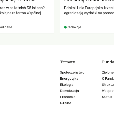
ż raz w ostatnich 35 latach?
Polska i Unia Europejska trzeci
 kolejna reforma Wspólnej
ograniczają wydatki na pomo
nej (WPR) mająca chronić
– wynika z najnowszych dany
odpowiadać na potrzeby
2025 rok. Spadki obejmują ta
wolińska
Redakcja
dla krajów najbardziej potrzeb
globalnie odnotowano najwięk
tąpnięcie ODA w historii. Jaki
konsekwencje tych decyzji dla
dotkniętego kryzysami i ubó
Tematy
Funda
Społeczeństwo
Zielone
Energetyka
O Funda
Ekologia
Struktu
Demokracja
Wesprzy
Ekonomia
Statut
Kultura