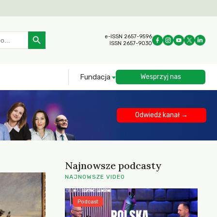
Search Button
e-ISSN 2657-9596
ISSN 2657-9030
Fundacja
Wesprzyj nas
Odwiedź kanał →
Najnowsze podcasty
NAJNOWSZE VIDEO
Podcast