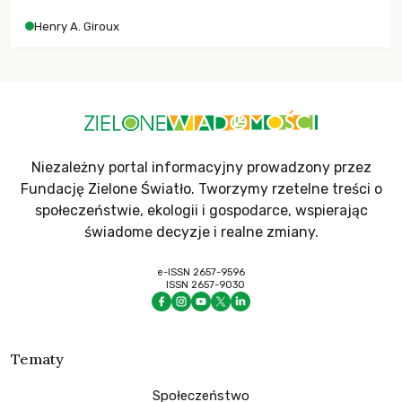
współczesne uniwersytety obronią swoją niezależność i
Henry A. Giroux
wychowają świadomych obywateli?
Niezależny portal informacyjny prowadzony przez
Fundację Zielone Światło. Tworzymy rzetelne treści o
społeczeństwie, ekologii i gospodarce, wspierając
świadome decyzje i realne zmiany.
e-ISSN 2657-9596
ISSN 2657-9030
Tematy
Społeczeństwo