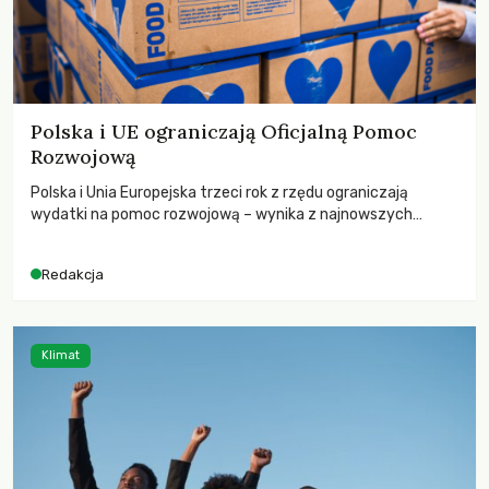
Polska i UE ograniczają Oficjalną Pomoc
Rozwojową
Polska i Unia Europejska trzeci rok z rzędu ograniczają
wydatki na pomoc rozwojową – wynika z najnowszych
danych OECD za 2025 rok. Spadki obejmują także wsparcie
dla krajów najbardziej potrzebujących, a globalnie
Redakcja
odnotowano największe tąpnięcie ODA w historii. Jakie będą
konsekwencje tych decyzji dla świata dotkniętego
kryzysami i ubóstwem?
Klimat