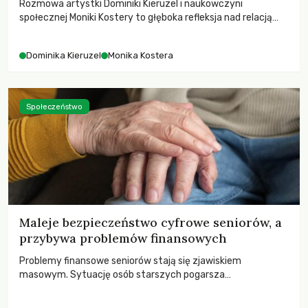
Rozmowa artystki Dominiki Kieruzel i naukowczyni
społecznej Moniki Kostery to głęboka refleksja nad relacją
sztuki, przyrody oraz człowieka w przestrzeni
współczesnego miasta.
Dominika Kieruzel
Monika Kostera
Społeczeństwo
Maleje bezpieczeństwo cyfrowe seniorów, a
przybywa problemów finansowych
Problemy finansowe seniorów stają się zjawiskiem
masowym. Sytuację osób starszych pogarsza
bezwzględność cyberprzestępców.