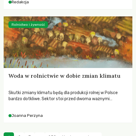
Redakcja
Rolnictwo i żywność
Woda w rolnictwie w dobie zmian klimatu
Skutki zmiany klimatu będą dla produkcji rolnej w Polsce
bardzo dotkliwe. Sektor stoi przed dwoma ważnymi
wyzwaniami – potrzebą redukcji emisji gazów cieplarnianych
oraz koniecznością prowadzenia działań adaptacyjnych do
Joanna Perzyna
zachodzących zmian klimatycznych. Wymagać to będzie
przedefiniowania podejścia do produkcji rolnej opartego
niemal wyłącznie o kryterium zysku ekonomicznego.