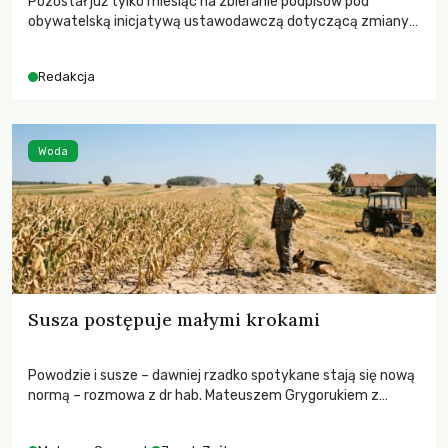
Pozostał już tylko miesiąc na zbieranie podpisów pod
obywatelską inicjatywą ustawodawczą dotyczącą zmiany
Prawa łowieckiego. Fundacja Niech Żyją! apeluje o pełną
mobilizację, ponieważ projekt zawiera historyczne i
Redakcja
niezwykle korzystne rozwiązania dla przyrody i zwierząt,
radykalnie zmieniając dotychczasowy paradygmat
funkcjonowania łowiectwa w Polsce.
Woda
Susza postępuje małymi krokami
Powodzie i susze – dawniej rzadko spotykane stają się nową
normą – rozmowa z dr hab. Mateuszem Grygorukiem z
Centrum Badań Klimatu SGGW.