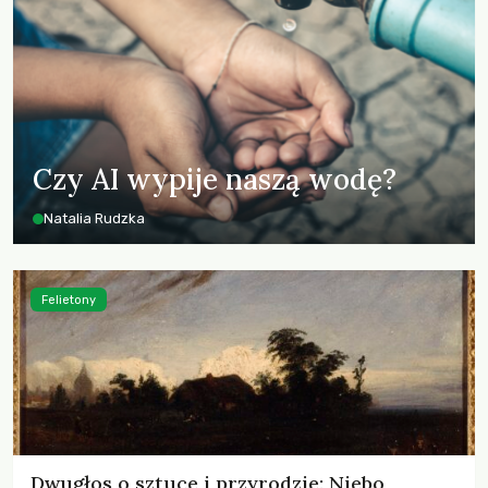
Czy AI wypije naszą wodę?
Natalia Rudzka
Felietony
Dwugłos o sztuce i przyrodzie: Niebo