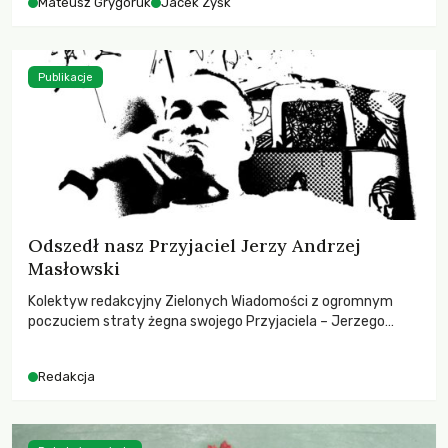
Mateusz Grygoruk
Jacek Zyśk
Publikacje
Odszedł nasz Przyjaciel Jerzy Andrzej
Masłowski
Kolektyw redakcyjny Zielonych Wiadomości z ogromnym
poczuciem straty żegna swojego Przyjaciela – Jerzego
Andrzeja Masłowskiego, kochanego Opiekuna, Mecenasa i
Mentora.
Redakcja