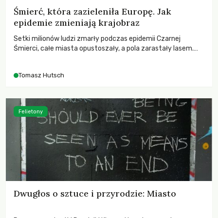
Śmierć, która zazieleniła Europę. Jak
epidemie zmieniają krajobraz
Setki milionów ludzi zmarły podczas epidemii Czarnej
Śmierci, całe miasta opustoszały, a pola zarastały lasem.
Gdy pierwsze liście nowych dębów rozwijały się na włoskich
wzgórzach, Europa dopiero podnosiła się po jednej z
Tomasz Hutsch
największych katastrof w swoich dziejach.
Felietony
Dwugłos o sztuce i przyrodzie: Miasto