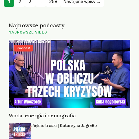
1
2
3
…
258
Następne wpisy →
Najnowsze podcasty
NAJNOWSZE VIDEO
Podcast
Woda, energia i demografia
Piękno troski | Katarzyna Jagiełło