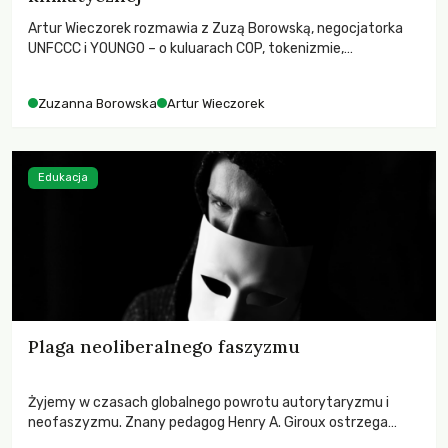
Artur Wieczorek rozmawia z Zuzą Borowską, negocjatorka
UNFCCC i YOUNGO – o kuluarach COP, tokenizmie,
różnorodności i nadziei pokładanej w ruchach klimatycznych
Zuzanna Borowska
Artur Wieczorek
Edukacja
Plaga neoliberalnego faszyzmu
Żyjemy w czasach globalnego powrotu autorytaryzmu i
neofaszyzmu. Znany pedagog Henry A. Giroux ostrzega
przed korporacyjną tyranią niszczącą społeczeństwo. Czy