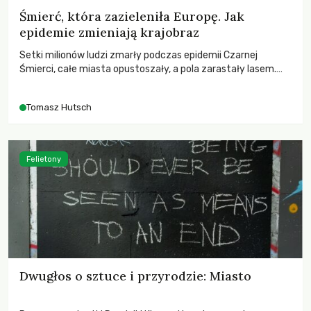
Śmierć, która zazieleniła Europę. Jak
epidemie zmieniają krajobraz
Setki milionów ludzi zmarły podczas epidemii Czarnej
Śmierci, całe miasta opustoszały, a pola zarastały lasem.
Gdy pierwsze liście nowych dębów rozwijały się na włoskich
wzgórzach, Europa dopiero podnosiła się po jednej z
Tomasz Hutsch
największych katastrof w swoich dziejach.
Felietony
Dwugłos o sztuce i przyrodzie: Miasto