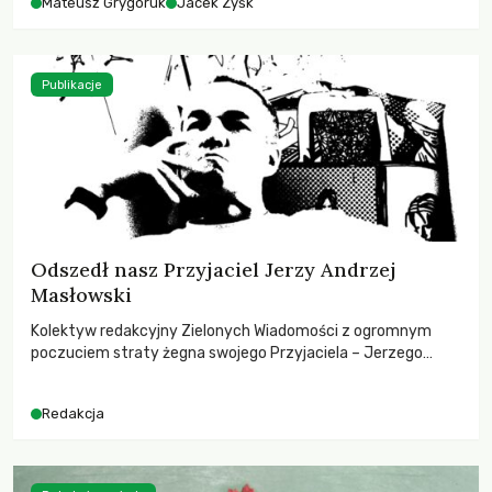
Mateusz Grygoruk
Jacek Zyśk
Publikacje
Odszedł nasz Przyjaciel Jerzy Andrzej
Masłowski
Kolektyw redakcyjny Zielonych Wiadomości z ogromnym
poczuciem straty żegna swojego Przyjaciela – Jerzego
Andrzeja Masłowskiego, kochanego Opiekuna, Mecenasa i
Mentora.
Redakcja