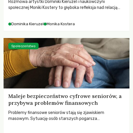
Rozmowa artystki Dominiki Kieruzel i naukowczyni
społecznej Moniki Kostery to głęboka refleksja nad relacją
sztuki, przyrody oraz człowieka w przestrzeni
współczesnego miasta.
Dominika Kieruzel
Monika Kostera
Społeczeństwo
Maleje bezpieczeństwo cyfrowe seniorów, a
przybywa problemów finansowych
Problemy finansowe seniorów stają się zjawiskiem
masowym. Sytuację osób starszych pogarsza
bezwzględność cyberprzestępców.