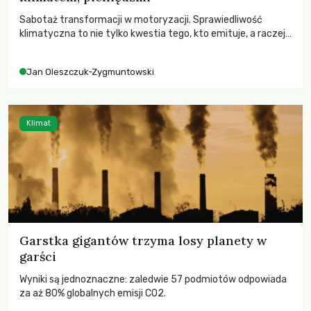
Sabotaż transformacji w motoryzacji. Sprawiedliwość
klimatyczna to nie tylko kwestia tego, kto emituje, a raczej
– kto ponosi konsekwencje globalnego ocieplenia.
Jan Oleszczuk-Zygmuntowski
Klimat
Garstka gigantów trzyma losy planety w
garści
Wyniki są jednoznaczne: zaledwie 57 podmiotów odpowiada
za aż 80% globalnych emisji CO2.