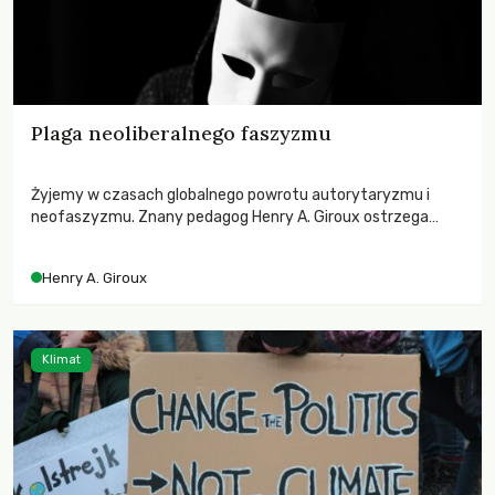
Plaga neoliberalnego faszyzmu
Żyjemy w czasach globalnego powrotu autorytaryzmu i
neofaszyzmu. Znany pedagog Henry A. Giroux ostrzega
przed korporacyjną tyranią niszczącą społeczeństwo. Czy
współczesne uniwersytety obronią swoją niezależność i
Henry A. Giroux
wychowają świadomych obywateli?
Klimat