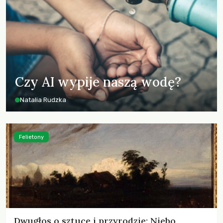
Czy AI wypije naszą wodę?
Natalia Rudzka
Felietony
Dwugłos o sztuce i przyrodzie: Niebo