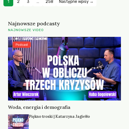
1
2
3
…
258
Następne wpisy →
Najnowsze podcasty
NAJNOWSZE VIDEO
Podcast
Woda, energia i demografia
Piękno troski | Katarzyna Jagiełło