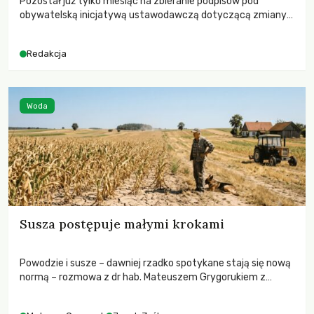
Pozostał już tylko miesiąc na zbieranie podpisów pod
obywatelską inicjatywą ustawodawczą dotyczącą zmiany
Prawa łowieckiego. Fundacja Niech Żyją! apeluje o pełną
mobilizację, ponieważ projekt zawiera historyczne i
Redakcja
niezwykle korzystne rozwiązania dla przyrody i zwierząt,
radykalnie zmieniając dotychczasowy paradygmat
funkcjonowania łowiectwa w Polsce.
Woda
Susza postępuje małymi krokami
Powodzie i susze – dawniej rzadko spotykane stają się nową
normą – rozmowa z dr hab. Mateuszem Grygorukiem z
Centrum Badań Klimatu SGGW.