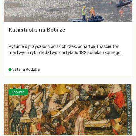
Katastrofa na Bobrze
Pytanie o przyszłość polskich rzek, ponad piętnaście ton
martwych ryb i śledztwo z artykułu 182 Kodeksu karnego.
Katastrofa na Bobrze obnażyła słabość systemu, który
pozwolił, by prace modernizacyjne uruchomiły lawinę
Natalia Rudzka
zdarzeń prowadzących do biologicznej śmierci rzeki.
Zdrowie