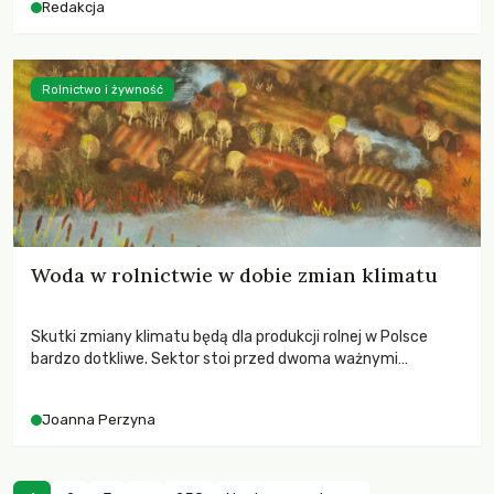
Redakcja
Rolnictwo i żywność
Woda w rolnictwie w dobie zmian klimatu
Skutki zmiany klimatu będą dla produkcji rolnej w Polsce
bardzo dotkliwe. Sektor stoi przed dwoma ważnymi
wyzwaniami – potrzebą redukcji emisji gazów cieplarnianych
oraz koniecznością prowadzenia działań adaptacyjnych do
Joanna Perzyna
zachodzących zmian klimatycznych. Wymagać to będzie
przedefiniowania podejścia do produkcji rolnej opartego
niemal wyłącznie o kryterium zysku ekonomicznego.