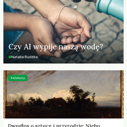
Czy AI wypije naszą wodę?
Natalia Rudzka
Felietony
Dwugłos o sztuce i przyrodzie: Niebo