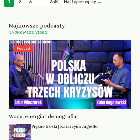
1
2
3
…
258
Następne wpisy →
Najnowsze podcasty
NAJNOWSZE VIDEO
Podcast
Woda, energia i demografia
Piękno troski | Katarzyna Jagiełło