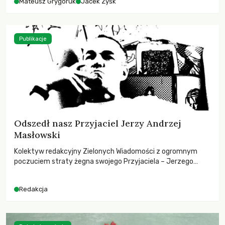
Mateusz Grygoruk
Jacek Zyśk
Publikacje
Odszedł nasz Przyjaciel Jerzy Andrzej
Masłowski
Kolektyw redakcyjny Zielonych Wiadomości z ogromnym
poczuciem straty żegna swojego Przyjaciela – Jerzego
Andrzeja Masłowskiego, kochanego Opiekuna, Mecenasa i
Mentora.
Redakcja