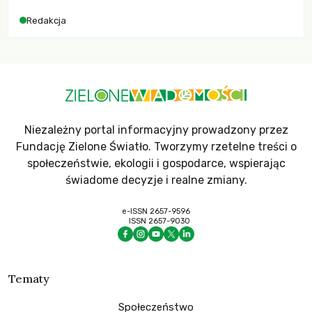
dla krajów najbardziej potrzebujących, a globalnie
Redakcja
odnotowano największe tąpnięcie ODA w historii. Jakie będą
konsekwencje tych decyzji dla świata dotkniętego
kryzysami i ubóstwem?
Niezależny portal informacyjny prowadzony przez
Fundację Zielone Światło. Tworzymy rzetelne treści o
społeczeństwie, ekologii i gospodarce, wspierając
świadome decyzje i realne zmiany.
e-ISSN 2657-9596
ISSN 2657-9030
Tematy
Społeczeństwo