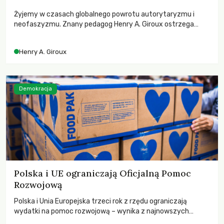
Żyjemy w czasach globalnego powrotu autorytaryzmu i
neofaszyzmu. Znany pedagog Henry A. Giroux ostrzega
przed korporacyjną tyranią niszczącą społeczeństwo. Czy
współczesne uniwersytety obronią swoją niezależność i
Henry A. Giroux
wychowają świadomych obywateli?
Demokracja
Polska i UE ograniczają Oficjalną Pomoc
Rozwojową
Polska i Unia Europejska trzeci rok z rzędu ograniczają
wydatki na pomoc rozwojową – wynika z najnowszych
danych OECD za 2025 rok. Spadki obejmują także wsparcie