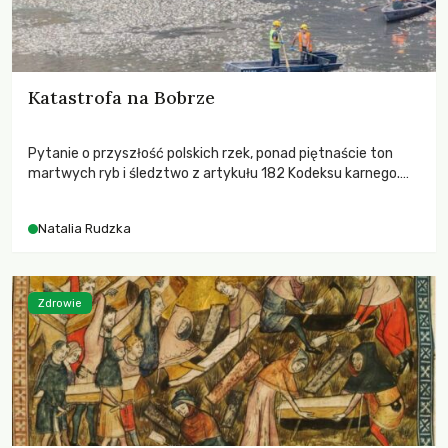
Katastrofa na Bobrze
Pytanie o przyszłość polskich rzek, ponad piętnaście ton
martwych ryb i śledztwo z artykułu 182 Kodeksu karnego.
Katastrofa na Bobrze obnażyła słabość systemu, który
pozwolił, by prace modernizacyjne uruchomiły lawinę
Natalia Rudzka
zdarzeń prowadzących do biologicznej śmierci rzeki.
Zdrowie