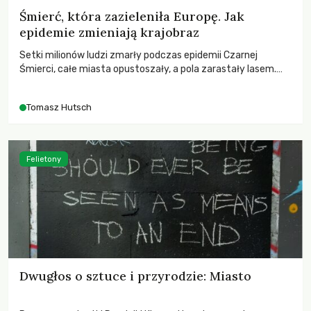
Śmierć, która zazieleniła Europę. Jak
epidemie zmieniają krajobraz
Setki milionów ludzi zmarły podczas epidemii Czarnej
Śmierci, całe miasta opustoszały, a pola zarastały lasem.
Gdy pierwsze liście nowych dębów rozwijały się na włoskich
wzgórzach, Europa dopiero podnosiła się po jednej z
Tomasz Hutsch
największych katastrof w swoich dziejach.
Felietony
Dwugłos o sztuce i przyrodzie: Miasto