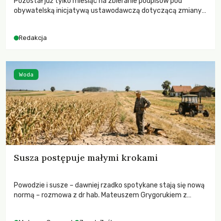
Pozostał już tylko miesiąc na zbieranie podpisów pod
obywatelską inicjatywą ustawodawczą dotyczącą zmiany
Prawa łowieckiego. Fundacja Niech Żyją! apeluje o pełną
mobilizację, ponieważ projekt zawiera historyczne i
Redakcja
niezwykle korzystne rozwiązania dla przyrody i zwierząt,
radykalnie zmieniając dotychczasowy paradygmat
funkcjonowania łowiectwa w Polsce.
Woda
Susza postępuje małymi krokami
Powodzie i susze – dawniej rzadko spotykane stają się nową
normą – rozmowa z dr hab. Mateuszem Grygorukiem z
Centrum Badań Klimatu SGGW.