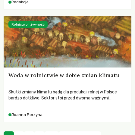
Redakcja
Rolnictwo i żywność
Woda w rolnictwie w dobie zmian klimatu
Skutki zmiany klimatu będą dla produkcji rolnej w Polsce
bardzo dotkliwe. Sektor stoi przed dwoma ważnymi
wyzwaniami – potrzebą redukcji emisji gazów cieplarnianych
oraz koniecznością prowadzenia działań adaptacyjnych do
Joanna Perzyna
zachodzących zmian klimatycznych. Wymagać to będzie
przedefiniowania podejścia do produkcji rolnej opartego
niemal wyłącznie o kryterium zysku ekonomicznego.