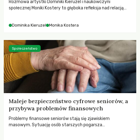
Rozmowa artystki Dominiki Kieruzel i naukowczyni
społecznej Moniki Kostery to głęboka refleksja nad relacją
sztuki, przyrody oraz człowieka w przestrzeni
współczesnego miasta.
Dominika Kieruzel
Monika Kostera
Społeczeństwo
Maleje bezpieczeństwo cyfrowe seniorów, a
przybywa problemów finansowych
Problemy finansowe seniorów stają się zjawiskiem
masowym. Sytuację osób starszych pogarsza
bezwzględność cyberprzestępców.