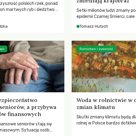
zmieniają krajobraz
rzyszłość polskich rzek, ponad
ton martwych ryb i śledztwo z
Setki milionów ludzi zmarły p
2 Kodeksu karnego. Katastrofa
epidemii Czarnej Śmierci, całe
bnażyła słabość systemu,
opustoszały, a pola zarastały
dzka
Tomasz Hutsch
lił, by prace modernizacyjne
pierwsze liście nowych dębów 
 lawinę zdarzeń prowadzących
się na włoskich wzgórzach, Eu
nej śmierci rzeki.
podnosiła się po jednej z najw
katastrof w swoich dziejach.
two
Rolnictwo i żywność
ezpieczeństwo
Woda w rolnictwie w 
seniorów, a przybywa
zmian klimatu
ów finansowych
Skutki zmiany klimatu będą dl
rolnej w Polsce bardzo dotkliw
nansowe seniorów stają się
stoi przed dwoma ważnymi w
 masowym. Sytuację osób
potrzebą redukcji emisji gazó