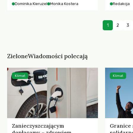
starszych 
Dominika Kieruzel
Monika Kostera
Redakcja
współczesnego miasta.
cyberprzes
1
2
3
ZieloneWiadomości polecają
Klimat
Klimat
Zanieczyszczającym
Granice 
dopłacamy – zdrowiem,
solidarn