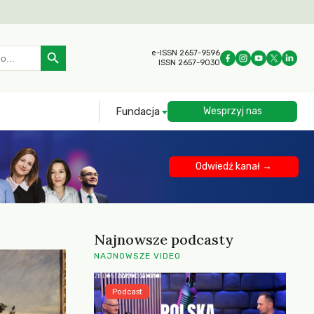
Search Button
e-ISSN 2657-9596
ISSN 2657-9030
Fundacja
Wesprzyj nas
Odwiedź kanał →
Najnowsze podcasty
NAJNOWSZE VIDEO
Podcast