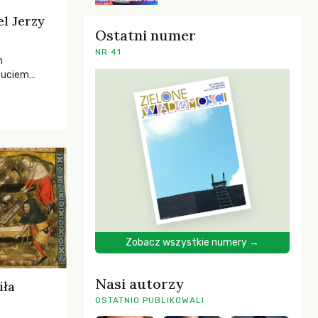
el Jerzy
Ostatni numer
NR 41
h
zuciem
ela –
o,
 i Mentora.
Zobacz wszystkie numery →
Nasi autorzy
iła
OSTATNIO PUBLIKOWALI