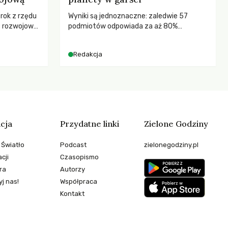
 rok z rzędu
Wyniki są jednoznaczne: zaledwie 57
c rozwojową
podmiotów odpowiada za aż 80%
ch OECD za
globalnych emisji CO2.
kże wsparcie
Redakcja
ujących, a
sze
e będą
 świata
stwem?
cja
Przydatne linki
Zielone Godziny
 Światło
Podcast
zielonegodziny.pl
cji
Czasopismo
ra
Autorzy
j nas!
Współpraca
Kontakt