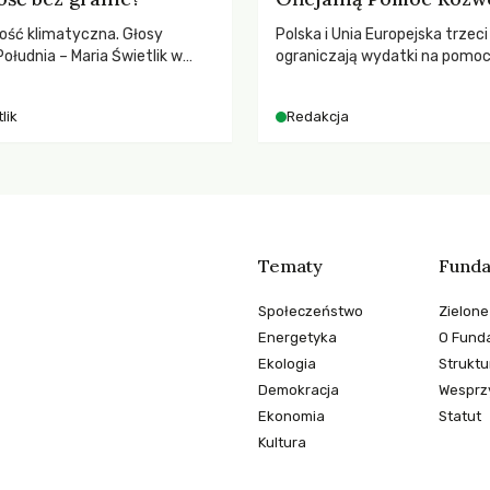
ość klimatyczna. Głosy
Polska i Unia Europejska trzeci
ołudnia – Maria Świetlik w
ograniczają wydatki na pomo
o prawach pracowniczych w
– wynika z najnowszych dany
balnych podziałów.
2025 rok. Spadki obejmują ta
lik
Redakcja
dla krajów najbardziej potrzeb
globalnie odnotowano najwięk
tąpnięcie ODA w historii. Jaki
konsekwencje tych decyzji dla
dotkniętego kryzysami i ubó
Tematy
Funda
Społeczeństwo
Zielone
Energetyka
O Funda
Ekologia
Struktu
Demokracja
Wesprzy
Ekonomia
Statut
Kultura