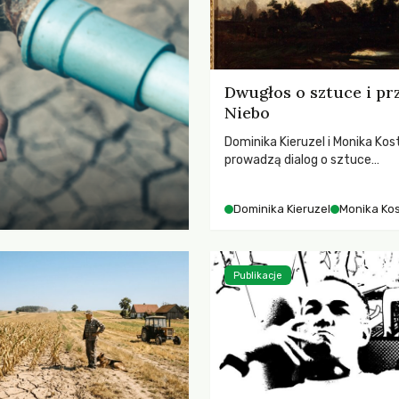
Dwugłos o sztuce i pr
Niebo
Dominika Kieruzel i Monika Kos
prowadzą dialog o sztuce
przedstawiającej niebo i kosm
jej rezonansowy wpływ na lud
Dominika Kieruzel
Monika Ko
wrażliwość, odczuwanie przes
relację z naturą.
Publikacje