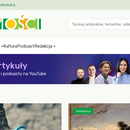
odowiska.
Search
for:
Kultura
Podcast
Redakcja
rtykuły
i podcasty na YouTube
Felietony