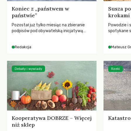
Koniec z „państwem w
Susza po
państwie”
krokami
Pozostał już tylko miesiąc na zbieranie
Powodzie i 
podpisów pod obywatelską inicjatywą
spotykane s
ustawodawczą dotyczącą zmiany Prawa
rozmowa z 
łowieckiego. Fundacja Niech Żyją! apeluje o
Grygorukie
Redakcja
Mateusz G
pełną mobilizację, ponieważ projekt
SGGW.
zawiera historyczne i niezwykle korzystne
rozwiązania dla przyrody i zwierząt,
radykalnie zmieniając dotychczasowy
Debaty i wywiady
Rzeki
paradygmat funkcjonowania łowiectwa w
Polsce.
Kooperatywa DOBRZE – Więcej
Katastro
niż sklep