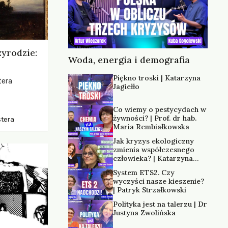
zyrodzie:
Woda, energia i demografia
Piękno troski | Katarzyna
tera
Jagiełło
os, ukazując
Co wiemy o pestycydach w
zką
żywności? | Prof. dr hab.
stera
trzeni oraz
Maria Rembiałkowska
Jak kryzys ekologiczny
zmienia współczesnego
człowieka? | Katarzyna
Kurska-Wilk
System ETS2. Czy
wyczyści nasze kieszenie?
| Patryk Strzałkowski
Polityka jest na talerzu | Dr
Justyna Zwolińska