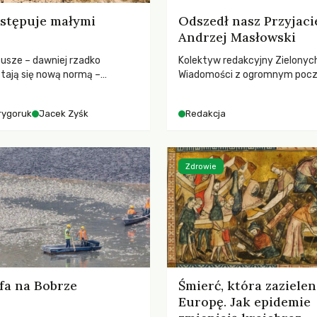
stępuje małymi
Odszedł nasz Przyjaci
Andrzej Masłowski
susze – dawniej rzadko
Kolektyw redakcyjny Zielonyc
tają się nową normą –
Wiadomości z ogromnym poc
dr hab. Mateuszem
straty żegna swojego Przyjaci
m z Centrum Badań Klimatu
Jerzego Andrzeja Masłowskieg
rygoruk
Jacek Zyśk
Redakcja
kochanego Opiekuna, Mecenasa
Zdrowie
fa na Bobrze
Śmierć, która zazielen
Europę. Jak epidemie