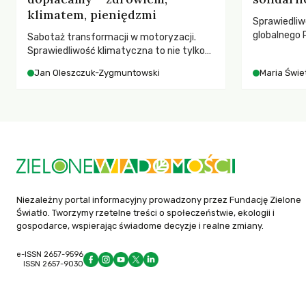
klimatem, pieniędzmi
Sprawiedliw
globalnego P
Sabotaż transformacji w motoryzacji.
rozmowach 
Sprawiedliwość klimatyczna to nie tylko
czasach glo
kwestia tego, kto emituje, a raczej – kto
Jan Oleszczuk-Zygmuntowski
Maria Świet
ponosi konsekwencje globalnego
ocieplenia.
Niezależny portal informacyjny prowadzony przez Fundację Zielone
Światło. Tworzymy rzetelne treści o społeczeństwie, ekologii i
gospodarce, wspierając świadome decyzje i realne zmiany.
e-ISSN 2657-9596
ISSN 2657-9030