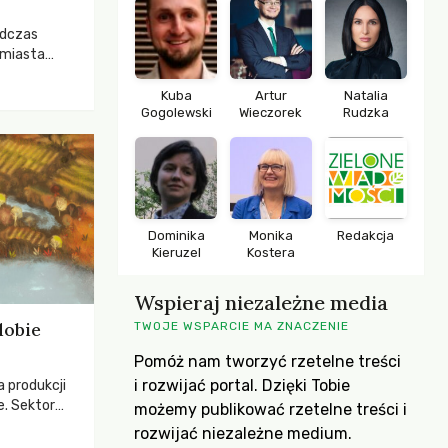
odczas
 miasta
 lasem. Gdy
rozwijały
Kuba
Artur
Natalia
Gogolewski
Wieczorek
Rudzka
ropa dopiero
iększych
Dominika
Monika
Redakcja
Kieruzel
Kostera
Wspieraj niezależne media
dobie
TWOJE WSPARCIE MA ZNACZENIE
Pomóż nam tworzyć rzetelne treści
i rozwijać portal. Dzięki Tobie
a produkcji
e. Sektor
możemy publikować rzetelne treści i
yzwaniami –
rozwijać niezależne medium.
w