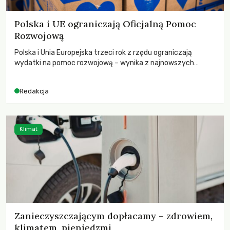
Polska i UE ograniczają Oficjalną Pomoc
Rozwojową
Polska i Unia Europejska trzeci rok z rzędu ograniczają
wydatki na pomoc rozwojową – wynika z najnowszych
danych OECD za 2025 rok. Spadki obejmują także wsparcie
dla krajów najbardziej potrzebujących, a globalnie
Redakcja
odnotowano największe tąpnięcie ODA w historii. Jakie będą
konsekwencje tych decyzji dla świata dotkniętego
kryzysami i ubóstwem?
Klimat
Zanieczyszczającym dopłacamy – zdrowiem,
klimatem, pieniędzmi