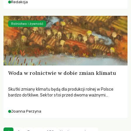
Redakcja
Rolnictwo i żywność
Woda w rolnictwie w dobie zmian klimatu
Skutki zmiany klimatu będą dla produkcji rolnej w Polsce
bardzo dotkliwe. Sektor stoi przed dwoma ważnymi
wyzwaniami – potrzebą redukcji emisji gazów cieplarnianych
oraz koniecznością prowadzenia działań adaptacyjnych do
Joanna Perzyna
zachodzących zmian klimatycznych. Wymagać to będzie
przedefiniowania podejścia do produkcji rolnej opartego
niemal wyłącznie o kryterium zysku ekonomicznego.