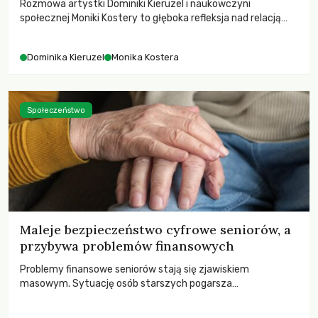
Rozmowa artystki Dominiki Kieruzel i naukowczyni
społecznej Moniki Kostery to głęboka refleksja nad relacją
sztuki, przyrody oraz człowieka w przestrzeni
współczesnego miasta.
Dominika Kieruzel
Monika Kostera
Społeczeństwo
Maleje bezpieczeństwo cyfrowe seniorów, a
przybywa problemów finansowych
Problemy finansowe seniorów stają się zjawiskiem
masowym. Sytuację osób starszych pogarsza
bezwzględność cyberprzestępców.