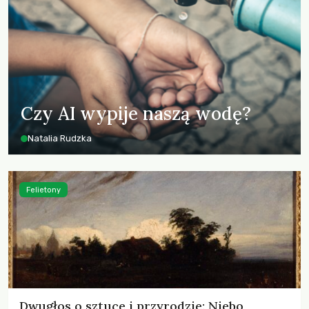
Czy AI wypije naszą wodę?
Natalia Rudzka
Felietony
Dwugłos o sztuce i przyrodzie: Niebo