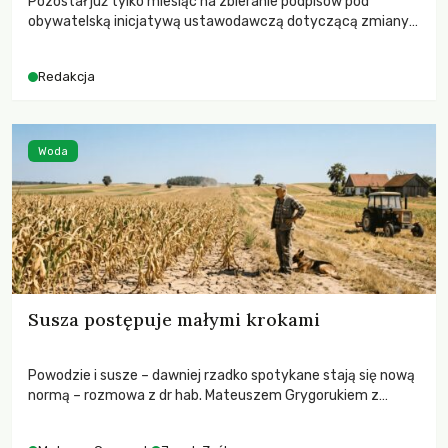
Pozostał już tylko miesiąc na zbieranie podpisów pod
obywatelską inicjatywą ustawodawczą dotyczącą zmiany
Prawa łowieckiego. Fundacja Niech Żyją! apeluje o pełną
mobilizację, ponieważ projekt zawiera historyczne i
Redakcja
niezwykle korzystne rozwiązania dla przyrody i zwierząt,
radykalnie zmieniając dotychczasowy paradygmat
funkcjonowania łowiectwa w Polsce.
Woda
Susza postępuje małymi krokami
Powodzie i susze – dawniej rzadko spotykane stają się nową
normą – rozmowa z dr hab. Mateuszem Grygorukiem z
Centrum Badań Klimatu SGGW.