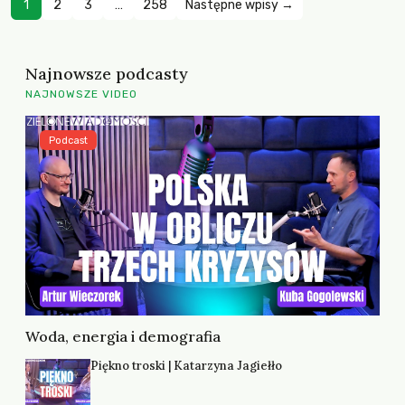
1
2
3
…
258
Następne wpisy →
Najnowsze podcasty
NAJNOWSZE VIDEO
Podcast
Woda, energia i demografia
Piękno troski | Katarzyna Jagiełło