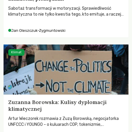
Sabotaż transformacji w motoryzacji. Sprawiedliwość
klimatyczna to nie tylko kwestia tego, kto emituje, a raczej
– kto ponosi konsekwencje globalnego ocieplenia.
Jan Oleszczuk-Zygmuntowski
Klimat
Zuzanna Borowska: Kulisy dyplomacji
klimatycznej
Artur Wieczorek rozmawia z Zuzą Borowską, negocjatorka
UNFCCC i YOUNGO – o kuluarach COP, tokenizmie,
różnorodności i nadziei pokładanej w ruchach klimatycznych