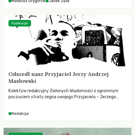
Mateusz Grygoruk
Jacek Zyśk
Publikacje
Odszedł nasz Przyjaciel Jerzy Andrzej
Masłowski
Kolektyw redakcyjny Zielonych Wiadomości z ogromnym
poczuciem straty żegna swojego Przyjaciela – Jerzego
Andrzeja Masłowskiego, kochanego Opiekuna, Mecenasa i
Mentora.
Redakcja