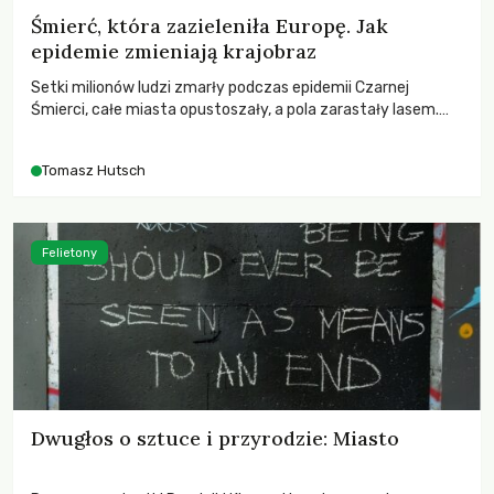
Śmierć, która zazieleniła Europę. Jak
epidemie zmieniają krajobraz
Setki milionów ludzi zmarły podczas epidemii Czarnej
Śmierci, całe miasta opustoszały, a pola zarastały lasem.
Gdy pierwsze liście nowych dębów rozwijały się na włoskich
wzgórzach, Europa dopiero podnosiła się po jednej z
Tomasz Hutsch
największych katastrof w swoich dziejach.
Felietony
Dwugłos o sztuce i przyrodzie: Miasto