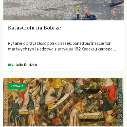
Katastrofa na Bobrze
Pytanie o przyszłość polskich rzek, ponad piętnaście ton
martwych ryb i śledztwo z artykułu 182 Kodeksu karnego.
Katastrofa na Bobrze obnażyła słabość systemu, który
pozwolił, by prace modernizacyjne uruchomiły lawinę
Natalia Rudzka
zdarzeń prowadzących do biologicznej śmierci rzeki.
Zdrowie