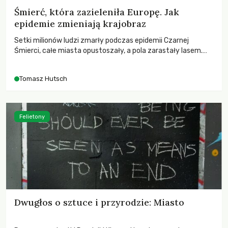
Śmierć, która zazieleniła Europę. Jak
epidemie zmieniają krajobraz
Setki milionów ludzi zmarły podczas epidemii Czarnej
Śmierci, całe miasta opustoszały, a pola zarastały lasem.
Gdy pierwsze liście nowych dębów rozwijały się na włoskich
wzgórzach, Europa dopiero podnosiła się po jednej z
Tomasz Hutsch
największych katastrof w swoich dziejach.
Felietony
Dwugłos o sztuce i przyrodzie: Miasto