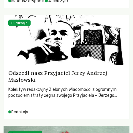
Mateusz Grygoruk
Jacek Zyśk
Publikacje
Odszedł nasz Przyjaciel Jerzy Andrzej
Masłowski
Kolektyw redakcyjny Zielonych Wiadomości z ogromnym
poczuciem straty żegna swojego Przyjaciela – Jerzego
Andrzeja Masłowskiego, kochanego Opiekuna, Mecenasa i
Mentora.
Redakcja