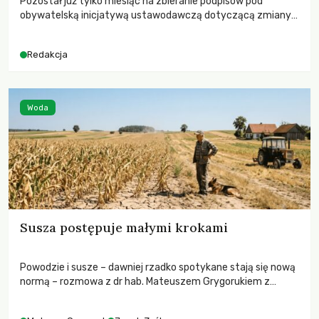
Pozostał już tylko miesiąc na zbieranie podpisów pod
obywatelską inicjatywą ustawodawczą dotyczącą zmiany
Prawa łowieckiego. Fundacja Niech Żyją! apeluje o pełną
mobilizację, ponieważ projekt zawiera historyczne i
Redakcja
niezwykle korzystne rozwiązania dla przyrody i zwierząt,
radykalnie zmieniając dotychczasowy paradygmat
funkcjonowania łowiectwa w Polsce.
Woda
Susza postępuje małymi krokami
Powodzie i susze – dawniej rzadko spotykane stają się nową
normą – rozmowa z dr hab. Mateuszem Grygorukiem z
Centrum Badań Klimatu SGGW.