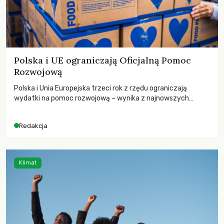
Polska i UE ograniczają Oficjalną Pomoc
Rozwojową
Polska i Unia Europejska trzeci rok z rzędu ograniczają
wydatki na pomoc rozwojową – wynika z najnowszych
danych OECD za 2025 rok. Spadki obejmują także wsparcie
dla krajów najbardziej potrzebujących, a globalnie
Redakcja
odnotowano największe tąpnięcie ODA w historii. Jakie będą
konsekwencje tych decyzji dla świata dotkniętego
kryzysami i ubóstwem?
Klimat