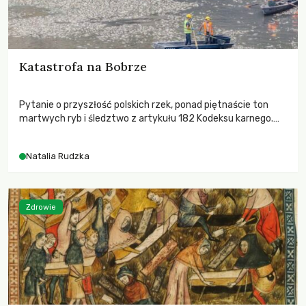
Katastrofa na Bobrze
Pytanie o przyszłość polskich rzek, ponad piętnaście ton
martwych ryb i śledztwo z artykułu 182 Kodeksu karnego.
Katastrofa na Bobrze obnażyła słabość systemu, który
pozwolił, by prace modernizacyjne uruchomiły lawinę
Natalia Rudzka
zdarzeń prowadzących do biologicznej śmierci rzeki.
Zdrowie