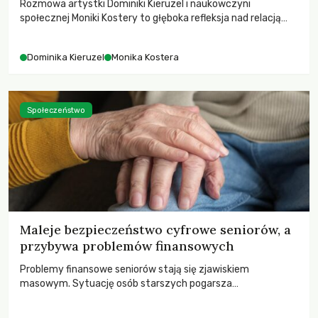
Rozmowa artystki Dominiki Kieruzel i naukowczyni
społecznej Moniki Kostery to głęboka refleksja nad relacją
sztuki, przyrody oraz człowieka w przestrzeni
współczesnego miasta.
Dominika Kieruzel
Monika Kostera
Społeczeństwo
Maleje bezpieczeństwo cyfrowe seniorów, a
przybywa problemów finansowych
Problemy finansowe seniorów stają się zjawiskiem
masowym. Sytuację osób starszych pogarsza
bezwzględność cyberprzestępców.