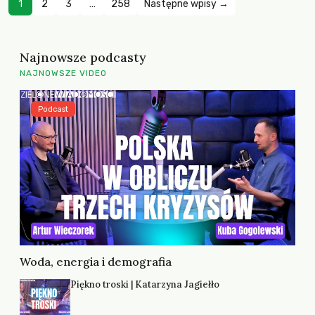
1
2
3
…
258
Następne wpisy →
Najnowsze podcasty
NAJNOWSZE VIDEO
Podcast
Woda, energia i demografia
Piękno troski | Katarzyna Jagiełło