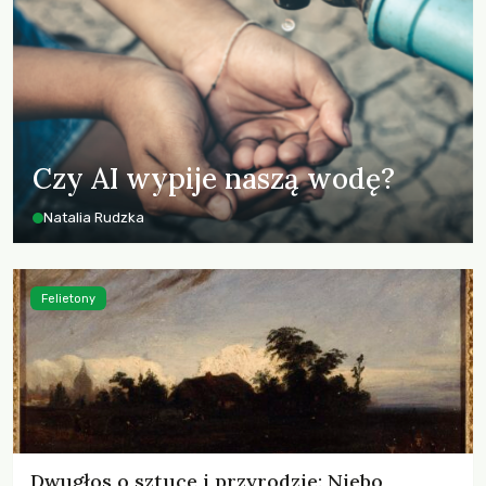
Czy AI wypije naszą wodę?
Natalia Rudzka
Felietony
Dwugłos o sztuce i przyrodzie: Niebo