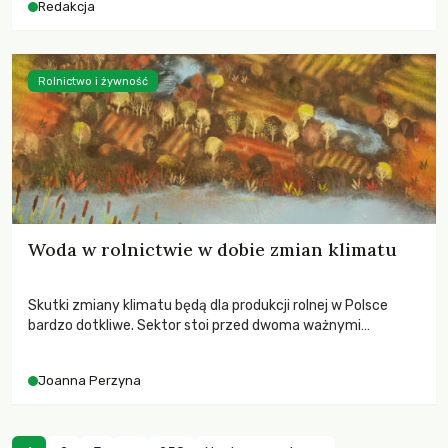
Redakcja
Rolnictwo i żywność
Woda w rolnictwie w dobie zmian klimatu
Skutki zmiany klimatu będą dla produkcji rolnej w Polsce
bardzo dotkliwe. Sektor stoi przed dwoma ważnymi
wyzwaniami – potrzebą redukcji emisji gazów cieplarnianych
oraz koniecznością prowadzenia działań adaptacyjnych do
Joanna Perzyna
zachodzących zmian klimatycznych. Wymagać to będzie
przedefiniowania podejścia do produkcji rolnej opartego
niemal wyłącznie o kryterium zysku ekonomicznego.