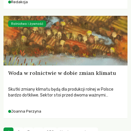
Redakcja
Rolnictwo i żywność
Woda w rolnictwie w dobie zmian klimatu
Skutki zmiany klimatu będą dla produkcji rolnej w Polsce
bardzo dotkliwe. Sektor stoi przed dwoma ważnymi
wyzwaniami – potrzebą redukcji emisji gazów cieplarnianych
oraz koniecznością prowadzenia działań adaptacyjnych do
Joanna Perzyna
zachodzących zmian klimatycznych. Wymagać to będzie
przedefiniowania podejścia do produkcji rolnej opartego
niemal wyłącznie o kryterium zysku ekonomicznego.