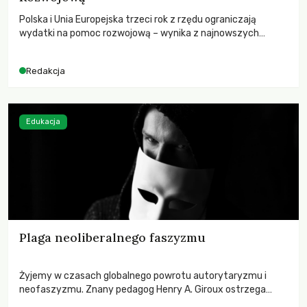
Polska i Unia Europejska trzeci rok z rzędu ograniczają
wydatki na pomoc rozwojową – wynika z najnowszych
danych OECD za 2025 rok. Spadki obejmują także wsparcie
dla krajów najbardziej potrzebujących, a globalnie
Redakcja
odnotowano największe tąpnięcie ODA w historii. Jakie będą
konsekwencje tych decyzji dla świata dotkniętego
kryzysami i ubóstwem?
Edukacja
Plaga neoliberalnego faszyzmu
Żyjemy w czasach globalnego powrotu autorytaryzmu i
neofaszyzmu. Znany pedagog Henry A. Giroux ostrzega
przed korporacyjną tyranią niszczącą społeczeństwo. Czy