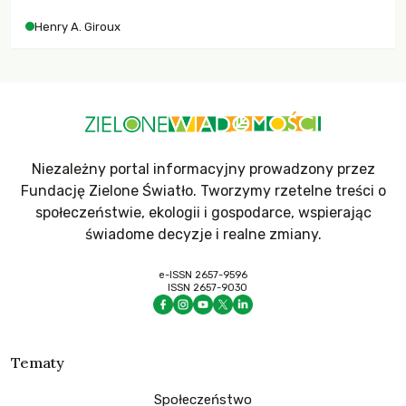
współczesne uniwersytety obronią swoją niezależność i
Henry A. Giroux
wychowają świadomych obywateli?
Niezależny portal informacyjny prowadzony przez
Fundację Zielone Światło. Tworzymy rzetelne treści o
społeczeństwie, ekologii i gospodarce, wspierając
świadome decyzje i realne zmiany.
e-ISSN 2657-9596
ISSN 2657-9030
Tematy
Społeczeństwo