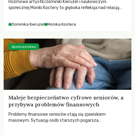
Rozmowa artystki Dominiki Kieruzel i naukowczyni
społecznej Moniki Kostery to głęboka refleksja nad relacją
sztuki, przyrody oraz człowieka w przestrzeni
współczesnego miasta.
Dominika Kieruzel
Monika Kostera
Społeczeństwo
Maleje bezpieczeństwo cyfrowe seniorów, a
przybywa problemów finansowych
Problemy finansowe seniorów stają się zjawiskiem
masowym. Sytuację osób starszych pogarsza
bezwzględność cyberprzestępców.