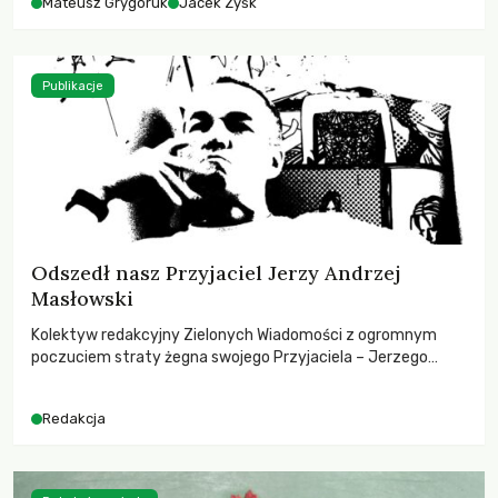
Mateusz Grygoruk
Jacek Zyśk
Publikacje
Odszedł nasz Przyjaciel Jerzy Andrzej
Masłowski
Kolektyw redakcyjny Zielonych Wiadomości z ogromnym
poczuciem straty żegna swojego Przyjaciela – Jerzego
Andrzeja Masłowskiego, kochanego Opiekuna, Mecenasa i
Mentora.
Redakcja