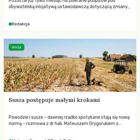
Pozostał już tylko miesiąc na zbieranie podpisów pod
obywatelską inicjatywą ustawodawczą dotyczącą zmiany
Prawa łowieckiego. Fundacja Niech Żyją! apeluje o pełną
mobilizację, ponieważ projekt zawiera historyczne i
Redakcja
niezwykle korzystne rozwiązania dla przyrody i zwierząt,
radykalnie zmieniając dotychczasowy paradygmat
funkcjonowania łowiectwa w Polsce.
Woda
Susza postępuje małymi krokami
Powodzie i susze – dawniej rzadko spotykane stają się nową
normą – rozmowa z dr hab. Mateuszem Grygorukiem z
Centrum Badań Klimatu SGGW.