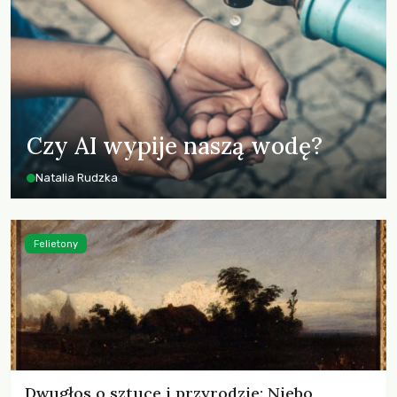
Czy AI wypije naszą wodę?
Natalia Rudzka
Felietony
Dwugłos o sztuce i przyrodzie: Niebo