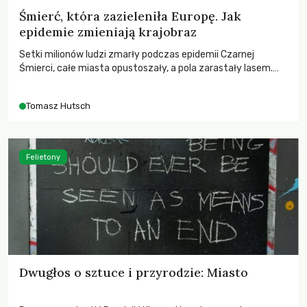
Śmierć, która zazieleniła Europę. Jak
epidemie zmieniają krajobraz
Setki milionów ludzi zmarły podczas epidemii Czarnej
Śmierci, całe miasta opustoszały, a pola zarastały lasem.
Gdy pierwsze liście nowych dębów rozwijały się na włoskich
wzgórzach, Europa dopiero podnosiła się po jednej z
Tomasz Hutsch
największych katastrof w swoich dziejach.
Felietony
Dwugłos o sztuce i przyrodzie: Miasto