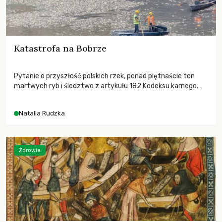
Katastrofa na Bobrze
Pytanie o przyszłość polskich rzek, ponad piętnaście ton
martwych ryb i śledztwo z artykułu 182 Kodeksu karnego.
Katastrofa na Bobrze obnażyła słabość systemu, który
pozwolił, by prace modernizacyjne uruchomiły lawinę
Natalia Rudzka
zdarzeń prowadzących do biologicznej śmierci rzeki.
Zdrowie