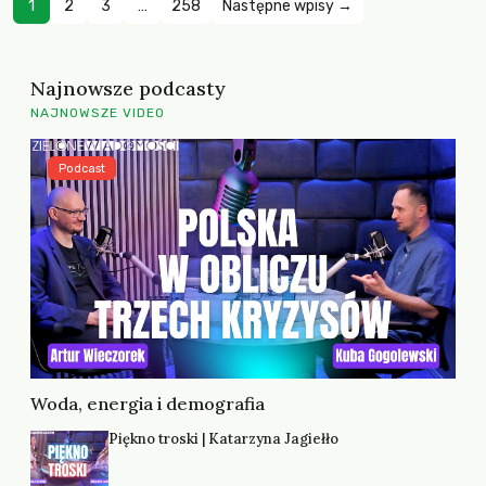
1
2
3
…
258
Następne wpisy →
Najnowsze podcasty
NAJNOWSZE VIDEO
Podcast
Woda, energia i demografia
Piękno troski | Katarzyna Jagiełło