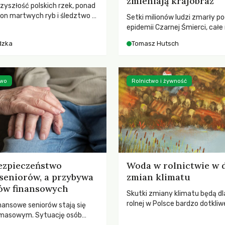
zmieniają krajobraz
rzyszłość polskich rzek, ponad
ton martwych ryb i śledztwo z
Setki milionów ludzi zmarły p
2 Kodeksu karnego. Katastrofa
epidemii Czarnej Śmierci, całe
bnażyła słabość systemu,
opustoszały, a pola zarastały
dzka
Tomasz Hutsch
lił, by prace modernizacyjne
pierwsze liście nowych dębów 
 lawinę zdarzeń prowadzących
się na włoskich wzgórzach, Eu
nej śmierci rzeki.
podnosiła się po jednej z najw
katastrof w swoich dziejach.
two
Rolnictwo i żywność
ezpieczeństwo
Woda w rolnictwie w 
seniorów, a przybywa
zmian klimatu
ów finansowych
Skutki zmiany klimatu będą dl
rolnej w Polsce bardzo dotkliw
nansowe seniorów stają się
stoi przed dwoma ważnymi w
 masowym. Sytuację osób
potrzebą redukcji emisji gazó