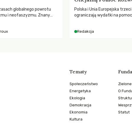
zasach globalnego powrotu
Polska i Unia Europejska trzeci
zmu i neofaszyzmu. Znany
ograniczają wydatki na pomo
ry A. Giroux ostrzega przed
– wynika z najnowszych dany
ą tyranią niszczącą
2025 rok. Spadki obejmują ta
iroux
Redakcja
two. Czy współczesne
dla krajów najbardziej potrzeb
y obronią swoją niezależność i
globalnie odnotowano najwięk
świadomych obywateli?
tąpnięcie ODA w historii. Jaki
konsekwencje tych decyzji dla
dotkniętego kryzysami i ubó
Tematy
Funda
Społeczeństwo
Zielone
Energetyka
O Funda
Ekologia
Struktu
Demokracja
Wesprzy
Ekonomia
Statut
Kultura