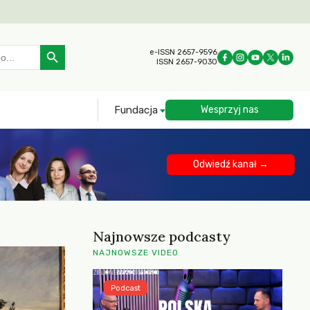
Search Button
e-ISSN 2657-9596
ISSN 2657-9030
Fundacja
Wesprzyj nas
Odwiedź kanał →
Najnowsze podcasty
NAJNOWSZE VIDEO
Podcast