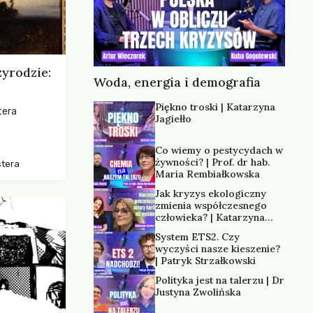
zyrodzie:
Woda, energia i demografia
Piękno troski | Katarzyna
tera
Jagiełło
os, ukazując
Co wiemy o pestycydach w
zką
żywności? | Prof. dr hab.
stera
trzeni oraz
Maria Rembiałkowska
Jak kryzys ekologiczny
zmienia współczesnego
człowieka? | Katarzyna
Kurska-Wilk
System ETS2. Czy
wyczyści nasze kieszenie?
| Patryk Strzałkowski
Polityka jest na talerzu | Dr
Justyna Zwolińska