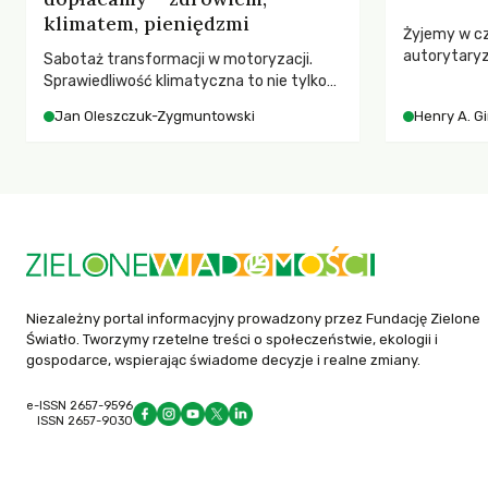
klimatem, pieniędzmi
Żyjemy w c
autorytary
Sabotaż transformacji w motoryzacji.
pedagog Hen
Sprawiedliwość klimatyczna to nie tylko
korporacyjn
kwestia tego, kto emituje, a raczej – kto
Jan Oleszczuk-Zygmuntowski
Henry A. G
społeczeńs
ponosi konsekwencje globalnego
uniwersytet
ocieplenia.
wychowają 
Niezależny portal informacyjny prowadzony przez Fundację Zielone
Światło. Tworzymy rzetelne treści o społeczeństwie, ekologii i
gospodarce, wspierając świadome decyzje i realne zmiany.
e-ISSN 2657-9596
ISSN 2657-9030