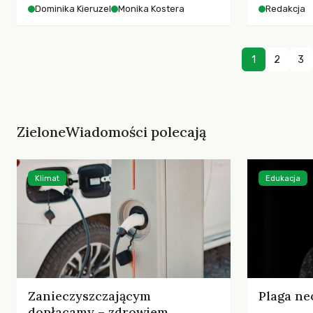
starszych 
Dominika Kieruzel
Monika Kostera
Redakcja
współczesnego miasta.
cyberprzes
1
2
3
ZieloneWiadomości polecają
Klimat
Edukacja
Zanieczyszczającym
Plaga ne
dopłacamy – zdrowiem,