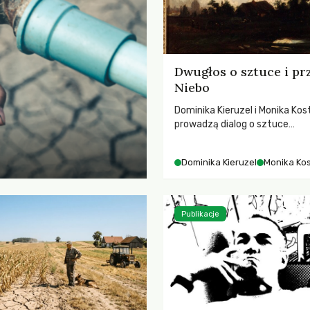
Dwugłos o sztuce i pr
Niebo
Dominika Kieruzel i Monika Kos
prowadzą dialog o sztuce
przedstawiającej niebo i kosm
jej rezonansowy wpływ na lud
Dominika Kieruzel
Monika Ko
wrażliwość, odczuwanie przes
relację z naturą.
Publikacje