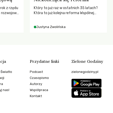
 rok z rzędu
Który to już raz w ostatnich 35 latach?
c rozwojową
Która to już kolejna reforma Wspólnej
ch OECD za
Polityki Rolnej (WPR) mająca chronić
kże wsparcie
rolników i odpowiadać na potrzeby
Justyna Zwolińska
ujących, a
społeczne?
sze
e będą
 świata
stwem?
cja
Przydatne linki
Zielone Godziny
 Światło
Podcast
zielonegodziny.pl
cji
Czasopismo
ra
Autorzy
j nas!
Współpraca
Kontakt