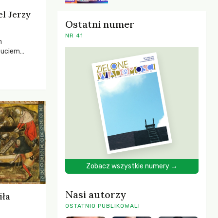
el Jerzy
Ostatni numer
NR 41
h
zuciem
ela –
o,
 i Mentora.
Zobacz wszystkie numery →
Nasi autorzy
iła
OSTATNIO PUBLIKOWALI