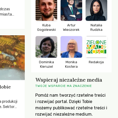
odczas
 miasta
 lasem. Gdy
rozwijały
Kuba
Artur
Natalia
Gogolewski
Wieczorek
Rudzka
ropa dopiero
iększych
Dominika
Monika
Redakcja
Kieruzel
Kostera
Wspieraj niezależne media
dobie
TWOJE WSPARCIE MA ZNACZENIE
Pomóż nam tworzyć rzetelne treści
i rozwijać portal. Dzięki Tobie
a produkcji
e. Sektor
możemy publikować rzetelne treści i
yzwaniami –
rozwijać niezależne medium.
w