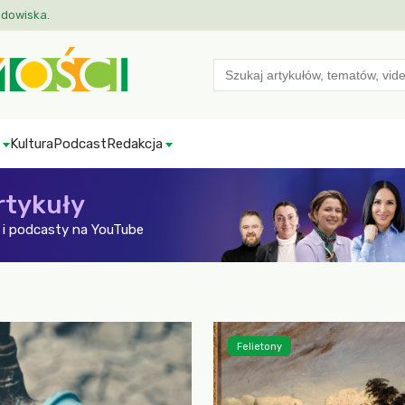
odowiska.
Search
for:
Kultura
Podcast
Redakcja
rtykuły
i podcasty na YouTube
Felietony