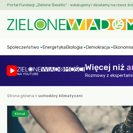
Portal Fundacji „Zielone Światło” - edukujemy i działamy na rzecz śr
Społeczeństwo
Energetyka
Ekologia
Demokracja
Ekonomia
Więcej niż
a
NA YOUTUBE
Rozmowy z ekspertami 
Strona główna
»
uchodźcy klimatyczni
Klimat