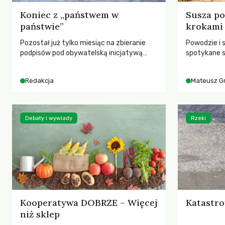
Koniec z „państwem w
Susza po
państwie”
krokami
Pozostał już tylko miesiąc na zbieranie
Powodzie i 
podpisów pod obywatelską inicjatywą
spotykane s
ustawodawczą dotyczącą zmiany Prawa
rozmowa z 
łowieckiego. Fundacja Niech Żyją! apeluje o
Grygorukie
Redakcja
Mateusz G
pełną mobilizację, ponieważ projekt
SGGW.
zawiera historyczne i niezwykle korzystne
rozwiązania dla przyrody i zwierząt,
radykalnie zmieniając dotychczasowy
Debaty i wywiady
Rzeki
paradygmat funkcjonowania łowiectwa w
Polsce.
Kooperatywa DOBRZE – Więcej
Katastro
niż sklep