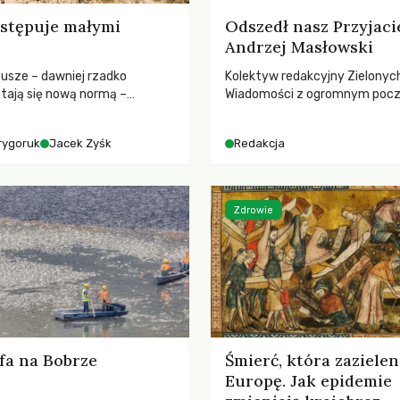
stępuje małymi
Odszedł nasz Przyjaci
Andrzej Masłowski
susze – dawniej rzadko
Kolektyw redakcyjny Zielonyc
tają się nową normą –
Wiadomości z ogromnym poc
dr hab. Mateuszem
straty żegna swojego Przyjaci
m z Centrum Badań Klimatu
Jerzego Andrzeja Masłowskieg
rygoruk
Jacek Zyśk
Redakcja
kochanego Opiekuna, Mecenasa
Zdrowie
fa na Bobrze
Śmierć, która zazielen
Europę. Jak epidemie