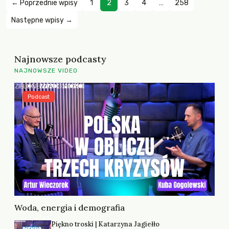
← Poprzednie wpisy
1
2
3
4
…
258
Następne wpisy →
Najnowsze podcasty
NAJNOWSZE VIDEO
Podcast
Woda, energia i demografia
Piękno troski | Katarzyna Jagiełło