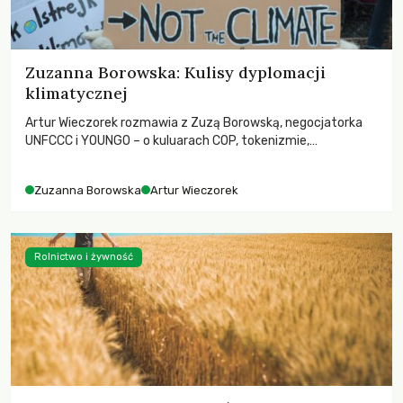
Zuzanna Borowska: Kulisy dyplomacji
klimatycznej
Artur Wieczorek rozmawia z Zuzą Borowską, negocjatorka
UNFCCC i YOUNGO – o kuluarach COP, tokenizmie,
różnorodności i nadziei pokładanej w ruchach klimatycznych
Zuzanna Borowska
Artur Wieczorek
Rolnictwo i żywność