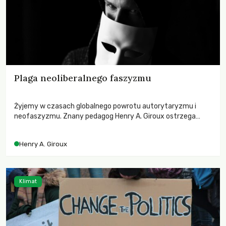
Plaga neoliberalnego faszyzmu
Żyjemy w czasach globalnego powrotu autorytaryzmu i
neofaszyzmu. Znany pedagog Henry A. Giroux ostrzega
przed korporacyjną tyranią niszczącą społeczeństwo. Czy
współczesne uniwersytety obronią swoją niezależność i
Henry A. Giroux
wychowają świadomych obywateli?
Klimat