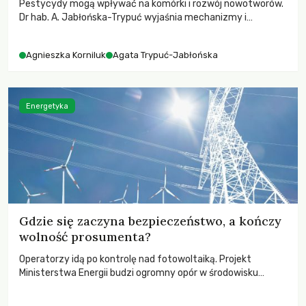
Pestycydy mogą wpływać na komórki i rozwój nowotworów.
Dr hab. A. Jabłońska-Trypuć wyjaśnia mechanizmy i
najnowsze badania.
Agnieszka Korniluk
Agata Trypuć-Jabłońska
Energetyka
Gdzie się zaczyna bezpieczeństwo, a kończy
wolność prosumenta?
Operatorzy idą po kontrolę nad fotowoltaiką. Projekt
Ministerstwa Energii budzi ogromny opór w środowisku
energetyki rozproszonej. W naszym tekście wyjaśniamy:
kiedy operator odetnie Twoją instalację od sieci, jakie są