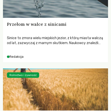
Przełom w walce z sinicami
Sinice to zmora wielu miejskich jezior, z którą miasta walczą
od lat, zazwyczaj z marnym skutkiem. Naukowcy znaleźli
jednak sposób, by wyprzedzić naturę. Dzięki innowacyjnemu
połączeniu analizy DNA wody oraz zaawansowanych modeli
Redakcja
komputerowych, możemy teraz nie tylko przewidywać, ale i
aktywnie powstrzymywać rozwój toksycznych sinic, zanim
te opanują miejskie plaże. Oto jak nowoczesna genetyka
staje się nowym „GPS-em” dla naszych rzek i jezior.
Rolnictwo i żywność