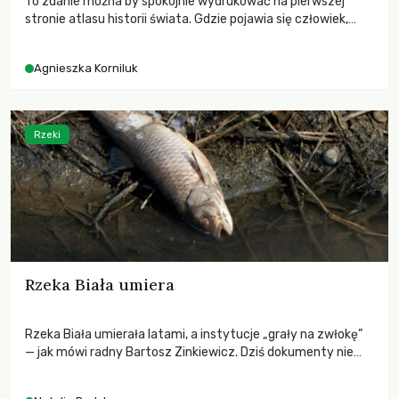
To zdanie można by spokojnie wydrukować na pierwszej
stronie atlasu historii świata. Gdzie pojawia się człowiek,
prędzej czy później pojawia się też pieśń. Istnieje mocna
hipoteza, że jedną z pierwszych pieśni była kołysanka –
Agnieszka Korniluk
śpiewana nie tłumom, lecz nucona do snu jednemu, małemu
człowiekowi. Z miłości.
Rzeki
Rzeka Biała umiera
Rzeka Biała umierała latami, a instytucje „grały na zwłokę”
— jak mówi radny Bartosz Zinkiewicz. Dziś dokumenty nie
pozostawiają wątpliwości: po wyjściu ścieków z
oczyszczalni Laktopol‑B w rzece nie ma żadnego życia