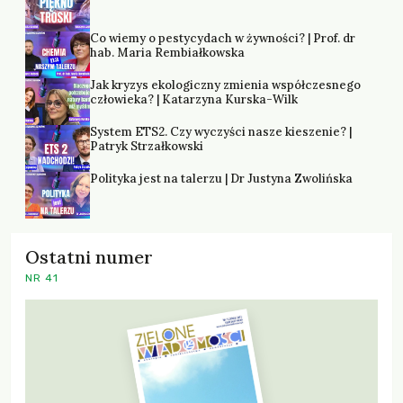
Co wiemy o pestycydach w żywności? | Prof. dr
hab. Maria Rembiałkowska
Jak kryzys ekologiczny zmienia współczesnego
człowieka? | Katarzyna Kurska-Wilk
System ETS2. Czy wyczyści nasze kieszenie? |
Patryk Strzałkowski
Polityka jest na talerzu | Dr Justyna Zwolińska
Ostatni numer
NR 41