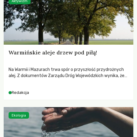
Aktywizm
Warmińskie aleje drzew pod piłą!
Na Warmii i Mazurach trwa spór o przyszłość przydrożnych
alej. Z dokumentów Zarządu Dróg Wojewódzkich wynika, że
do wycinki wyznaczono 6678 drzew, w tym wiele zdrowych.
Społecznicy z inicjatywy Skraj Drzew alarmują, że decyzje
Redakcja
zapadają bez pełnych analiz i mogą doprowadzić do trwałej
zmiany krajobrazu regionu.
Ekologia