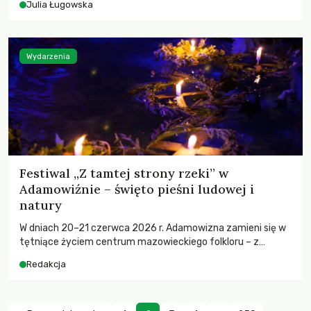
Julia Ługowska
techniczne luki nowych przepisów, co na to ministerstwo i
eksperci.
Wydarzenia
Festiwal „Z tamtej strony rzeki” w
Adamowiźnie – święto pieśni ludowej i
natury
W dniach 20–21 czerwca 2026 r. Adamowizna zamieni się w
tętniące życiem centrum mazowieckiego folkloru – z
przeglądem zespołów, warsztatami białego śpiewu,
Redakcja
obrzędem kupalnockim i kiermaszem rękodzieła, mocno
zakorzenionymi w naturze i lokalnym dziedzictwie