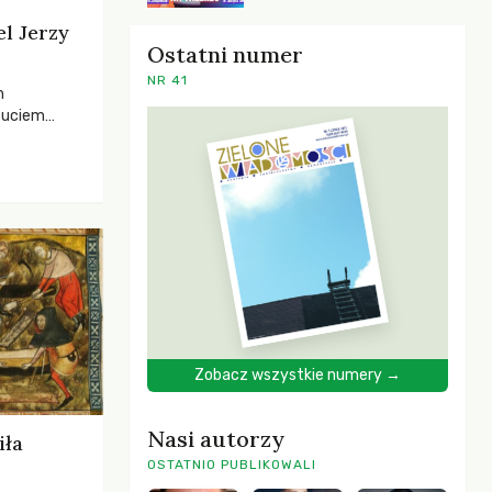
el Jerzy
Ostatni numer
NR 41
h
zuciem
ela –
o,
 i Mentora.
Zobacz wszystkie numery →
Nasi autorzy
iła
OSTATNIO PUBLIKOWALI