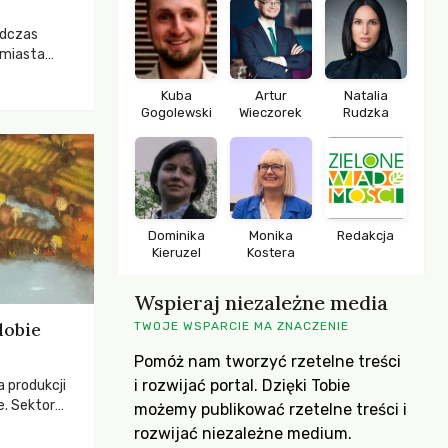
odczas
 miasta
 lasem. Gdy
rozwijały
Kuba
Artur
Natalia
Gogolewski
Wieczorek
Rudzka
ropa dopiero
iększych
Dominika
Monika
Redakcja
Kieruzel
Kostera
Wspieraj niezależne media
dobie
TWOJE WSPARCIE MA ZNACZENIE
Pomóż nam tworzyć rzetelne treści
i rozwijać portal. Dzięki Tobie
a produkcji
e. Sektor
możemy publikować rzetelne treści i
yzwaniami –
rozwijać niezależne medium.
w