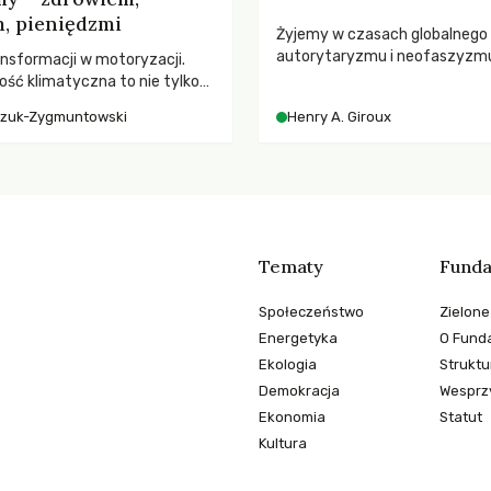
, pieniędzmi
Żyjemy w czasach globalnego
autorytaryzmu i neofaszyzm
nsformacji w motoryzacji.
pedagog Henry A. Giroux ostr
ość klimatyczna to nie tylko
korporacyjną tyranią niszczą
, kto emituje, a raczej – kto
czuk-Zygmuntowski
Henry A. Giroux
społeczeństwo. Czy współcz
ekwencje globalnego
uniwersytety obronią swoją ni
wychowają świadomych obywa
Tematy
Funda
Społeczeństwo
Zielone
Energetyka
O Funda
Ekologia
Struktu
Demokracja
Wesprzy
Ekonomia
Statut
Kultura