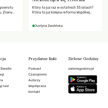
 powrotu
Który to już raz w ostatnich 35 latach?
u. Znany
Która to już kolejna reforma Wspólnej
zega przed
Polityki Rolnej (WPR) mająca chronić
cą
rolników i odpowiadać na potrzeby
Justyna Zwolińska
esne
społeczne?
ezależność i
teli?
cja
Przydatne linki
Zielone Godziny
 Światło
Podcast
zielonegodziny.pl
cji
Czasopismo
ra
Autorzy
j nas!
Współpraca
Kontakt