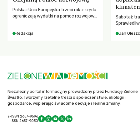
klimatem
Polska i Unia Europejska trzeci rok z rzędu
ograniczają wydatki na pomoc rozwojową
Sabotaż tra
– wynika z najnowszych danych OECD za
Sprawiedliw
2025 rok. Spadki obejmują także wsparcie
kwestia tego
Redakcja
Jan Olesz
dla krajów najbardziej potrzebujących, a
ponosi kons
globalnie odnotowano największe
ocieplenia.
tąpnięcie ODA w historii. Jakie będą
konsekwencje tych decyzji dla świata
dotkniętego kryzysami i ubóstwem?
Niezależny portal informacyjny prowadzony przez Fundację Zielone
Światło. Tworzymy rzetelne treści o społeczeństwie, ekologii i
gospodarce, wspierając świadome decyzje i realne zmiany.
e-ISSN 2657-9596
ISSN 2657-9030