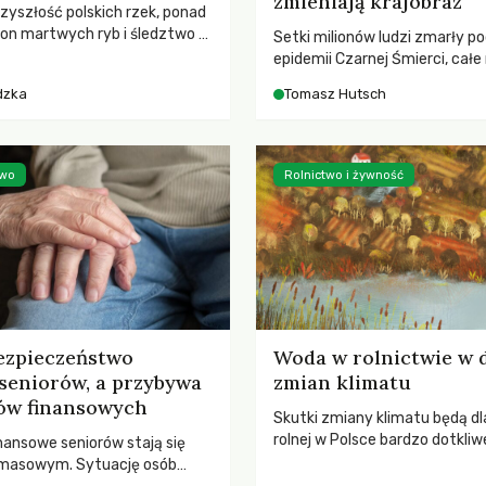
zmieniają krajobraz
rzyszłość polskich rzek, ponad
ton martwych ryb i śledztwo z
Setki milionów ludzi zmarły p
2 Kodeksu karnego. Katastrofa
epidemii Czarnej Śmierci, całe
bnażyła słabość systemu,
opustoszały, a pola zarastały
dzka
Tomasz Hutsch
lił, by prace modernizacyjne
pierwsze liście nowych dębów 
 lawinę zdarzeń prowadzących
się na włoskich wzgórzach, Eu
nej śmierci rzeki.
podnosiła się po jednej z najw
katastrof w swoich dziejach.
two
Rolnictwo i żywność
ezpieczeństwo
Woda w rolnictwie w 
seniorów, a przybywa
zmian klimatu
ów finansowych
Skutki zmiany klimatu będą dl
rolnej w Polsce bardzo dotkliw
nansowe seniorów stają się
stoi przed dwoma ważnymi w
 masowym. Sytuację osób
potrzebą redukcji emisji gazó