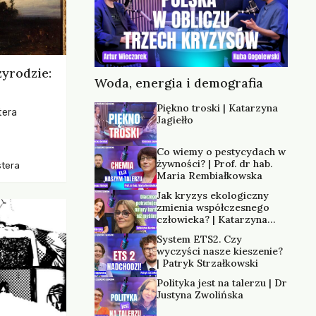
zyrodzie:
Woda, energia i demografia
Piękno troski | Katarzyna
tera
Jagiełło
os, ukazując
Co wiemy o pestycydach w
zką
żywności? | Prof. dr hab.
stera
trzeni oraz
Maria Rembiałkowska
Jak kryzys ekologiczny
zmienia współczesnego
człowieka? | Katarzyna
Kurska-Wilk
System ETS2. Czy
wyczyści nasze kieszenie?
| Patryk Strzałkowski
Polityka jest na talerzu | Dr
Justyna Zwolińska