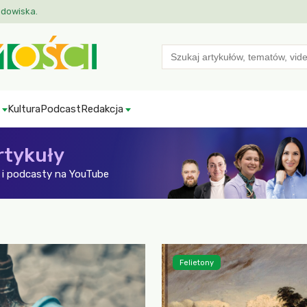
odowiska.
Search
for:
Kultura
Podcast
Redakcja
rtykuły
i podcasty na YouTube
Felietony