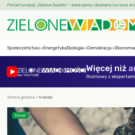
Portal Fundacji „Zielone Światło” - edukujemy i działamy na rzecz śr
Społeczeństwo
Energetyka
Ekologia
Demokracja
Ekonomia
Więcej niż
a
NA YOUTUBE
Rozmowy z ekspertami 
Strona główna
»
trendy
Klimat