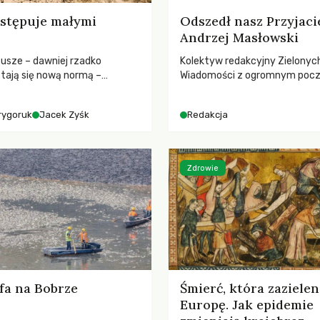
stępuje małymi
Odszedł nasz Przyjaci
Andrzej Masłowski
susze – dawniej rzadko
Kolektyw redakcyjny Zielonyc
tają się nową normą –
Wiadomości z ogromnym poc
dr hab. Mateuszem
straty żegna swojego Przyjaci
m z Centrum Badań Klimatu
Jerzego Andrzeja Masłowskieg
rygoruk
Jacek Zyśk
Redakcja
kochanego Opiekuna, Mecenasa
Zdrowie
fa na Bobrze
Śmierć, która zazielen
Europę. Jak epidemie