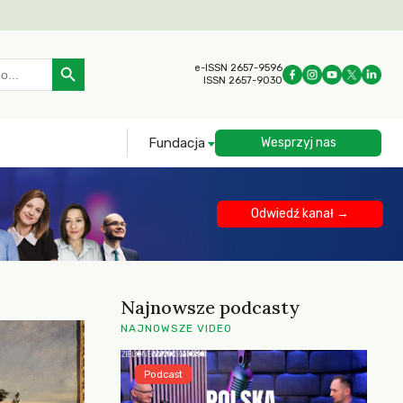
Search Button
e-ISSN 2657-9596
ISSN 2657-9030
Fundacja
Wesprzyj nas
Odwiedź kanał →
Najnowsze podcasty
NAJNOWSZE VIDEO
Podcast