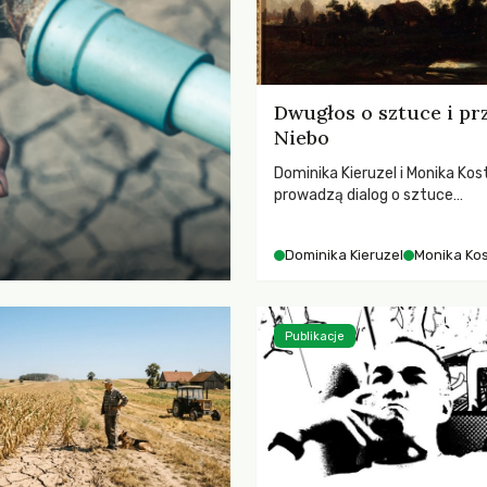
Dwugłos o sztuce i pr
Niebo
Dominika Kieruzel i Monika Kos
prowadzą dialog o sztuce
przedstawiającej niebo i kosm
jej rezonansowy wpływ na lud
Dominika Kieruzel
Monika Ko
wrażliwość, odczuwanie przes
relację z naturą.
Publikacje