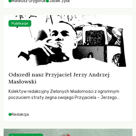
Mateusz Grygoruk
Jacek Zyśk
Publikacje
Odszedł nasz Przyjaciel Jerzy Andrzej
Masłowski
Kolektyw redakcyjny Zielonych Wiadomości z ogromnym
poczuciem straty żegna swojego Przyjaciela – Jerzego
Andrzeja Masłowskiego, kochanego Opiekuna, Mecenasa i
Mentora.
Redakcja