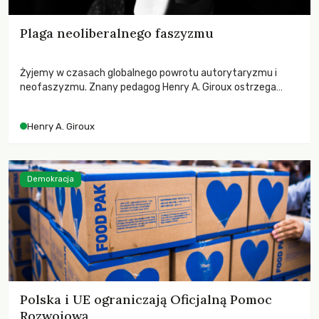
Plaga neoliberalnego faszyzmu
Żyjemy w czasach globalnego powrotu autorytaryzmu i
neofaszyzmu. Znany pedagog Henry A. Giroux ostrzega
przed korporacyjną tyranią niszczącą społeczeństwo. Czy
współczesne uniwersytety obronią swoją niezależność i
Henry A. Giroux
wychowają świadomych obywateli?
Demokracja
Polska i UE ograniczają Oficjalną Pomoc
Rozwojową