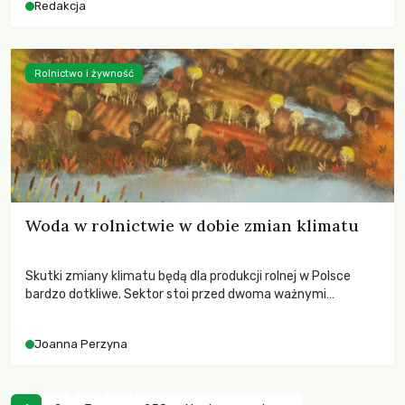
Redakcja
Rolnictwo i żywność
Woda w rolnictwie w dobie zmian klimatu
Skutki zmiany klimatu będą dla produkcji rolnej w Polsce
bardzo dotkliwe. Sektor stoi przed dwoma ważnymi
wyzwaniami – potrzebą redukcji emisji gazów cieplarnianych
oraz koniecznością prowadzenia działań adaptacyjnych do
Joanna Perzyna
zachodzących zmian klimatycznych. Wymagać to będzie
przedefiniowania podejścia do produkcji rolnej opartego
niemal wyłącznie o kryterium zysku ekonomicznego.