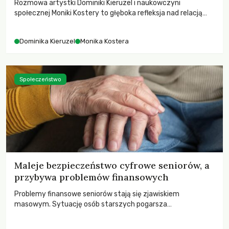
Rozmowa artystki Dominiki Kieruzel i naukowczyni
społecznej Moniki Kostery to głęboka refleksja nad relacją
sztuki, przyrody oraz człowieka w przestrzeni
współczesnego miasta.
Dominika Kieruzel
Monika Kostera
Społeczeństwo
Maleje bezpieczeństwo cyfrowe seniorów, a
przybywa problemów finansowych
Problemy finansowe seniorów stają się zjawiskiem
masowym. Sytuację osób starszych pogarsza
bezwzględność cyberprzestępców.