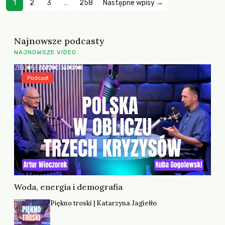
1
2
3
…
258
Następne wpisy →
Najnowsze podcasty
NAJNOWSZE VIDEO
Podcast
Woda, energia i demografia
Piękno troski | Katarzyna Jagiełło