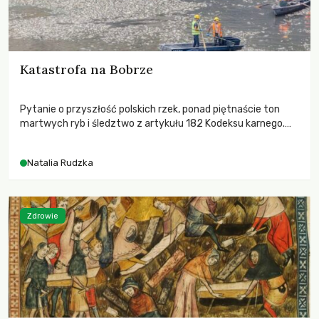
Katastrofa na Bobrze
Pytanie o przyszłość polskich rzek, ponad piętnaście ton
martwych ryb i śledztwo z artykułu 182 Kodeksu karnego.
Katastrofa na Bobrze obnażyła słabość systemu, który
pozwolił, by prace modernizacyjne uruchomiły lawinę
Natalia Rudzka
zdarzeń prowadzących do biologicznej śmierci rzeki.
Zdrowie