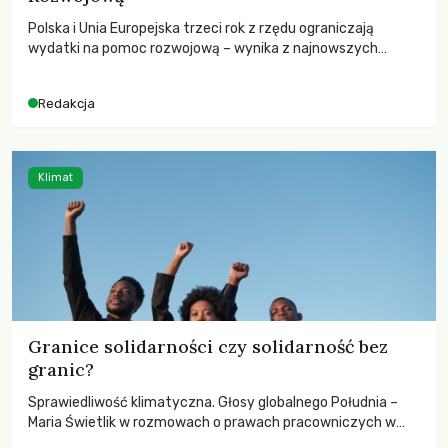
Polska i Unia Europejska trzeci rok z rzędu ograniczają
wydatki na pomoc rozwojową – wynika z najnowszych
danych OECD za 2025 rok. Spadki obejmują także wsparcie
dla krajów najbardziej potrzebujących, a globalnie
Redakcja
odnotowano największe tąpnięcie ODA w historii. Jakie będą
konsekwencje tych decyzji dla świata dotkniętego
kryzysami i ubóstwem?
Klimat
Granice solidarności czy solidarność bez
granic?
Sprawiedliwość klimatyczna. Głosy globalnego Południa –
Maria Świetlik w rozmowach o prawach pracowniczych w
czasach globalnych podziałów.