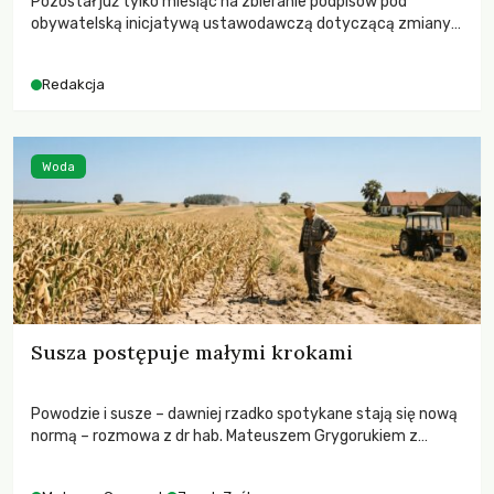
Pozostał już tylko miesiąc na zbieranie podpisów pod
obywatelską inicjatywą ustawodawczą dotyczącą zmiany
Prawa łowieckiego. Fundacja Niech Żyją! apeluje o pełną
mobilizację, ponieważ projekt zawiera historyczne i
Redakcja
niezwykle korzystne rozwiązania dla przyrody i zwierząt,
radykalnie zmieniając dotychczasowy paradygmat
funkcjonowania łowiectwa w Polsce.
Woda
Susza postępuje małymi krokami
Powodzie i susze – dawniej rzadko spotykane stają się nową
normą – rozmowa z dr hab. Mateuszem Grygorukiem z
Centrum Badań Klimatu SGGW.