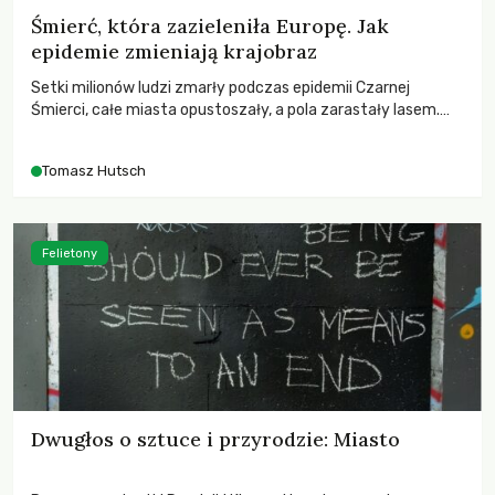
Śmierć, która zazieleniła Europę. Jak
epidemie zmieniają krajobraz
Setki milionów ludzi zmarły podczas epidemii Czarnej
Śmierci, całe miasta opustoszały, a pola zarastały lasem.
Gdy pierwsze liście nowych dębów rozwijały się na włoskich
wzgórzach, Europa dopiero podnosiła się po jednej z
Tomasz Hutsch
największych katastrof w swoich dziejach.
Felietony
Dwugłos o sztuce i przyrodzie: Miasto