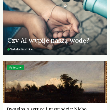
Czy AI wypije naszą wodę?
Natalia Rudzka
Felietony
Dwugłos o sztuce i przyrodzie: Niebo