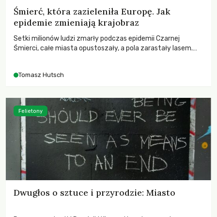
Śmierć, która zazieleniła Europę. Jak
epidemie zmieniają krajobraz
Setki milionów ludzi zmarły podczas epidemii Czarnej
Śmierci, całe miasta opustoszały, a pola zarastały lasem.
Gdy pierwsze liście nowych dębów rozwijały się na włoskich
wzgórzach, Europa dopiero podnosiła się po jednej z
Tomasz Hutsch
największych katastrof w swoich dziejach.
Felietony
Dwugłos o sztuce i przyrodzie: Miasto