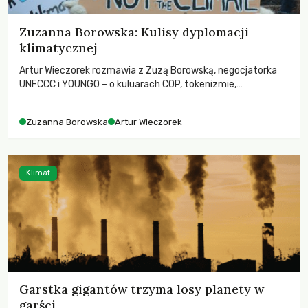
Zuzanna Borowska: Kulisy dyplomacji
klimatycznej
Artur Wieczorek rozmawia z Zuzą Borowską, negocjatorka
UNFCCC i YOUNGO – o kuluarach COP, tokenizmie,
różnorodności i nadziei pokładanej w ruchach klimatycznych
Zuzanna Borowska
Artur Wieczorek
Klimat
Garstka gigantów trzyma losy planety w
garści