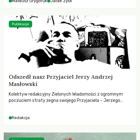
Mateusz Grygoruk
Jacek Zyśk
Publikacje
Odszedł nasz Przyjaciel Jerzy Andrzej
Masłowski
Kolektyw redakcyjny Zielonych Wiadomości z ogromnym
poczuciem straty żegna swojego Przyjaciela – Jerzego
Andrzeja Masłowskiego, kochanego Opiekuna, Mecenasa i
Mentora.
Redakcja