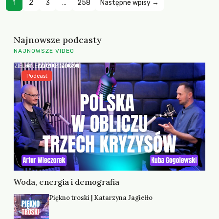
1
2
3
…
258
Następne wpisy →
Najnowsze podcasty
NAJNOWSZE VIDEO
Podcast
Woda, energia i demografia
Piękno troski | Katarzyna Jagiełło