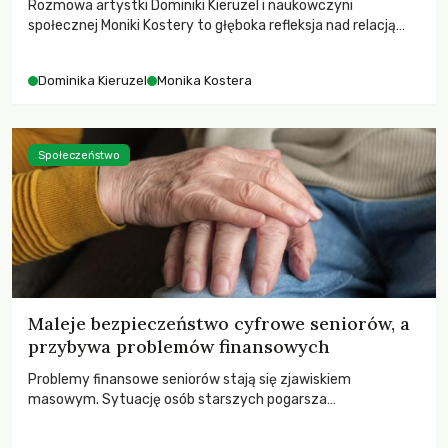
Rozmowa artystki Dominiki Kieruzel i naukowczyni
społecznej Moniki Kostery to głęboka refleksja nad relacją
sztuki, przyrody oraz człowieka w przestrzeni
współczesnego miasta.
Dominika Kieruzel
Monika Kostera
Społeczeństwo
Maleje bezpieczeństwo cyfrowe seniorów, a
przybywa problemów finansowych
Problemy finansowe seniorów stają się zjawiskiem
masowym. Sytuację osób starszych pogarsza
bezwzględność cyberprzestępców.