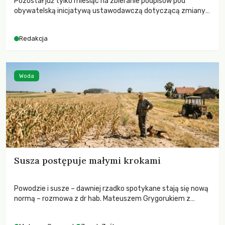
Pozostał już tylko miesiąc na zbieranie podpisów pod
obywatelską inicjatywą ustawodawczą dotyczącą zmiany
Prawa łowieckiego. Fundacja Niech Żyją! apeluje o pełną
mobilizację, ponieważ projekt zawiera historyczne i
Redakcja
niezwykle korzystne rozwiązania dla przyrody i zwierząt,
radykalnie zmieniając dotychczasowy paradygmat
funkcjonowania łowiectwa w Polsce.
Woda
Susza postępuje małymi krokami
Powodzie i susze – dawniej rzadko spotykane stają się nową
normą – rozmowa z dr hab. Mateuszem Grygorukiem z
Centrum Badań Klimatu SGGW.