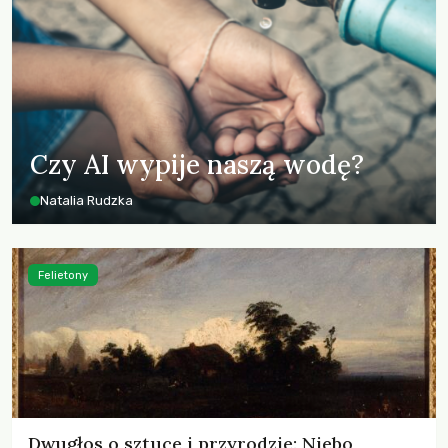
Czy AI wypije naszą wodę?
Natalia Rudzka
Felietony
Dwugłos o sztuce i przyrodzie: Niebo