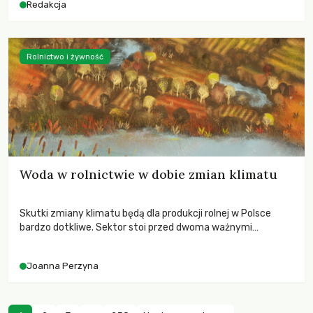
Redakcja
Rolnictwo i żywność
Woda w rolnictwie w dobie zmian klimatu
Skutki zmiany klimatu będą dla produkcji rolnej w Polsce
bardzo dotkliwe. Sektor stoi przed dwoma ważnymi
wyzwaniami – potrzebą redukcji emisji gazów cieplarnianych
oraz koniecznością prowadzenia działań adaptacyjnych do
Joanna Perzyna
zachodzących zmian klimatycznych. Wymagać to będzie
przedefiniowania podejścia do produkcji rolnej opartego
niemal wyłącznie o kryterium zysku ekonomicznego.