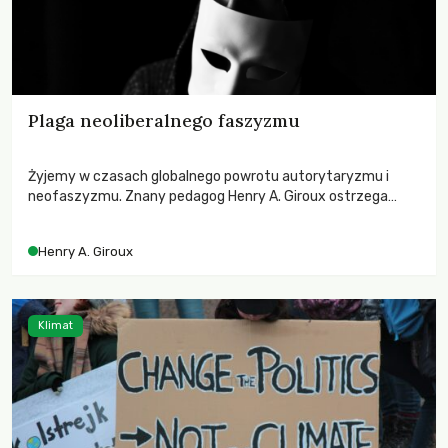
Plaga neoliberalnego faszyzmu
Żyjemy w czasach globalnego powrotu autorytaryzmu i
neofaszyzmu. Znany pedagog Henry A. Giroux ostrzega
przed korporacyjną tyranią niszczącą społeczeństwo. Czy
współczesne uniwersytety obronią swoją niezależność i
Henry A. Giroux
wychowają świadomych obywateli?
Klimat