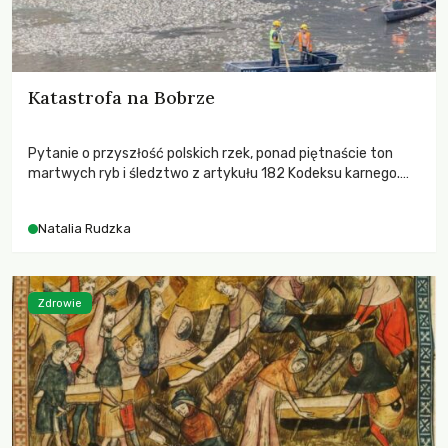
Katastrofa na Bobrze
Pytanie o przyszłość polskich rzek, ponad piętnaście ton
martwych ryb i śledztwo z artykułu 182 Kodeksu karnego.
Katastrofa na Bobrze obnażyła słabość systemu, który
pozwolił, by prace modernizacyjne uruchomiły lawinę
Natalia Rudzka
zdarzeń prowadzących do biologicznej śmierci rzeki.
Zdrowie